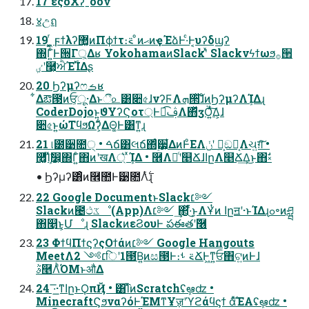
17 εςοΧʔˍόον
४උฤ
19 ͖͔͚ͬ ϝϯλʔ޲͚ͷΠϕϯτ։࠵ ͦͷޙͷҿΈձͰ·ͨͰ͔υʔδϣʔ
΍Γ͍ͨͰ੝Γ্͕Δʁ YokohamaͷSlackʹͯ Slackνϟϯωϧ࡞੒
ٸܹʹ࿩͕ਐΈ࢝ΊΔʂ
20 Ϧʔμʔෆࡏʁ
͋Δఔ౓ͷਓ͕ू·Δͱී௨͸૊৫ɺνʔϜΛܗ੒ͯ͠ɺͦͷϦʔμʔΛܾΊΔɻ
CoderDojoͱ͍͏ϑΥʔϚοτ্Ͱಉ͡ࢤΛ΋ͬͯӡӦ͍ͯ͠Δ͕ɺ
૊৫ͱ͍͏ώΤϥϧΩʔ͕͋ΔΘ͚Ͱ͸ͳ͍ɻ
21 ୲౰੹೚੍ • ࠓճ͸લճ΍࣮ͬͨ੷͕͋ΔͷͰͦΕΛݩʹ Կ͕ඞཁ͔Λચ͍ग़͠ •
࿮͚ܾͩΊͯࣗ෼͕΍Γ͍ͨ΋ͷʹखΛ্͛ ܾͯΊΔ • ࿮Λ৽ͨʹ௥ՃɺاըΛ௥Ճ͢Δ͜ͱ΋ࣗ༝
• Ϧʔμʔ͸ͦͷ࿮಺Ͱ੹೚Λ࣋ͭɻ
22 Google DocumentͱSlack׆༻
Slackͷ౤ථػೳ(App)Λ׆༻ ͢΂ܾͯ·ͬͨ͜ͱΛҰͭͷ اըॻʹ·ͱΊΔɻߋ৽ͷཤྺ
΋௥͏͜ͱ͕Մೳɻ SlackͷεϨουͰ పఈతʹٞ࿦
23 ΦϯϥΠϯϛʔςΟϯάͷ׆༻ Google Hangouts
MeetΛ׆༻ 2िʹ1౓͘Β͍ͷස౓Ͱ։࠵ ࢀՃͰ͖ͳ͍ਓ΋ଟ͍ͷͰɺ
ٞࣄ࿥ΛͪΌΜͱऔΔ
24 ͞·͟·ͳاըͱϘπҊ • ͸͡ΊͯͷScratchʢܾఆʣ •
MinecraftϚϧναʔόͰΈΜͳҰॹʹϓϩάϥϛϯ άͯ͠ΈΑ͏ʢܾఆʣ •