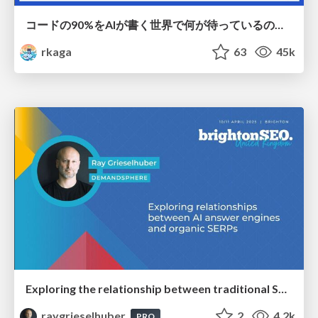
コードの90%をAIが書く世界で何が待っているのか / What awaits us in a world where 90% of the code is written by AI
rkaga
63
45k
Exploring the relationship between traditional SERPs and Gen AI search
raygrieselhuber
2
4.2k
PRO