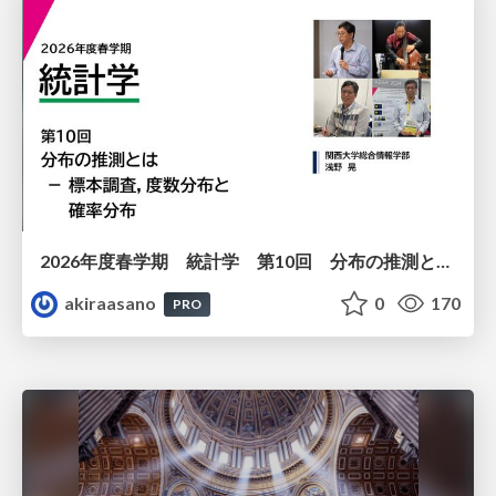
2026年度春学期 統計学 第10回 分布の推測とは － 標本調査，度数分布と確率分布 (2026. 6. 4)
akiraasano
0
170
PRO