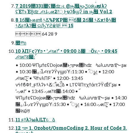
7 2019೥3݄31೔ʢ೔ʣ։࠵ @ԣ඿ࢢࢢຽ׆ಈࢧԉηϯλʔ
ʢΈͳͱΈΒ͍ʣ ޕલɺޕޙͷ2෦੍ Ͱ͔υʔδϣʔ in ԣ඿ Vol.2
8 1ճ໨ͱͷൺֱ ࢀՃ%PKP਺ ճ໨ 2ճ໨ ࢀՃχϯδϟ਺
ࢀՃϝϯλʔ਺ ରԠϓϩάϥϜ  15
   64 28 9
಺༰ฤ
10 λΠϜςʔϒϧ • ʻޕલͷ෦ʼ • 09:00 ձ৔ઃӦ४උ • 09:45
• 10:00 ΨΠμϯεʢDojoͷ࿩ͱ֤ౡͷ঺հʣ ʴωλ൸࿐ʂʁ
• 10:30 ૑࡞։࢝ɺޕલϫʔΫγϣοϓ։࢝ • 11:30 ൃද • 12:00
ޕલͷ෦͓͠·͍ • ʻϥϯνλΠϜʼ • 12:00- 13:45
νϟϯϐΦϯˍϝϯλʔͱࢀՃऀͷަྲྀձ • LTʢϥΠτχϯάɾτʔΫʣ͋Γʂʁ •
ʻޕޙͷ෦ʼ • 13:45 ޕޙͷ෦ड෇։࢝ • 14:00
ΨΠμϯεʢDojoͷ࿩ͱ֤ౡͷ঺հʣ ʴωλ൸࿐ʂʁ • 14:30
૑࡞։࢝ɺޕޙϫʔΫγϣοϓ։࢝ • 15:30 ൃද • 16:00 ޕޙͷ෦͓͠·͍ • 17:00
׬શఫऩ
11 ϝϯλʔωλɺLTେձ
12 ֤ౡ 1. Ozobot/OsmoCoding 2. Hour of Code 3.