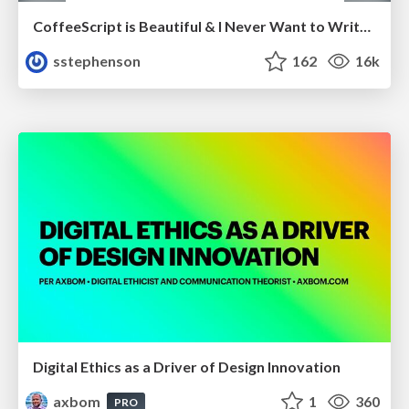
CoffeeScript is Beautiful & I Never Want to Write Plain JavaScript Again
sstephenson
162
16k
Digital Ethics as a Driver of Design Innovation
axbom
1
360
PRO