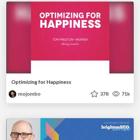
Optimizing for Happiness
mojombo
378
71k