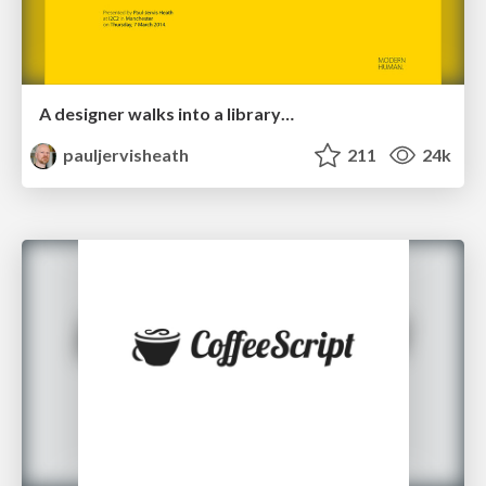
A designer walks into a library…
pauljervisheath
211
24k