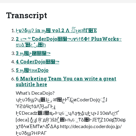
Transcript
Ͱ͔υʔδϣʔ in ԣ඿ vol.2 Λ ։࠵ͨ͠ͱ͖ͷऔΓ૊Έ
2 ২ా ༸࣍ CoderDojo௕௡ాɹνϟϯϐΦϯ PlusWorks߹
ಉձࣾ ୅ද ࣗݾ঺հ
3 ԣ඿ࢢ྘۠௕௡ా
4 CoderDojo௕௡ా
5 ԣ඿पลͷDojo
6 Marketing Team You can write a great
subtitle here
What’s DecaDojo?
ʮͰ͔υʔδϣʔʯ͸ɺ࡛ۄݝॴ୔ࢢͰ࢝·ͬͨɺۙྡͷCoderDojo͕ू·ͬͯɺ
ϓϩάϥϛϯάΛָ͠Ή͓ࡇΓͰ͢ɻ
Ͱ͔ʢDecaʣ͸ɺ೔ຊޠͰʮେ͖͍ʯΛҙຯ͢ΔʮͰ͔͍ʯͱɺ 10ഒΛද͢୯Ґ
[deca] Λ͔͚ͯ·͢ɻ( Ŗ`дŖ´)ŝžŕ ͍ͭ΋ͱҧ͏େ͖ͳձ৔ͰɺΈͲ͜Ζ10ഒʂָ͠͞10ഒʂ
χϯδϟͷΈΜͳͷࢀՃ·ͬͯΔΑʂ http://decadojo.coderdojo.jp/
Ͱ͔υʔδϣʔHPΑΓ