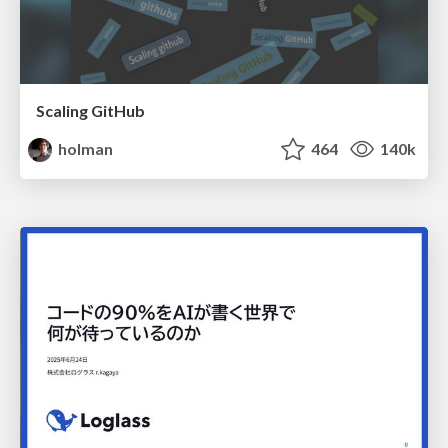
Scaling GitHub
holman
464
140k