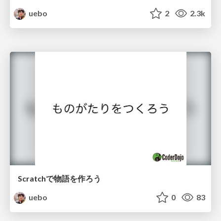
uebo
2
2.3k
Scratchで物語を作ろう
uebo
0
83