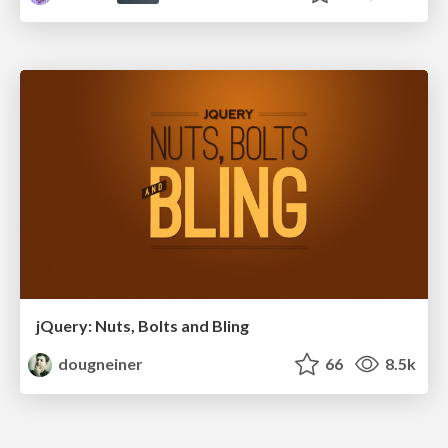
jQuery: Nuts, Bolts and Bling
dougneiner
66
8.5k