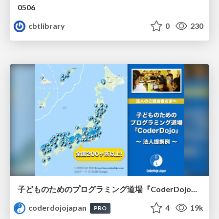
0506
cbtlibrary
0
230
子どものためのプログラミング道場『CoderDojo』〜法人提携例〜 / Partnership with CoderDojo Japan
coderdojojapan
4
19k
PRO