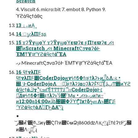
Scratch
4. Viscuit 6. micro:bit 7. embot 8. Python 9.
ϓϩάϥϛϯάθϛ
13 ࡞ۀͷΑ͏͢
14 ൃදλΠϜʂʂ
15 ϫʔΫγϣοϓ ϫʔΫγϣοϓεϖʔε ϝΠϯεϖʔε ޕલ
͸͡ΊͯͷScratch ޕલ MinecraftϚϧναʔόͰ
ΈΜͳҰॹʹϓϩάϥϛϯά ͯ͠ΈΑ͏
ޕޙ MinecraftϚϧναʔόͰ ΈΜͳҰॹʹϓϩάϥϛϯά ͯ͠ΈΑ͏
16 ϥϯνλΠϜ
ϥϯνλΠϜ͸CoderDojoͷνϟϯϐΦϯɾϝϯλʔͱͷަྲྀձΛ։࠵ •
஍ݩͰCoderDojoΛઃཱ͍ͨ͠ɺϝϯλʔɺαϙʔλʔͱͯ͠ࢀՃͯ͠Έ͍ͨɺࢠͲ΋ͷϓϩ
άϥϛϯάڭҭ ʹ͍ͭͯ૬ஊͯ͠Έ͍ͨͳͲͳͲɺීஈCoderDojoͰ׆
ಈ͍ͯ͠ΔνϟϯϐΦϯ΍ϝϯλʔͱ؇͓͘࿩͠·ͤ Μ͔ʁ • ޕલͱޕޙͷ෦ͷ߹ؒ
ͷ12:00ʙ14:00ͷؒɺձ৔͸Φʔϓϯʹ͓͍ͯͯ͠ɺχϯδϟ͕͓னΛ৯΂ͨΓɺࣗ༝
ʹϓϩάϥϛϯάΛߦͬͨΓͰ͖ΔΑ͏ʹ͠·͢ɻ
•
ͷ਺Λೖྗͩ͘͞ ͍ɻ