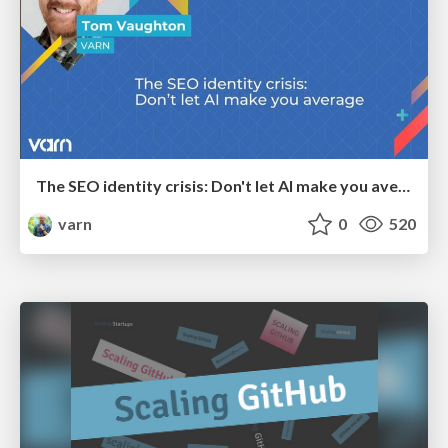
The SEO identity crisis: Don't let AI make you average
varn
0
520