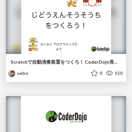
Scratchで自動演奏装置をつくろ！ CoderDojo長津田第5回
uebo
0
150