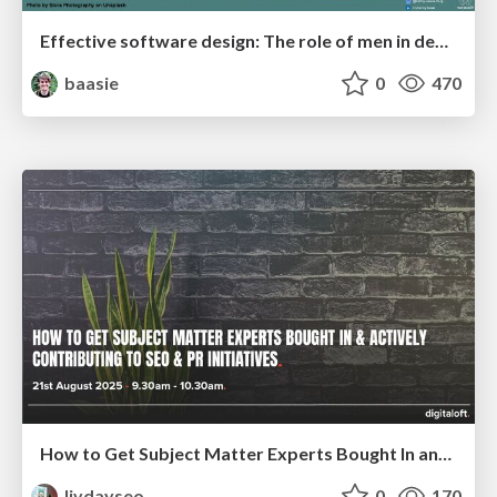
Effective software design: The role of men in debugging patriarchy in IT @ Voxxed Days AMS
baasie
0
470
How to Get Subject Matter Experts Bought In and Actively Contributing to SEO & PR Initiatives.
livdayseo
0
170