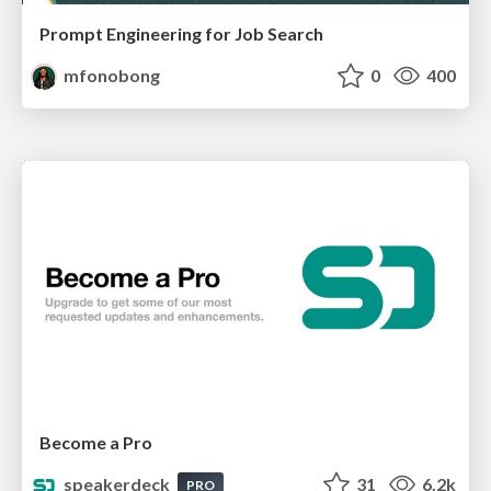
Prompt Engineering for Job Search
mfonobong
0
400
Become a Pro
speakerdeck
31
6.2k
PRO