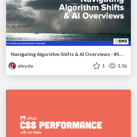
Navigating Algorithm Shifts & AI Overviews - #SMXNext
aleyda
1
1.5k