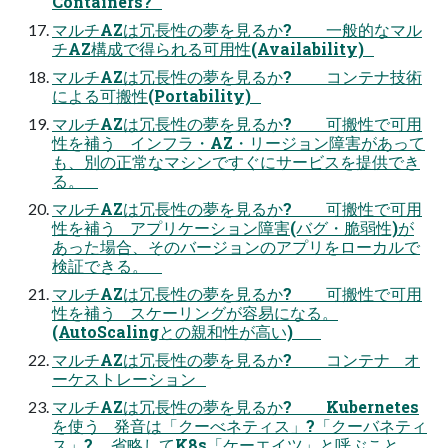
Containers?
マルチAZは冗長性の夢を見るか? 一般的なマル
チAZ構成で得られる可用性(Availability)
マルチAZは冗長性の夢を見るか? コンテナ技術
による可搬性(Portability)
マルチAZは冗長性の夢を見るか? 可搬性で可用
性を補う インフラ・AZ・リージョン障害があって
も、別の正常なマシンですぐにサービスを提供でき
る。
マルチAZは冗長性の夢を見るか? 可搬性で可用
性を補う アプリケーション障害(バグ・脆弱性)が
あった場合、そのバージョンのアプリをローカルで
検証できる。
マルチAZは冗長性の夢を見るか? 可搬性で可用
性を補う スケーリングが容易になる。
(AutoScalingとの親和性が高い)
マルチAZは冗長性の夢を見るか? コンテナ オ
ーケストレーション
マルチAZは冗長性の夢を見るか? Kubernetes
を使う 発音は「クーべネティス」?「クーバネティ
ス」? 省略してK8s「ケーエイツ」と呼ぶこと