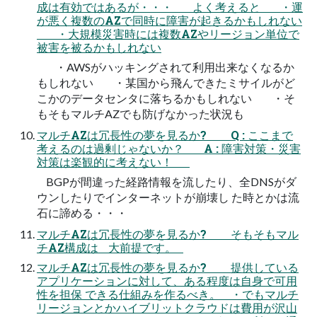
成は有効ではあるが・・・ よく考えると ・運
が悪く複数のAZで同時に障害が起きるかもしれない
・大規模災害時には複数AZやリージョン単位で
被害を被るかもしれない
・AWSがハッキングされて利用出来なくなるか
もしれない ・某国から飛んできたミサイルがど
こかのデータセンタに落ちるかもしれない ・そ
もそもマルチAZでも防げなかった状況も
マルチAZは冗長性の夢を見るか? Q : ここまで
考えるのは過剰じゃないか？ A : 障害対策・災害
対策は楽観的に考えない！
BGPが間違った経路情報を流したり、全DNSがダ
ウンしたりでインターネットが崩壊し た時とかは流
石に諦める・・・
マルチAZは冗長性の夢を見るか? そもそもマル
チAZ構成は 大前提です。
マルチAZは冗長性の夢を見るか? 提供している
アプリケーションに対して、ある程度は自身で可用
性を担保 できる仕組みを作るべき。 ・でもマルチ
リージョンとかハイブリットクラウドは費用が沢山