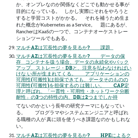
か、オンプレなのか関係なくどこでも動かせる事が
目的になっている。 しかし実際にそれをやろうと
すると学習コストがかかる。 それを補うため生ま
れた概念がKubernetes as a Service。 題にあるが、
RancherはKaaSの一つで、コンテナオーケストレー
ションツールでもある。
マルチAZは冗長性の夢を見るか? 課題
マルチAZは冗長性の夢を見るか? データの保
存 コンテナを扱う場合、データの永続化やバック
アップ、ストレージ・DBと、注意を払わなければい
けな い所が生まれてくる。 アプリケーションの
可用性(可搬性)は担保できても、データそのものの
可用性(可搬性)を担保するの は難しい。 CAP定
理と呼ばれ、「一貫性・可用性・ネットワーク分断
耐性」の3つの特性の内、DBは2つまでしか持
てないのかという長年の研究テーマにもなってい
る。 プログラマやシステムエンジニアと呼ばれ
る職種の人が 真に頭を使うべき課題なのかもしれな
い。
マルチAZは冗長性の夢を見るか? HPEによるク