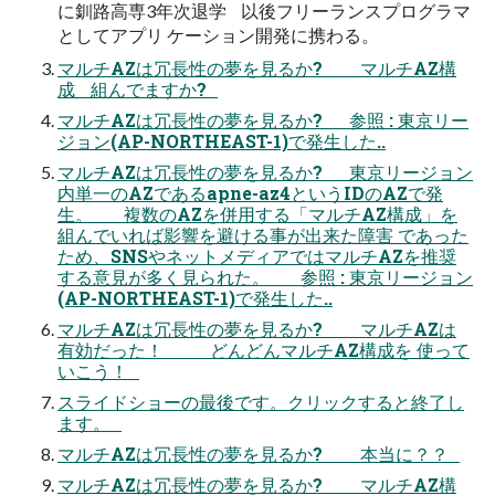
に釧路高専3年次退学 以後フリーランスプログラマ
としてアプリ ケーション開発に携わる。
マルチAZは冗長性の夢を見るか? マルチAZ構
成 組んでますか?
マルチAZは冗長性の夢を見るか? 参照 : 東京リー
ジョン(AP-NORTHEAST-1)で発生した..
マルチAZは冗長性の夢を見るか? 東京リージョン
内単一のAZであるapne-az4というIDのAZで発
生。 複数のAZを併用する「マルチAZ構成」を
組んでいれば影響を避ける事が出来た障害 であった
ため、SNSやネットメディアではマルチAZを推奨
する意見が多く見られた。 参照 : 東京リージョン
(AP-NORTHEAST-1)で発生した..
マルチAZは冗長性の夢を見るか? マルチAZは
有効だった！ どんどんマルチAZ構成を 使って
いこう！
スライドショーの最後です。クリックすると終了し
ます。
マルチAZは冗長性の夢を見るか? 本当に？？
マルチAZは冗長性の夢を見るか? マルチAZ構