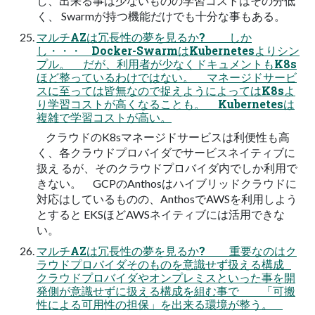
し、出来る事は少ないものの学習コストはその分低
く、 Swarmが持つ機能だけでも十分な事もある。
マルチAZは冗長性の夢を見るか? しか
し・・・ Docker-SwarmはKubernetesよりシン
プル。 だが、利用者が少なくドキュメントもK8s
ほど整っているわけではない。 マネージドサービ
スに至っては皆無なので捉えようによってはK8sよ
り学習コストが高くなることも。 Kubernetesは
複雑で学習コストが高い。
クラウドのK8sマネージドサービスは利便性も高
く、各クラウドプロバイダでサービスネイティブに
扱え るが、そのクラウドプロバイダ内でしか利用で
きない。 GCPのAnthosはハイブリッドクラウドに
対応はしているものの、AnthosでAWSを利用しよう
とすると EKSほどAWSネイティブには活用できな
い。
マルチAZは冗長性の夢を見るか? 重要なのはク
ラウドプロバイダそのものを意識せず扱える構成
クラウドプロバイダやオンプレミスといった事を開
発側が意識せずに扱える構成を組む事で 「可搬
性による可用性の担保」を出来る環境が整う。