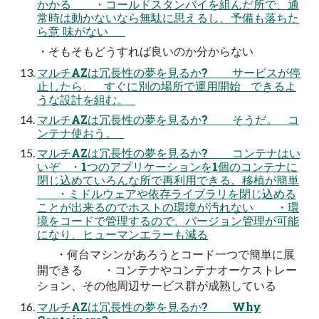
かかる ・コールドスタンバイを組んだ所で、通
常時は動かないなら無駄に思えるし、予備も落ちた
ら意 味がない
・そもそもどうすれば良いのか分からない
マルチAZは冗長性の夢を見るか? サービスが停
止したら、 すぐに別の場所で運用開始 できるよ
うな設計を組む。
マルチAZは冗長性の夢を見るか? そうだ。 コ
ンテナ使おう。
マルチAZは冗長性の夢を見るか? コンテナはい
いぞ ・1つのアプリケーションを1個のコンテナに
閉じ込めていろんな所で再利用できる。移植が簡単
・ミドルウェアや依存ライブラリを閉じ込める
ことが出来るのでホストの環境が汚れない ・環
境をコードで管理するので、バージョン管理が可能
になり、ヒューマンエラーも減る
・何台マシンがあろうとコード一つで簡単に展
開できる ・コンテナやコンテナオーケストレー
ション、その他周辺サービス群が成熟している
マルチAZは冗長性の夢を見るか? Why