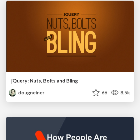
jQuery: Nuts, Bolts and Bling
dougneiner
66
8.5k