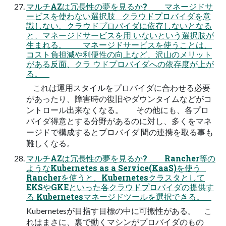
マルチAZは冗長性の夢を見るか? マネージドサ
ービスを使わない選択肢 クラウドプロバイダを意
識しない、クラウドプロバイダに依存しないとなる
と、マネージドサービスを用 いないという選択肢が
生まれる。 マネージドサービスを使うことは、
コスト負担減や利便性の向上など、沢山のメリット
がある反面、クラ ウドプロバイダへの依存度が上が
る。
これは運用スタイルをプロバイダに合わせる必要
があったり、障害時の復旧やダウンタイムなどがコ
ントロール出来なくなる。 その他にも、各プロ
バイダ得意とする分野があるのに対し、多くをマネ
ージドで構成するとプロバイダ 間の連携を取る事も
難しくなる。
マルチAZは冗長性の夢を見るか? Rancher等の
ようなKubernetes as a Service(KaaS)を使う
Rancherを使うと、Kubernetesクラスタとして
EKSやGKEといった各クラウドプロバイダの提供す
る Kubernetesマネージドツールを選択できる。
Kubernetesが目指す目標の中に可搬性がある。 こ
れはまさに、裏で動くマシンがプロバイダのもの