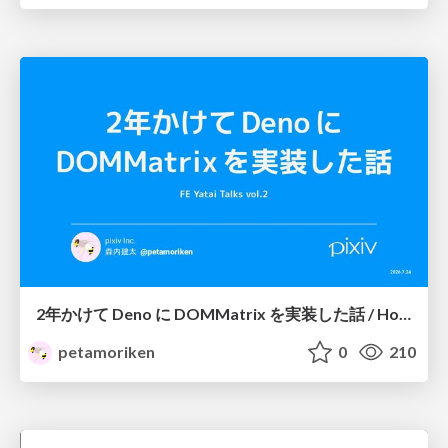
2年かけて Deno に DOMMatrix を実装した話 / How I implemented DOMMatrix in Deno over two years
petamoriken
0
210