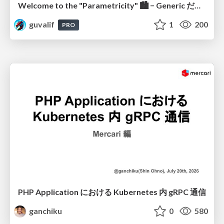
Welcome to the "Parametricity" 🏙️ − Generic だけど Specific な世界 −
guvalif
1
200
PRO
PHP Application における Kubernetes 内 gRPC 通信
ganchiku
0
580