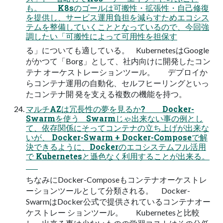
も。 K8sのゴールは可搬性・拡張性・自己修復
を提供し、サービス運用負担を減らすためエコシス
テムを整備していくこととなっているので、今回強
調したい「可搬性によって可用性を担保す
る」についても適している。 KubernetesはGoogle
がかつて「Borg」として、社内向けに開発したコン
テナ オーケストレーションツール。 デプロイか
らコンテナ運用の自動化、セルフヒーリングといっ
たコンテナ開 発を支える複数の機能を持つ。
マルチAZは冗長性の夢を見るか? Docker-
Swarmを使う Swarmじゃ出来ない事の例とし
て、依存関係にそってコンテナの立ち上げが出来な
いが、 Docker-Swarm + Docker-Composeで解
決できるように、Dockerのエコシステムフル活用
で Kubernetesと遜色なく利用することが出来る。
ちなみにDocker-Composeもコンテナオーケストレ
ーションツールとして分類される。 Docker-
SwarmはDocker公式で提供されているコンテナオー
ケストレー ションツール。 Kubernetesと比較