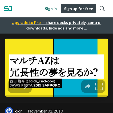
Sign in
Sign up for free
Upgrade to Pro
— share decks privately, control
downloads, hide ads and more …
cidr
November 02, 2019