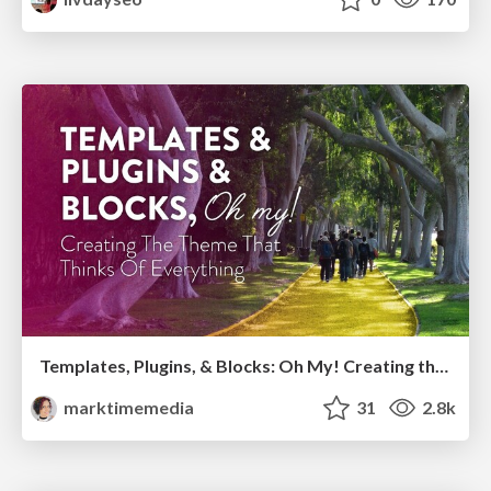
Templates, Plugins, & Blocks: Oh My! Creating the theme that thinks of everything
marktimemedia
31
2.8k