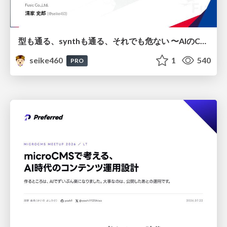
型も通る、synthも通る、それでも危ない 〜AIのCDKの権限とコストを機械で検証する〜 / It Passes Type Checks, It Passes Synth Checks, but It’s Still Risky — Automatically Verifying Permissions and Costs in AI’s CDK —
seike460
1
540
PRO