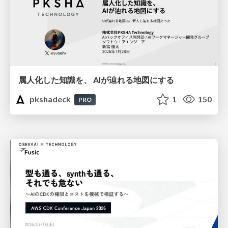
属人化した知識を、 AIが辿れる地図にする
pkshadeck
1
150
PRO