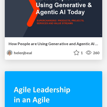
How People are Using Generative and Agentic AI to Supercharge Their Products, Projects, Services and Value Streams Today
helenjbeal
1
260