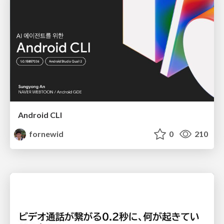
Android CLI
fornewid
0
210