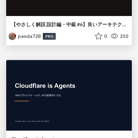
【やさしく解説 設計編・中級 #6】良いアーキテクチャとは ～ 一本の登り道の、行き先 ～
panda728
0
210
PRO