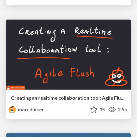
Creating an realtime collaboration tool: Agile Flush - .NET Oxford
marcduiker
35
2.5k