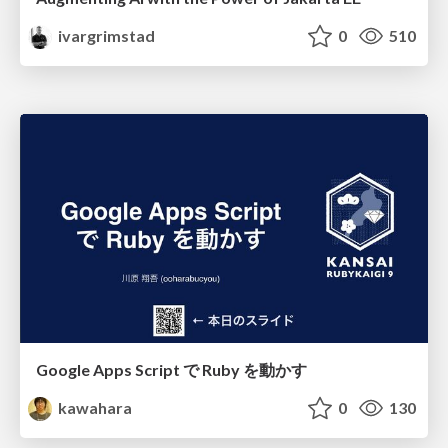
ivargrimstad
0
510
Google Apps Script で Ruby を動かす
kawahara
0
130