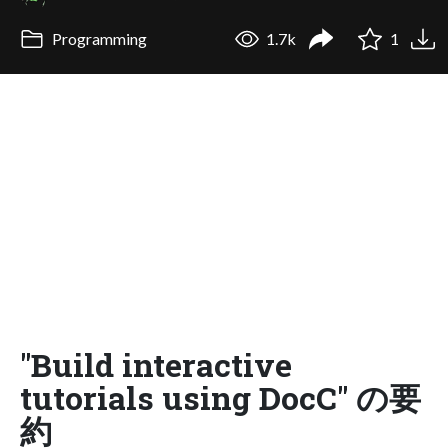
Programming
1.7k
1
"Build interactive
tutorials using DocC" の要
約