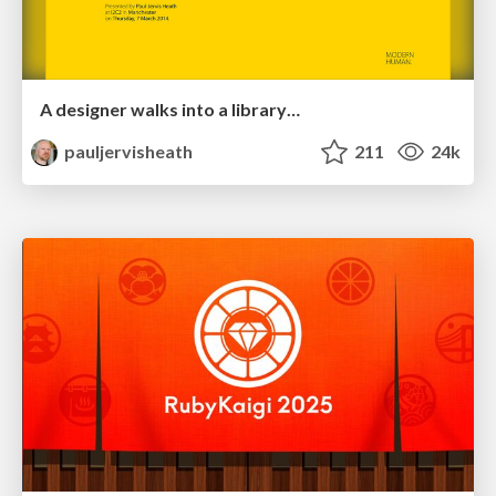
A designer walks into a library…
pauljervisheath
211
24k