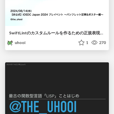
SwiftLintのカスタムルールを作るための正規表現入門 / swiftlint_regex
uhooi
1
270