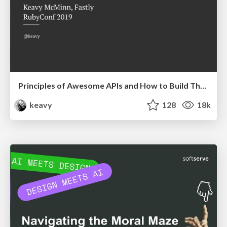
Principles of Awesome APIs and How to Build Them.
keavy
128
18k