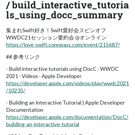
/ build_interactive_tutoria
ls_using_docc_summary
集まれSwift好き！Swift愛好会スピンオフ
WWDC21セッション要約会 @オンライン
https://love-swift.connpass.com/event/215687/
## 参考リンク
- Build interactive tutorials using DocC - WWDC
2021 - Videos - Apple Developer
https://developer.apple.com/videos/play/wwdc2021
/10235/
- Building an Interactive Tutorial | Apple Developer
Documentation
https://developer.apple.com/documentation/DocC/
building-an-interactive-tutorial