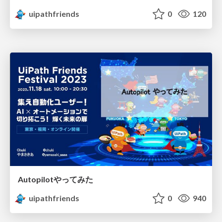
uipathfriends
0
120
Autopilotやってみた
uipathfriends
0
940