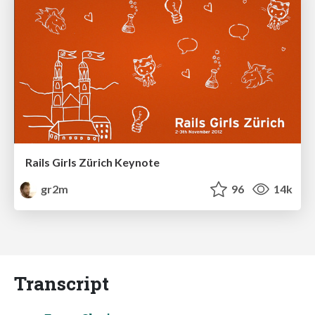
Rails Girls Zürich Keynote
gr2m
96
14k
Transcript