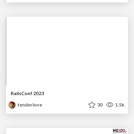
RailsConf 2023
tenderlove
30
1.5k