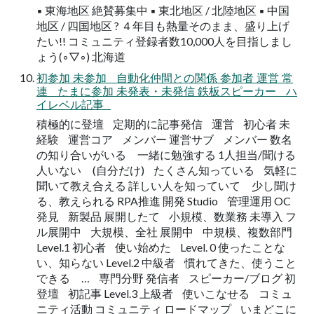
▪ 東海地区 絶賛募集中 ▪ 東北地区 / 北陸地区 ▪ 中国
地区 / 四国地区 ? ４年目も熱量そのまま、盛り上げ
たい!! コミュニティ登録者数10,000人を目指しまし
ょう(◦▽◦) 北海道
初参加 未参加 自動化仲間との関係 参加者 運営 常
連 たまに参加 未発表・未発信 鉄板スピーカー ハ
イレベル記事
積極的に登壇 定期的に記事発信 運営 初心者 未
経験 運営コア メンバー 運営サブ メンバー 数名
の知り合いがいる 一緒に勉強する 1人担当/聞ける
人いない (自分だけ) たくさん知っている 気軽に
聞いて教え合える 詳しい人を知っていて 少し聞け
る、教えられる RPA推進 開発 Studio 管理運用 OC
発見 新製品 展開したて 小規模、数業務 未導入 フ
ル展開中 大規模、全社 展開中 中規模、複数部門
Level.1 初心者 使い始めた Level. 0 使ったことな
い、知らない Level.2 中級者 慣れてきた、使うこと
できる … 専門分野 発信者 スピーカー/ブログ 初
登壇 初記事 Level.3 上級者 使いこなせる コミュ
ニティ活動 コミュニティ ロードマップ いまどこに