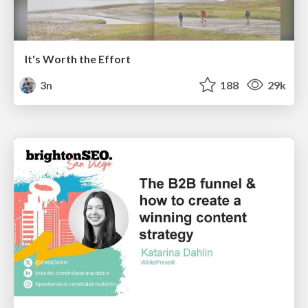
It's Worth the Effort
3n
188
29k