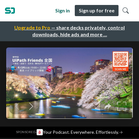
Sign in
Sign up for free
Upgrade to Pro
— share decks privately, control
downloads, hide ads and more …
·
Your Podcast. Everywhere. Effortlessly.
→
SPONSORED