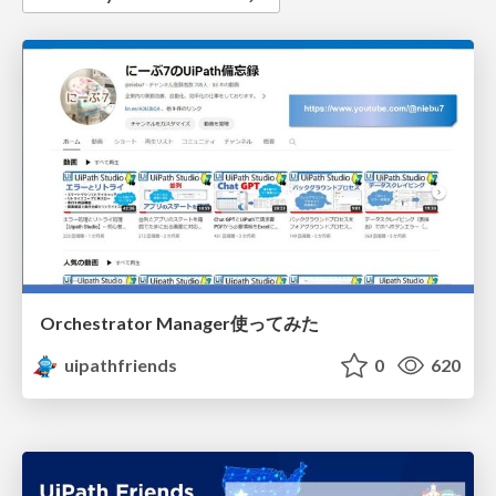
Orchestrator Manager使ってみた
uipathfriends
0
620