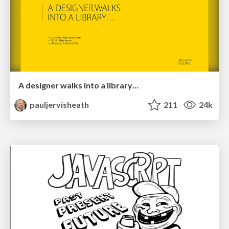
A designer walks into a library…
pauljervisheath
211
24k