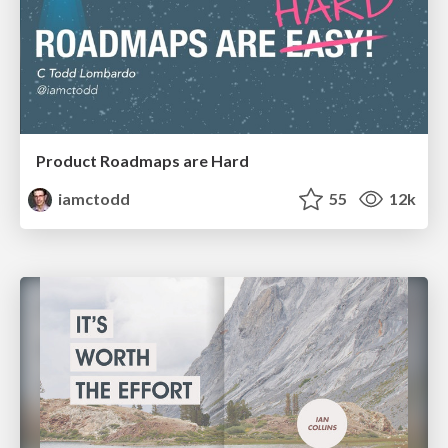
Product Roadmaps are Hard
iamctodd
55
12k