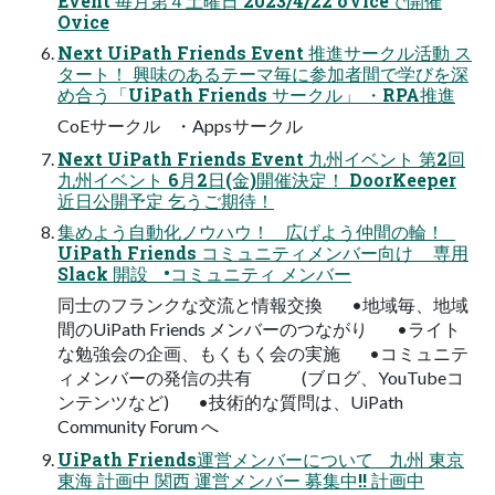
Event 毎月第４土曜日 2023/4/22 oViceで開催
Ovice
Next UiPath Friends Event 推進サークル活動 ス
タート！ 興味のあるテーマ毎に参加者間で学びを深
め合う「UiPath Friends サークル」 ・RPA推進
CoEサークル ・Appsサークル
Next UiPath Friends Event 九州イベント 第2回
九州イベント 6月2日(金)開催決定！ DoorKeeper
近日公開予定 乞うご期待！
集めよう自動化ノウハウ！ 広げよう仲間の輪！
UiPath Friends コミュニティメンバー向け 専用
Slack 開設 •コミュニティ メンバー
同士のフランクな交流と情報交換 •地域毎、地域
間のUiPath Friends メンバーのつながり •ライト
な勉強会の企画、もくもく会の実施 •コミュニテ
ィメンバーの発信の共有 (ブログ、YouTubeコ
ンテンツなど) •技術的な質問は、UiPath
Community Forum へ
UiPath Friends運営メンバーについて 九州 東京
東海 計画中 関西 運営メンバー 募集中!! 計画中