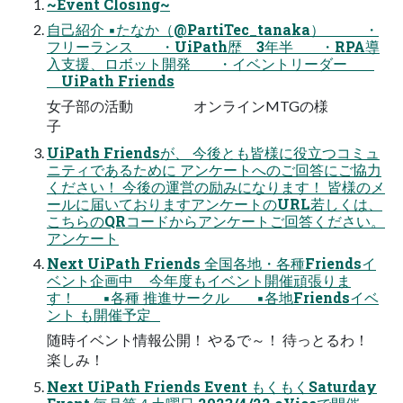
~Event Closing~
自己紹介 ▪たなか（@PartiTec_tanaka） ・
フリーランス ・UiPath歴 3年半 ・RPA導
入支援、ロボット開発 ・イベントリーダー
UiPath Friends
女子部の活動 オンラインMTGの様
子
UiPath Friendsが、 今後とも皆様に役立つコミュ
ニティであるために アンケートへのご回答にご協力
ください！ 今後の運営の励みになります！ 皆様のメ
ールに届いておりますアンケートのURL若しくは、
こちらのQRコードからアンケートご回答ください。
アンケート
Next UiPath Friends 全国各地・各種Friendsイ
ベント企画中 今年度もイベント開催頑張りま
す！ ▪各種 推進サークル ▪各地Friendsイベ
ント も開催予定
随時イベント情報公開！ やるで～！ 待っとるわ！
楽しみ！
Next UiPath Friends Event もくもくSaturday