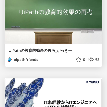
UiPathの教育的効果の再考_がっきー
uipathfriends
0
98