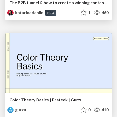
The B2B funnel & how to create a winning content strategy
katarinadahlin
1
460
PRO
Color Theory Basics | Prateek | Gurzu
gurzu
0
410