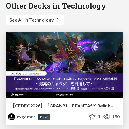
Other Decks in Technology
See All in Technology
【CEDEC2026】『GRANBLUE FANTASY: Relink - Endless Ragnarok』のバトル制作事例 ～最高のキャラゲーを目指して～
cygames
0
190
PRO