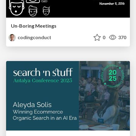
Un-Boring Meetings
codingconduct
0
370