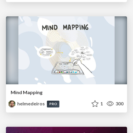
Mind Mapping
helmedeiros
1
300
PRO