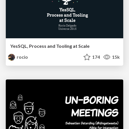
YesSQL, Process and Tooling at Scale
rocio
174
15k