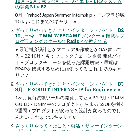
10月〜3月：株式会社テイジイエル ▪ ERPシステム
の開発PJ ◦ B2
8月：Yahoo! Japan Summer Internship ▪ インフラ領域
10days これまでのキャリア 6
ざっくりやってきたこと • インターン・バイト ◦ B2
10月〜今：DMM WEBCAMP メンター ▪ 転職型プ
ログラミングスクールでRailsとか教えてる
• 最近制度設計とかマニュアル作成とかGAS書いて
る ◦ B2 10月〜今：ブロックチェーン企業 開発バイ
ト ▪ ブロックチェーンを使った課題解決 • 最近は
PPAPを撲滅するために頑張ってる これまでのキャ
リア 7
ざっくりやってきたこと • インターン・バイト ◦ B3
8月：RECRUIT INTERNSHIP for Engineers ▪
1ヶ月負荷試験ツールの開発してた ◦ B3 9月：DMM
GUILD ▪ DMM中のプロダクトから来るISSUEを捌く
2週間 • プロダクトが変わると設計が変わるのでし
んどい これまでのキャリア 8
ざっくりやってきたこと • 就活 ◦ サマーインターン