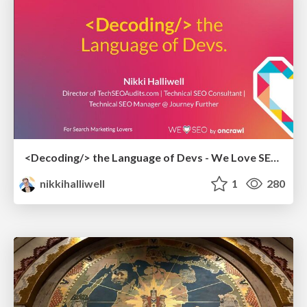
<Decoding/> the Language of Devs - We Love SEO 2024
nikkihalliwell
1
280