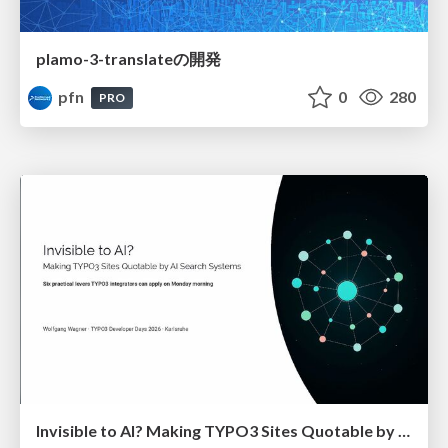
plamo-3-translateの開発
pfn
0
280
PRO
Invisible to AI? Making TYPO3 Sites Quotable by AI Search Systems