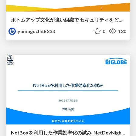
ボトムアップ文化が強い組織で セキュリティをどう根付かせていくかの現在進行形の話 / Making Security Stick in a Bottom-Up Organization
yamaguchitk333
0
130
NetBoxを利用した作業効率化の試み_NetDevNight4