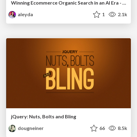
Winning Ecommerce Organic Search in an AI Era - #searchnstuff2025
aleyda
1
2.1k
jQuery: Nuts, Bolts and Bling
dougneiner
66
8.5k