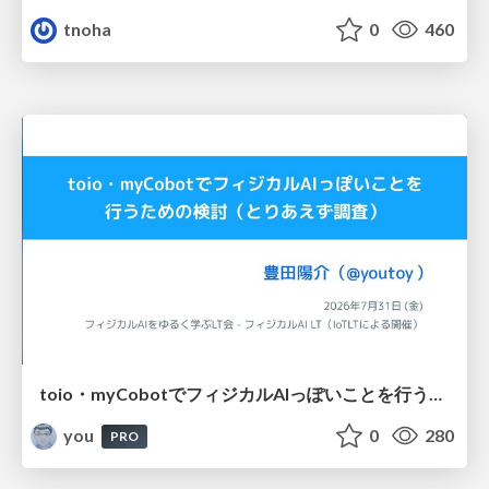
tnoha
0
460
toio・myCobotでフィジカルAIっぽいことを行うための検討（とりあえず調査） / フィジカルAI LT（IoTLTによる開催）
you
0
280
PRO