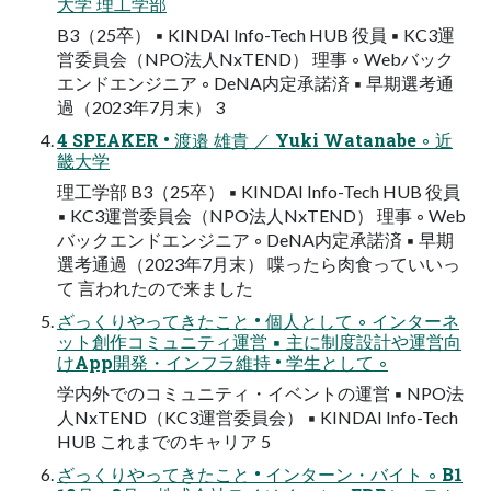
大学 理工学部
B3（25卒） ▪ KINDAI Info-Tech HUB 役員 ▪ KC3運
営委員会（NPO法人NxTEND） 理事 ◦ Webバック
エンドエンジニア ◦ DeNA内定承諾済 ▪ 早期選考通
過（2023年7月末） 3
4 SPEAKER • 渡邉 雄貴 ／ Yuki Watanabe ◦ 近
畿大学
理工学部 B3（25卒） ▪ KINDAI Info-Tech HUB 役員
▪ KC3運営委員会（NPO法人NxTEND） 理事 ◦ Web
バックエンドエンジニア ◦ DeNA内定承諾済 ▪ 早期
選考通過（2023年7月末） 喋ったら肉食っていいっ
て 言われたので来ました
ざっくりやってきたこと • 個人として ◦ インターネ
ット創作コミュニティ運営 ▪ 主に制度設計や運営向
けApp開発・インフラ維持 • 学生として ◦
学内外でのコミュニティ・イベントの運営 ▪ NPO法
人NxTEND（KC3運営委員会） ▪ KINDAI Info-Tech
HUB これまでのキャリア 5
ざっくりやってきたこと • インターン・バイト ◦ B1