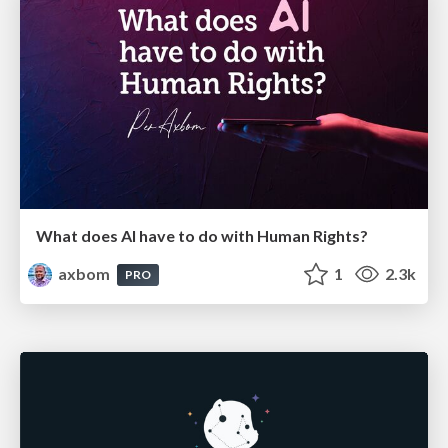
What does AI have to do with Human Rights?
axbom
1
2.3k
PRO