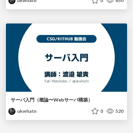
ukwhatn
0
650
サーバ入門（概論〜Webサーバ構築）
ukwhatn
0
520