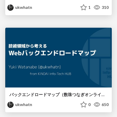
ukwhatn
1
310
バックエンドロードマップ（数珠つなぎオンライン勉強会 #02)
ukwhatn
0
650