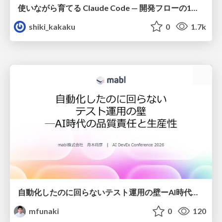
使いながら育てる Claude Code — 開発フローの1コマンド化 × 繰り返し指摘の自動仕組み化
shiki_kakaku
0
1.7k
自動化したのに回らないテスト運用の壁ーAI時代の品質責任と生産性
mfunaki
0
120