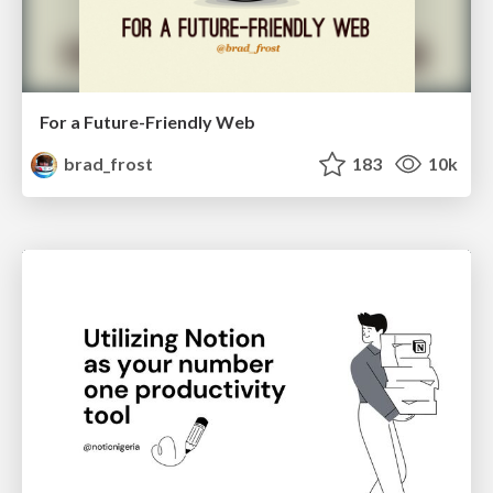
For a Future-Friendly Web
brad_frost
183
10k