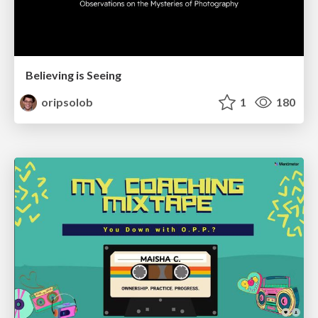
Believing is Seeing
oripsolob
1
180