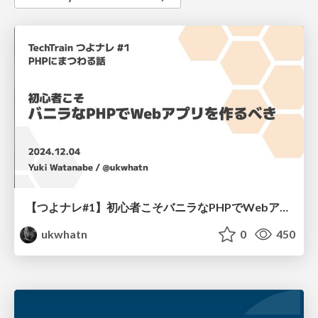
【つよナレ#1】初心者こそバニラなPHPでWebアプリを作るべき
ukwhatn
0
450