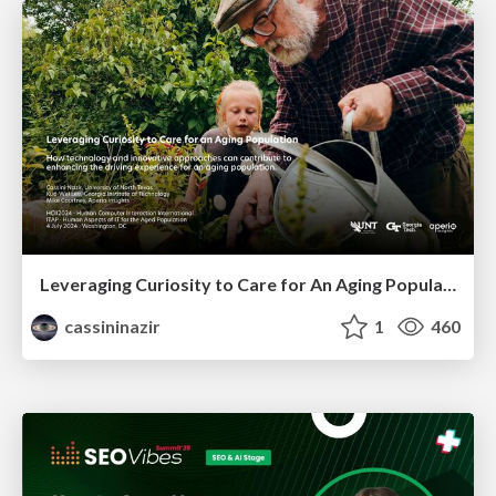
Leveraging Curiosity to Care for An Aging Population
cassininazir
1
460