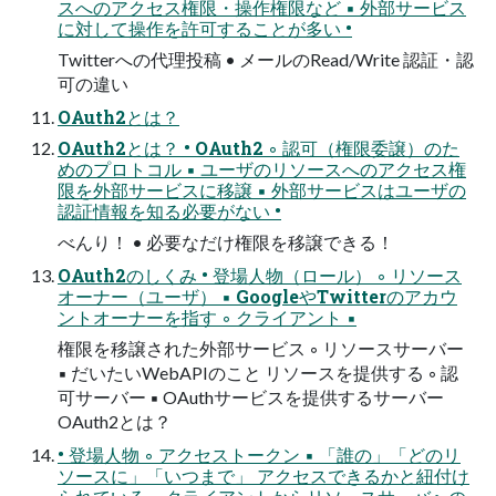
スへのアクセス権限・操作権限など ▪ 外部サービス
に対して操作を許可することが多い •
Twitterへの代理投稿 • メールのRead/Write 認証・認
可の違い
OAuth2とは？
OAuth2とは？ • OAuth2 ◦ 認可（権限委譲）のた
めのプロトコル ▪ ユーザのリソースへのアクセス権
限を外部サービスに移譲 ▪ 外部サービスはユーザの
認証情報を知る必要がない •
べんり！ • 必要なだけ権限を移譲できる！
OAuth2のしくみ • 登場人物（ロール） ◦ リソース
オーナー（ユーザ） ▪ GoogleやTwitterのアカウ
ントオーナーを指す ◦ クライアント ▪
権限を移譲された外部サービス ◦ リソースサーバー
▪ だいたいWebAPIのこと リソースを提供する ◦ 認
可サーバー ▪ OAuthサービスを提供するサーバー
OAuth2とは？
• 登場人物 ◦ アクセストークン ▪ 「誰の」「どのリ
ソースに」「いつまで」 アクセスできるかと紐付け