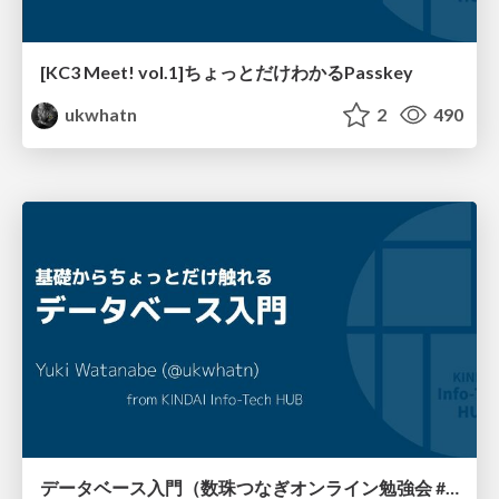
[KC3 Meet! vol.1]ちょっとだけわかるPasskey
ukwhatn
2
490
データベース入門（数珠つなぎオンライン勉強会 #03)