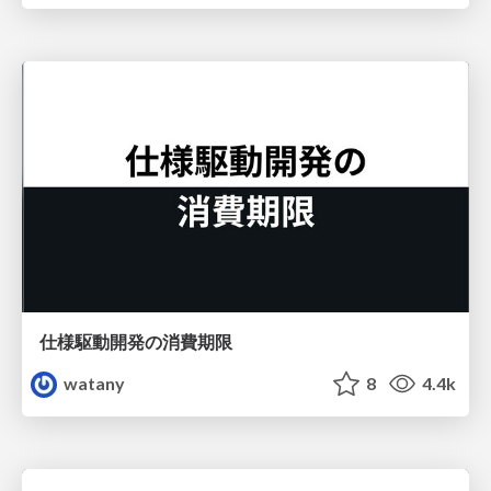
仕様駆動開発の消費期限
watany
8
4.4k