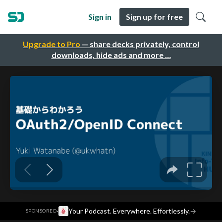
Sign in
Sign up for free
Upgrade to Pro
— share decks privately, control
downloads, hide ads and more …
·
Your Podcast. Everywhere. Effortlessly.
→
SPONSORED