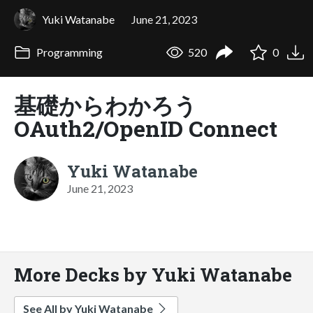
Yuki Watanabe
June 21, 2023
Programming
520
0
基礎からわかろう
OAuth2/OpenID Connect
Yuki Watanabe
June 21, 2023
More Decks by Yuki Watanabe
See All by Yuki Watanabe