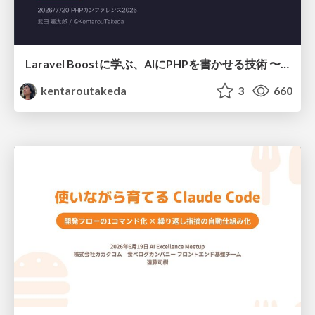
Laravel Boostに学ぶ、AIにPHPを書かせる技術 〜OSSの実装から蒸留するエージェント制御の王道〜
kentaroutakeda
3
660