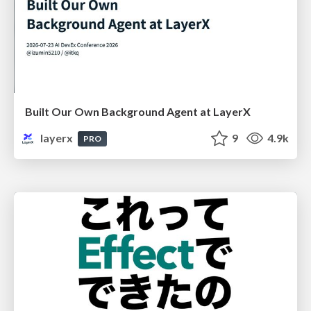
Built Our Own Background Agent at LayerX
layerx
9
4.9k
PRO