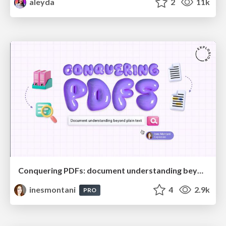
aleyda
2
11k
Conquering PDFs: document understanding beyond plain text
inesmontani
4
2.9k
PRO