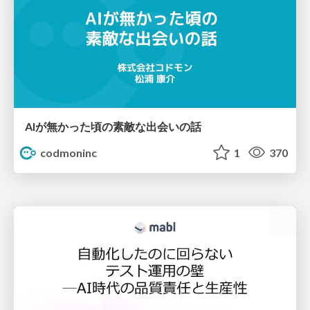
AIが無かった頃の素敵な出会いの話
codmoninc
1
370