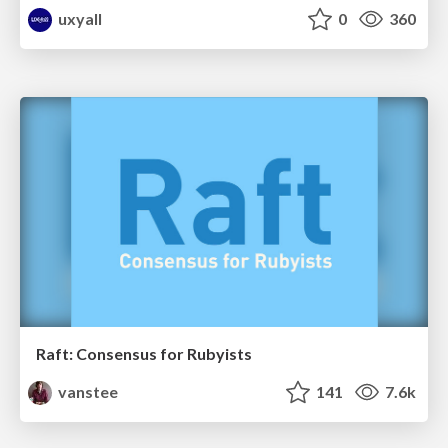
uxyall
0
360
Raft: Consensus for Rubyists
vanstee
141
7.6k