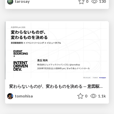
tarosay
0
130
変わらないものが、変わるものを決める — 意図駆動開発 × イベントソーシング × イミュータブル | What Doesn't Change Decides What Can — IDD × Event Sourcing × Immutability
tomohisa
0
1.1k