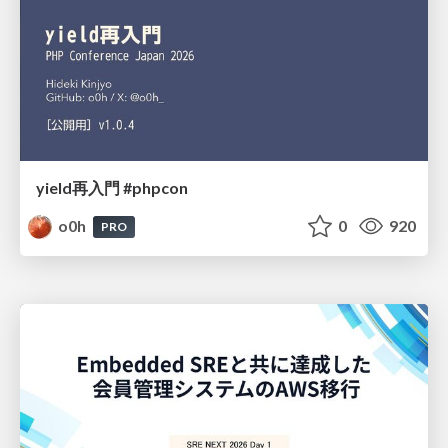
yield再入門 #phpcon
o0h
0
920
PRO