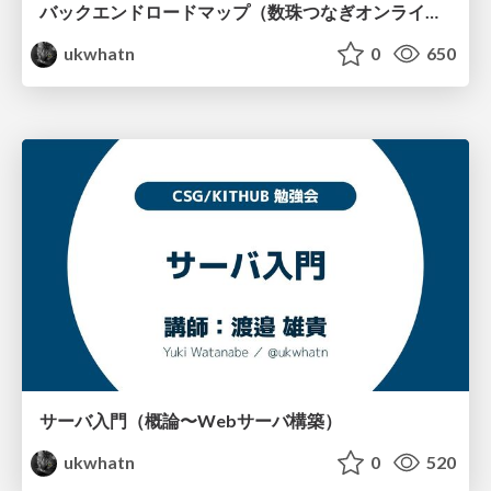
バックエンドロードマップ（数珠つなぎオンライン勉強会 #02)
ukwhatn
0
650
サーバ入門（概論〜Webサーバ構築）
ukwhatn
0
520