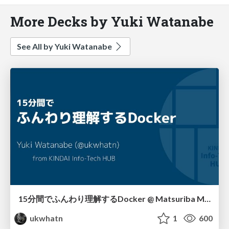
More Decks by Yuki Watanabe
See All by Yuki Watanabe
15分間でふんわり理解するDocker @ Matsuriba MAX
ukwhatn
1
600