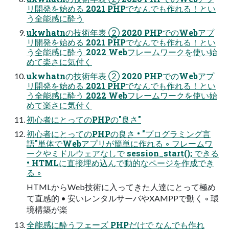
リ開発を始める 2021 PHPでなんでも作れる！とい
う全能感に酔う
ukwhatnの技術年表 ② 2020 PHPでのWebアプ
リ開発を始める 2021 PHPでなんでも作れる！とい
う全能感に酔う 2022 Webフレームワークを使い始
めて楽さに気付く
ukwhatnの技術年表 ② 2020 PHPでのWebアプ
リ開発を始める 2021 PHPでなんでも作れる！とい
う全能感に酔う 2022 Webフレームワークを使い始
めて楽さに気付く
初心者にとってのPHPの"良さ"
初心者にとってのPHPの良さ • "プログラミング言
語"単体でWebアプリが簡単に作れる ◦ フレームワ
ークやミドルウェアなしで session_start(); できる
• HTMLに直接埋め込んで動的なページを作成でき
る ◦
HTMLからWeb技術に入ってきた人達にとって極め
て直感的 • 安いレンタルサーバやXAMPPで動く ◦ 環
境構築が楽
全能感に酔うフェーズ PHPだけで なんでも作れ