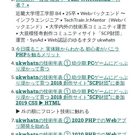
者？ ▪
近畿大学理工学部 B4 ▪ 25卒 ▪ Webバックエンド 〜
インフラエンジニア ▪ TechTrain Jr.Mentor（Webバ
ックエンド） ▪ 大学内外の技術系コミュニティ運営
▪ 大規模怪奇創作コミュニティサイト「SCP財団」
運営・SysAd ▪ Web認証のゆるオタク ukwhatn
今日喋ること 実体験からわかる 初心者がバニラ
PHPを触るメリット
ukwhatnの技術年表 ① 幼少期 PCゲームにどっぷ
り浸かって育つ
ukwhatnの技術年表 ① 幼少期 PCゲームにどっぷ
り浸かって育つ 2018 創作サイト"SCP財団"に参加
ukwhatnの技術年表 ① 幼少期 PCゲームにどっぷ
り浸かって育つ 2018 創作サイト"SCP財団"に参加
2019 CSS ▶ HTML
▶ JS の順にフロント技術に触れる
ukwhatnの技術年表 ② 2020 PHPでのWebアプ
リ開発を始める
ukwhatnの技術年表 ② 2020 PHPでのWebアプ