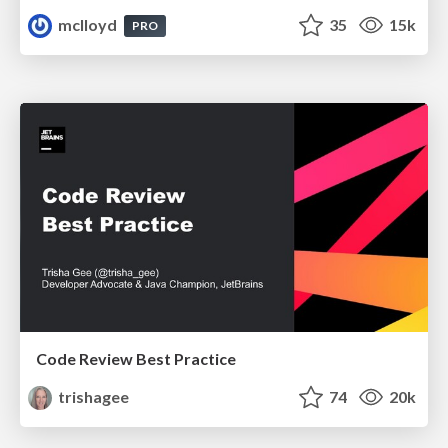
mclloyd
35
15k
PRO
Code Review Best Practice
trishagee
74
20k