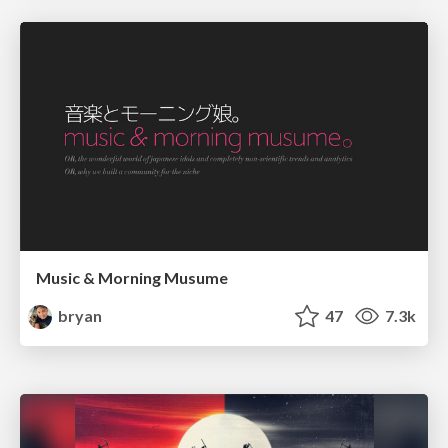
Music & Morning Musume
bryan
47
7.3k