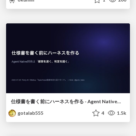
仕様書を書く前にハーネスを作る - Agent Native開発は「探索を速く、判定を固く」
gotalab555
4
1.5k