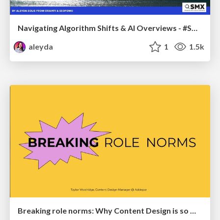
Navigating Algorithm Shifts & AI Overviews - #SMXNext
aleyda
1
1.5k
Breaking role norms: Why Content Design is so much more than writing copy - Taylor Woolridge