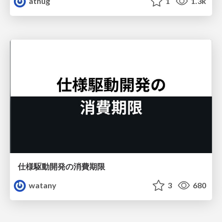
athug
1
1.3k
仕様駆動開発の消費期限
watany
3
680