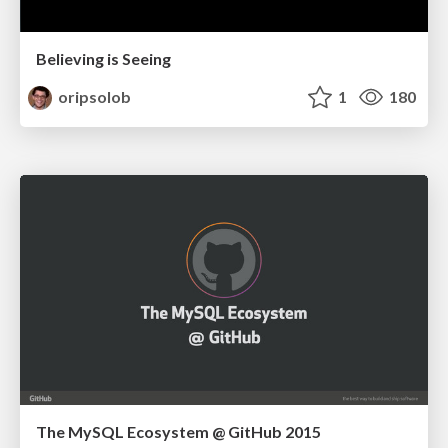
Believing is Seeing
oripsolob
1
180
The MySQL Ecosystem @ GitHub 2015