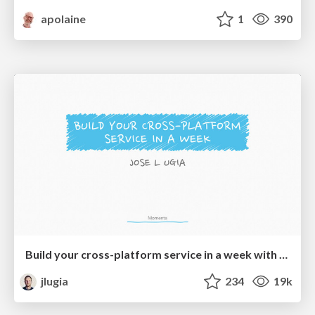
apolaine
1
390
Build your cross-platform service in a week with App Engine
jlugia
234
19k