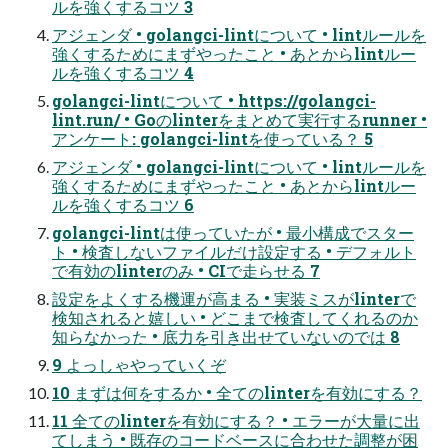
ルを強くするコツ 3
アジェンダ • golangci-lintについて • lintルールを
強くするためにまずやったこと • あとからlintルー
ルを強くするコツ 4
golangci-lintについて • https://golangci-
lint.run/ • Goのlinterをまとめて実行するrunner •
アンケート: golangci-lintを使っている？ 5
アジェンダ • golangci-lintについて • lintルールを
強くするためにまずやったこと • あとからlintルー
ルを強くするコツ 6
golangci-lintは使っていたが • 最小構成でスター
ト • 検査しないファイルだけ設定する • デフォルト
で有効のlinterのみ • CIで走らせる 7
設定をよくする機運が高まる • 実装ミスがlinterで
検知されると嬉しい • どこまで検査してくれるのか
知らなかった • 底力を引き出せていないのでは 8
9 よっしゃやっていくぞ
10 まずは何をするか • 全てのlinterを有効にする？
11 全てのlinterを有効にする？ • エラーが大量に出
てしまう • 既存のコードベースに合わせた調整が困