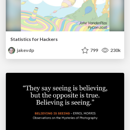
Statistics for Hackers
jakevdp
799
230k