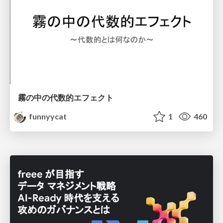
霧の中の代数的エフェクト
funnyycat
1
460