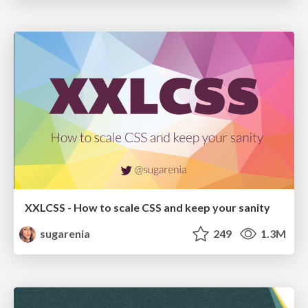
XXLCSS - How to scale CSS and keep your sanity
sugarenia
249
1.3M