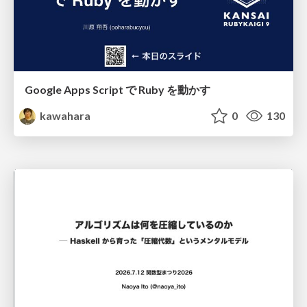
Google Apps Script で Ruby を動かす
kawahara
0
130