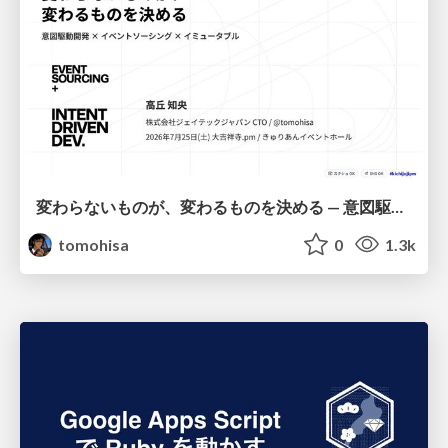
変わらないものが、変わるものを決める — 意図駆動開発 × イベントソーシング × イミュータブル | What Doesn't Change Decides What Can — IDD × Event Sourcing × Immutability
tomohisa
0
1.3k