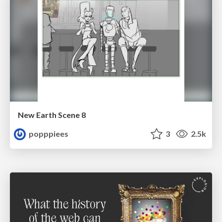
New Earth Scene 8
popppiees
3
2.5k