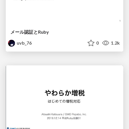
メール認証とRuby
uvb_76
0
1.2k