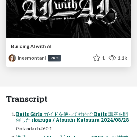
Building AI with AI
inesmontani
1
1.1k
PRO
Transcript
Rails Girls ガイドを使って社内で Rails 講座を開
催した ikaruga / Atsushi Katsuura 2024/08/28
Gotanda.rb#60 1