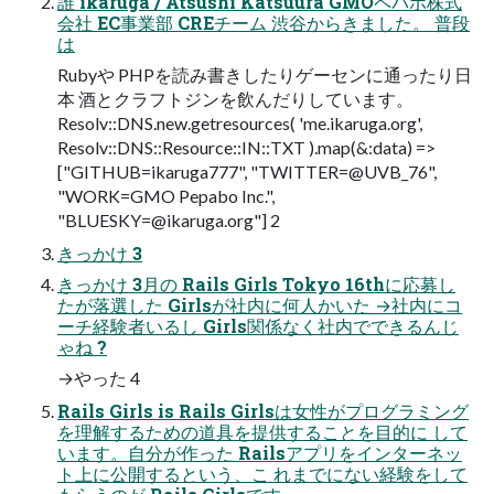
誰 ikaruga / Atsushi Katsuura GMOペパボ株式
会社 EC事業部 CREチーム 渋谷からきました。 普段
は
Rubyや PHPを読み書きしたりゲーセンに通ったり日
本 酒とクラフトジンを飲んだりしています。
Resolv::DNS.new.getresources( 'me.ikaruga.org',
Resolv::DNS::Resource::IN::TXT ).map(&:data) =>
["GITHUB=ikaruga777", "TWITTER=@UVB_76",
"WORK=GMO Pepabo Inc.",
"
BLUESKY=@ikaruga.org
"] 2
きっかけ 3
きっかけ 3月の Rails Girls Tokyo 16thに応募し
たが落選した Girlsが社内に何人かいた →社内にコ
ーチ経験者いるし Girls関係なく社内でできるんじ
ゃね ?
→やった 4
Rails Girls is Rails Girlsは女性がプログラミング
を理解するための道具を提供することを目的に して
います。自分が作った Railsアプリをインターネッ
ト上に公開するという、こ れまでにない経験をして