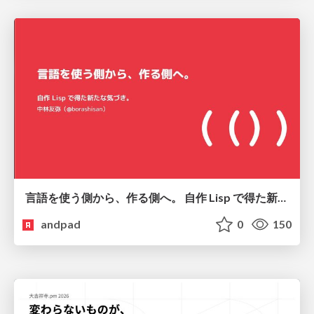
言語を使う側から、作る側へ。 自作 Lisp で得た新たな気づき。
andpad
0
150