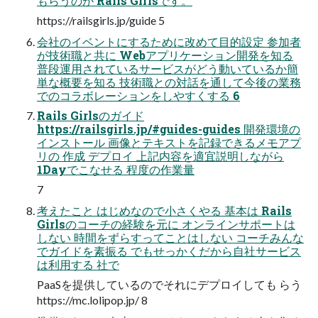
もらうのが Rails Girlsです。
https://railsgirls.jp/guide 5
会社のイベントにするために改めて目的設定 参加者
が技術職と共に Webアプリケーション開発を知る
普段運用されているサービスがどう動いているか簡
単な概要を知る 技術職との対話を通して今後の業務
でのコラボレーションをしやすくする 6
Rails Girlsのガイド
https://railsgirls.jp/#guides-guides 開発環境の
インストール 画像とテキストを記録できるメモアプ
リの 作成 デプロイ 上記内容を適宜説明しながら
1Dayでこなせる 程度の作業量
7
考えたこと はじめなので小さくやる 基本は Rails
Girlsのコーチの経験を元に オンラインサポートは
しない 時間をずらすってことはしない コーチみんな
でガイドを素振る でもせっかくだから自社サービス
は利用する 社で
PaaSを提供しているのでそれにデプロイしても らう
https://mc.lolipop.jp/ 8