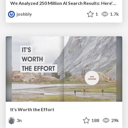
We Analyzed 250 Million AI Search Results: Here's What I Found
joshbly
1
1.7k
It's Worth the Effort
3n
188
29k