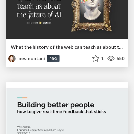
What the history of the web can teach us about the future of AI
inesmontani
1
650
PRO