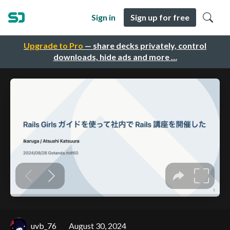
Sign in
Sign up for free
Upgrade to Pro
— share decks privately, control
downloads, hide ads and more …
uvb_76
August 30, 2024