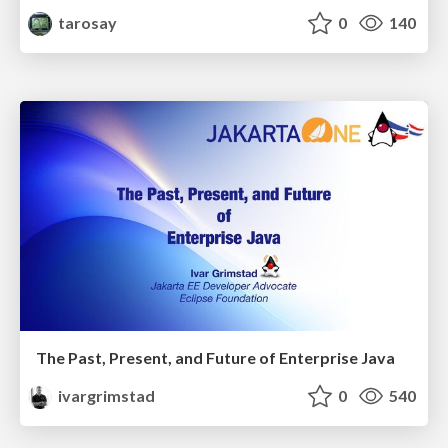
tarosay
0
140
The Past, Present, and Future of Enterprise Java
ivargrimstad
0
540