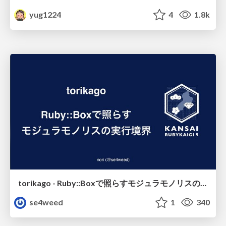
yug1224
4
1.8k
torikago - Ruby::Boxで照らすモジュラモノリスの実行境界
se4weed
1
340