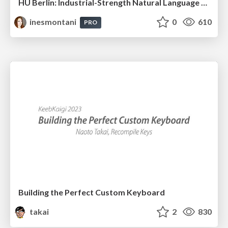
HU Berlin: Industrial-Strength Natural Language Processing with spaCy and Prodigy
inesmontani
0
610
PRO
Building the Perfect Custom Keyboard
takai
2
830