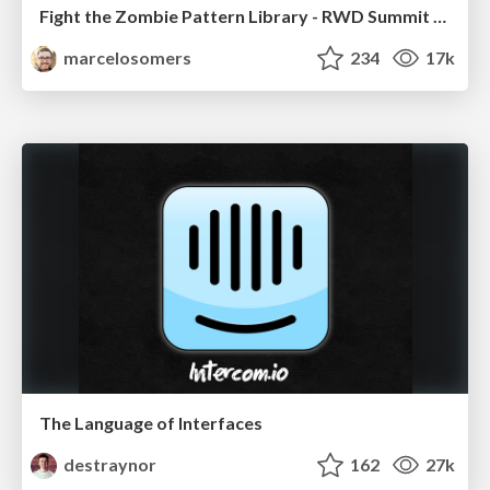
Fight the Zombie Pattern Library - RWD Summit 2016
marcelosomers
234
17k
The Language of Interfaces
destraynor
162
27k