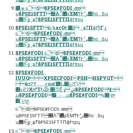
஌ͬͯ·͔͢ʁ ୈճ8PSE#FODI܈അ
ʮ8PSE1SFTT஥ؒΛ૿΍ͦ͏ʂΈΜͳͰࣗݾ঺հେձʯ
ʮ঺հ͠·͢ʂ༷ʑͳ8PSE1SFTTΠϕϯτʂʯ
8PSE1SFTTίϛϡχςΟͰ͸ɺ ༷ʑͳΠϕϯτ͕͋Γ·͢ɻ
ୈճ8PSE#FODI܈അ
ʮ8PSE1SFTT஥ؒΛ૿΍ͦ͏ʂΈΜͳͰࣗݾ঺հେձʯ
ʮ঺հ͠·͢ʂ༷ʑͳ8PSE1SFTTΠϕϯτʂʯ
8PSE#FODI ୈճ8PSE#FODI܈അ
ʮ8PSE1SFTT஥ؒΛ૿΍ͦ͏ʂΈΜͳͰࣗݾ঺հେձʯ
ʮ঺հ͠·͢ʂ༷ʑͳ8PSE1SFTTΠϕϯτʂʯ
8PSE#FODI
IUUQXPSECFODIPSHHSPVQT
άϧʔϓ جຊతʹ౎ಓ෎ݝ୯Ґ͕ଟ͍
΋ͬͱϩʔΧϧͳΤϦΞͰ΋։࠵͞Ε͍ͯ·͢ɻ ྫɿ8PSE#FODIӋా
ɹɹ8PSE#FODI૔ෑ ɹɹ8PSE#FODIஉ໦ౡ
߳઒ݝߴদࢢ
ୈճ8PSE#FODI܈അ
ʮ8PSE1SFTT஥ؒΛ૿΍ͦ͏ʂΈΜͳͰࣗݾ঺հେձʯ
ʮ঺հ͠·͢ʂ༷ʑͳ8PSE1SFTTΠϕϯτʂʯ
ୈճ8PSE#FODI܈അ