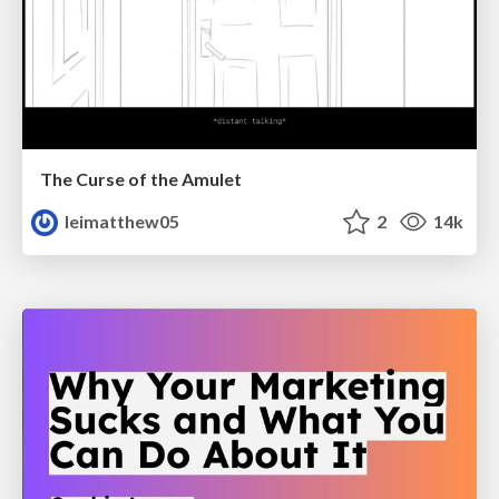
The Curse of the Amulet
leimatthew05
2
14k