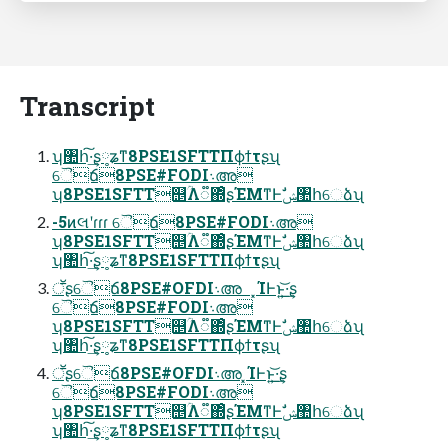
Transcript
ʮ঺հ͠·͢ʂ༷ʑͳ8PSE1SFTTΠϕϯτʂʯ
ୈճ8PSE#FODI܈അ
ʮ8PSE1SFTT஥ؒΛ૿΍ͦ͏ʂΈΜͳͰࣗݾ঺հେձʯ
-5ͷલʹɾɾɾ ୈճ8PSE#FODI܈അ
ʮ8PSE1SFTT஥ؒΛ૿΍ͦ͏ʂΈΜͳͰࣗݾ঺հେձʯ
ʮ঺հ͠·͢ʂ༷ʑͳ8PSE1SFTTΠϕϯτʂʯ
ॕʂୈճ8PSE#OFDI܈അ ͓ΊͰͱ͏͍͟͝·͢ʂ
ୈճ8PSE#FODI܈അ
ʮ8PSE1SFTT஥ؒΛ૿΍ͦ͏ʂΈΜͳͰࣗݾ঺հେձʯ
ʮ঺հ͠·͢ʂ༷ʑͳ8PSE1SFTTΠϕϯτʂʯ
ॕʂୈճ8PSE#OFDI܈അ ͓ΊͰͱ͏͍͟͝·͢ʂ
ୈճ8PSE#FODI܈അ
ʮ8PSE1SFTT஥ؒΛ૿΍ͦ͏ʂΈΜͳͰࣗݾ঺հେձʯ
ʮ঺հ͠·͢ʂ༷ʑͳ8PSE1SFTTΠϕϯτʂʯ