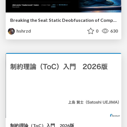
Breaking the Seal: Static Deobfuscation of Compiled V8 JavaScript Bytecode Malware
hshrzd
0
630
制約理論（ToC）入門 2026版