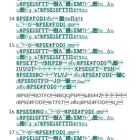
ʮ8PSE1SFTT஥ؒΛ૿΍ͦ͏ʂΈΜͳͰࣗݾ঺հେձʯ
ʮ঺հ͠·͢ʂ༷ʑͳ8PSE1SFTTΠϕϯτʂʯ
8PSE#FODIओ࠵ ೿ੜͷΠϕϯτ
ୈճ8PSE#FODI܈അ
ʮ8PSE1SFTT஥ؒΛ૿΍ͦ͏ʂΈΜͳͰࣗݾ঺հେձʯ
ʮ঺հ͠·͢ʂ༷ʑͳ8PSE1SFTTΠϕϯτʂʯ
ୈճ8PSE#FODI܈അ
ʮ8PSE1SFTT஥ؒΛ૿΍ͦ͏ʂΈΜͳͰࣗݾ঺հେձʯ
ʮ঺հ͠·͢ʂ༷ʑͳ8PSE1SFTTΠϕϯτʂʯ
8PSE'FT/BHPZB ओ࠵ɿ8PSE#FODI໊ݹ԰
IUUQTXPSEGFTPSH
8PSE$SBC'VLVJ ओ࠵ɿ8PSE#FODI෱Ҫ
ɾ8PSE0OTFOJO෱ౡ൧ࡔ
ɹओ࠵ɿ8PSE#FODIઋ୆
ɾ8PSE0OTFO4BQQPSP&BSMZ
ɾ8PSE#FODI6TFST ɹओ࠵ɿ8PSE#FODI౦ژ
8PSE$BNQ ୈճ8PSE#FODI܈അ
ʮ8PSE1SFTT஥ؒΛ૿΍ͦ͏ʂΈΜͳͰࣗݾ঺հେձʯ
ʮ঺հ͠·͢ʂ༷ʑͳ8PSE1SFTTΠϕϯτʂʯ
ୈճ8PSE#FODI܈അ
ʮ8PSE1SFTT஥ؒΛ૿΍ͦ͏ʂΈΜͳͰࣗݾ঺հେձʯ