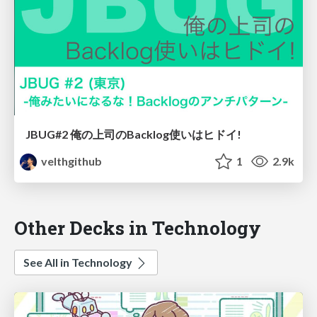
JBUG#2 俺の上司のBacklog使いはヒドイ!
velthgithub
1
2.9k
Other Decks in Technology
See All in Technology