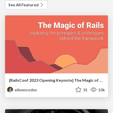
See All Featured
[RailsConf 2023 Opening Keynote] The Magic of Rails
eileencodes
31
10k