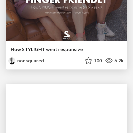
How STYLIGHT went responsive
nonsquared
100
6.2k