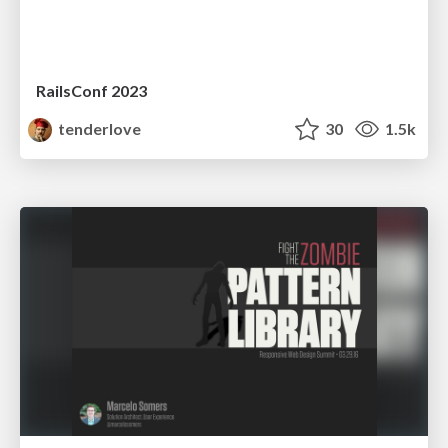
RailsConf 2023
tenderlove
30
1.5k