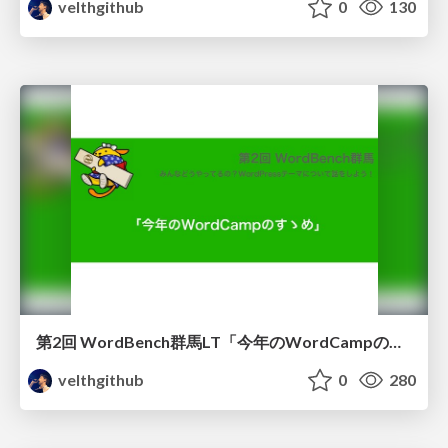
velthgithub
0
130
第2回 WordBench群馬LT「今年のWordCampのすゝめ」
velthgithub
0
280