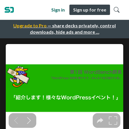
Sign in
Sign up for free
Upgrade to Pro
— share decks privately, control
downloads, hide ads and more …