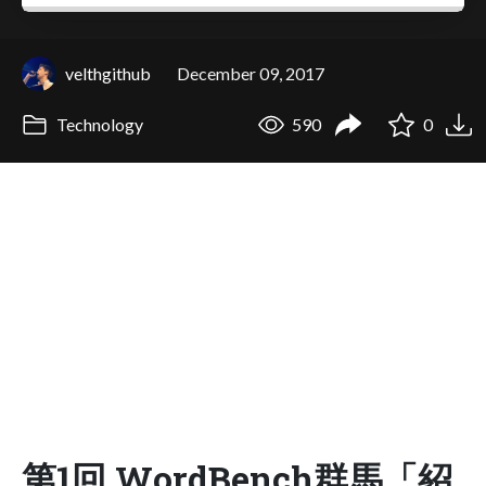
velthgithub
December 09, 2017
Technology
590
0
第1回 WordBench群馬「紹