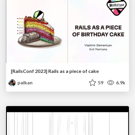
[RailsConf 2023] Rails as a piece of cake
palkan
59
6.9k