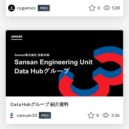
cygames
0
520
PRO
Data Hubグループ 紹介資料
sansan33
0
3.1k
PRO