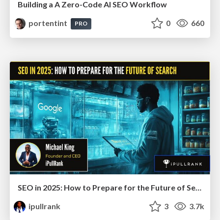
Building a A Zero-Code AI SEO Workflow
portentint
0
660
PRO
SEO in 2025: How to Prepare for the Future of Search
ipullrank
3
3.7k