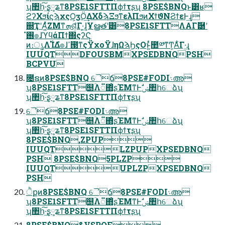
ʮ঺հ͠·͢ʂ༷ʑͳ8PSE1SFTTΠϕϯτʂʯ 8PSE$BNQͱ͸ʁ
ϩʔΧϧίϛϡχςΟ͕ӡӦ͢ΔΧδϡΞϧͳελΠϧͷΧϯϑΝϨϯεͰ͢ɻ
஍ҬʹΑ͍ͬͯΖΜͳܗଶ͕͋Γ·͕͢ɺҰൠతʹ͸8PSE1SFTTΛΑΓޮ཰ʹ
࢖͏ํ๏ɺϓϥάΠϯ΍ςʔϚ
ͷ։ൃΛ࢝ΊΔํ๏ɺߴ౓ͳςΫχοΫɺηΩϡϦςΟͱ͍ͬͨ಺༰ͳͲ͕Α͋͘Γ·͢ɻ
IUUQTDFOUSBMXPSEDBNQPSH
BCPVU
೔ຊͷ8PSE$BNQ ୈճ8PSE#FODI܈അ
ʮ8PSE1SFTT஥ؒΛ૿΍ͦ͏ʂΈΜͳͰࣗݾ঺հେձʯ
ʮ঺հ͠·͢ʂ༷ʑͳ8PSE1SFTTΠϕϯτʂʯ
ୈճ8PSE#FODI܈അ
ʮ8PSE1SFTT஥ؒΛ૿΍ͦ͏ʂΈΜͳͰࣗݾ঺հେձʯ
ʮ঺հ͠·͢ʂ༷ʑͳ8PSE1SFTTΠϕϯτʂʯ
8PSE$BNQ,ZPUP
IUUQTLZPUPXPSEDBNQ
PSH 8PSE$BNQ5PLZP
IUUQTUPLZPXPSEDBNQ
PSH
ੈքͷ8PSE$BNQ ୈճ8PSE#FODI܈അ
ʮ8PSE1SFTT஥ؒΛ૿΍ͦ͏ʂΈΜͳͰࣗݾ঺հେձʯ
ʮ঺հ͠·͢ʂ༷ʑͳ8PSE1SFTTΠϕϯτʂʯ
8PSE$BNQ&VSPQF