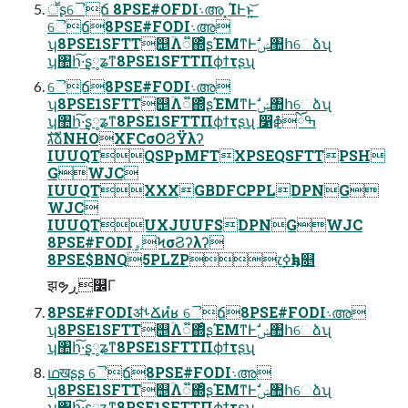
ॕʂୈճ 8PSE#OFDI܈അ ͓ΊͰͱ͏͍͟͝
ୈճ8PSE#FODI܈അ
ʮ8PSE1SFTT஥ؒΛ૿΍ͦ͏ʂΈΜͳͰࣗݾ঺հେձʯ
ʮ঺հ͠·͢ʂ༷ʑͳ8PSE1SFTTΠϕϯτʂʯ
ୈճ8PSE#FODI܈അ
ʮ8PSE1SFTT஥ؒΛ૿΍ͦ͏ʂΈΜͳͰࣗݾ঺հେձʯ
ʮ঺հ͠·͢ʂ༷ʑͳ8PSE1SFTTΠϕϯτʂʯ ෱ቇོߒ
גࣜձࣾNHOXFCσΟϨΫλʔ
IUUQTQSPpMFTXPSEQSFTTPSH
GWJC
IUUQTXXXGBDFCPPLDPNG
WJC
IUUQTUXJUUFSDPNGWJC
8PSE#FODI࡛ۄϞσϨʔλʔ
8PSE$BNQ5PLZP෭࣮ߦҕһ௕
झຯڕ௼Γ
8PSE#FODIॳࢀՃͷํʁ ୈճ8PSE#FODI܈അ
ʮ8PSE1SFTT஥ؒΛ૿΍ͦ͏ʂΈΜͳͰࣗݾ঺հେձʯ
ʮ঺հ͠·͢ʂ༷ʑͳ8PSE1SFTTΠϕϯτʂʯ
ഥखʂʂ ୈճ8PSE#FODI܈അ
ʮ8PSE1SFTT஥ؒΛ૿΍ͦ͏ʂΈΜͳͰࣗݾ঺հେձʯ
ʮ঺հ͠·͢ʂ༷ʑͳ8PSE1SFTTΠϕϯτʂʯ