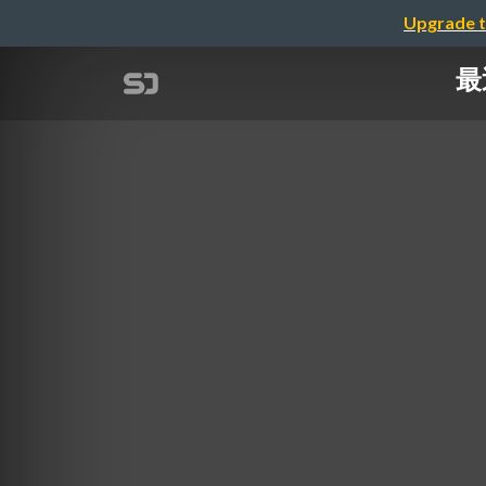
Upgrade t
最