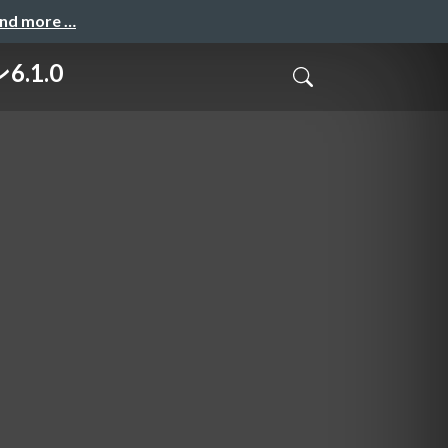
and more …
.1.0