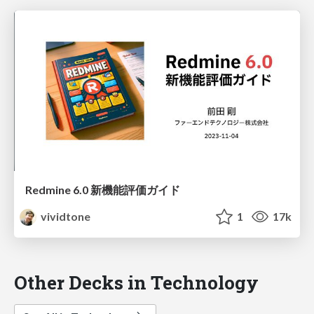
Redmine 6.0 新機能評価ガイド
vividtone
1
17k
Other Decks in Technology