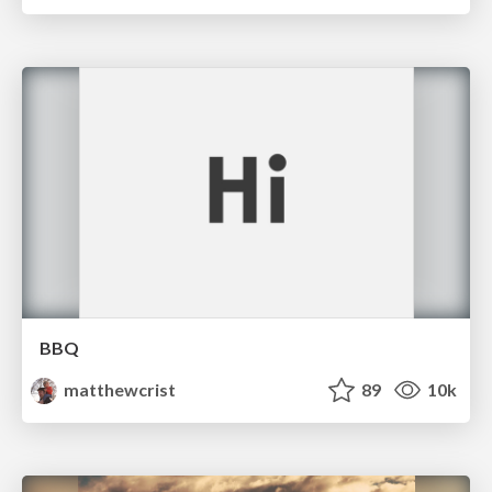
BBQ
matthewcrist
89
10k