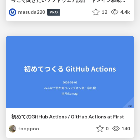
masuda220
12
4.4k
PRO
初めてのGitHub Actions / GitHub Actions at First
tooppoo
0
140