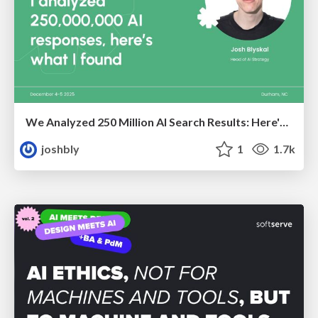
We Analyzed 250 Million AI Search Results: Here's What I Found
joshbly
1
1.7k