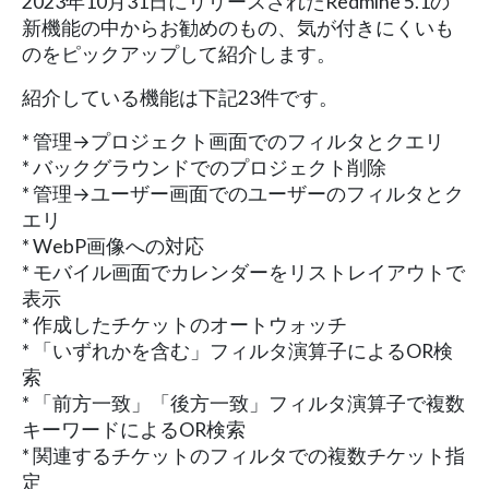
2023年10月31日にリリースされたRedmine 5.1の
新機能の中からお勧めのもの、気が付きにくいも
のをピックアップして紹介します。
紹介している機能は下記23件です。
* 管理→プロジェクト画⾯でのフィルタとクエリ
* バックグラウンドでのプロジェクト削除
* 管理→ユーザー画⾯でのユーザーのフィルタとク
エリ
* WebP画像への対応
* モバイル画⾯でカレンダーをリストレイアウトで
表⽰
* 作成したチケットのオートウォッチ
* 「いずれかを含む」フィルタ演算⼦によるOR検
索
* 「前⽅⼀致」「後⽅⼀致」フィルタ演算⼦で複数
キーワードによるOR検索
* 関連するチケットのフィルタでの複数チケット指
定