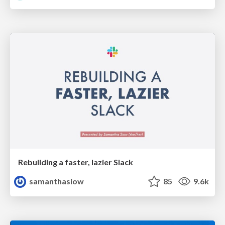
Rebuilding a faster, lazier Slack
samanthasiow
85
9.6k