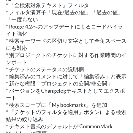
* 「全検索対象テキスト」フィルタ
* フィルタ演算⼦「現在/過去の値」「過去の値」
「⼀度もない」
* Rouge 4.2へのアップデートによるコードハイラ
イト強化
* 検索キーワードの区切り文字として全角スペース
にも対応
* 別プロジェクトのチケットに対する作業時間のイ
ンポート
* チケットのステータスの説明欄
* 編集済みのコメントに対して「編集済み」と表⽰
* 新たな権限「プロジェクトの公開/⾮公開」
* バージョンをChangelogテキストとしてエクスポ
ート
* 検索スコープに「My bookmarks」を追加
* 「チケットのフィルタを適⽤」ボタンによる検索
結果の絞り込み
* テキスト書式のデフォルトが CommonMark