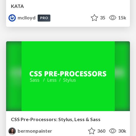
KATA
mclloyd
35
15k
PRO
CSS Pre-Processors: Stylus, Less & Sass
bermonpainter
360
30k