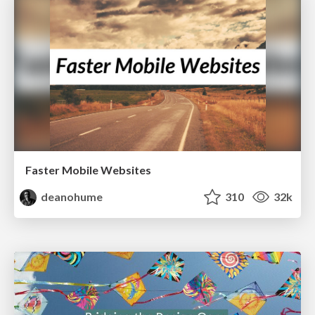
Faster Mobile Websites
deanohume
310
32k