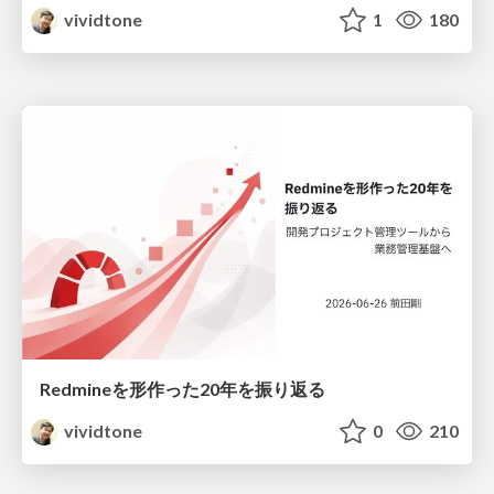
vividtone
1
180
Redmineを形作った20年を振り返る
vividtone
0
210