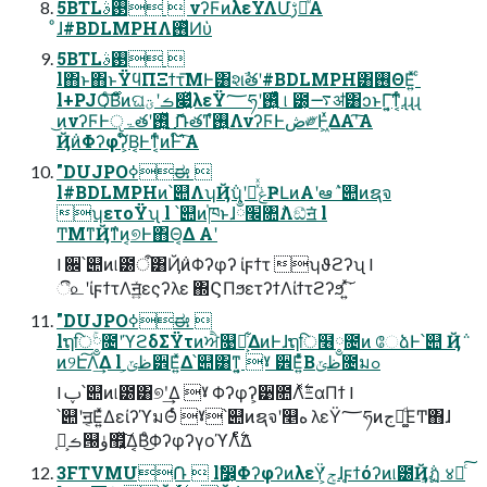
5BTL࢓ࣄ  νʔϜͷλεΫΛՄࢹԽͤΑ
ͦ͏ɺ#BDLMPHΛ࢖ͬͯͶὑ
5BTL࢓ࣄ 
l΋ͱ΋ͱΫϥΠΞϯτ͞ΜͰ͸શࣾతʹ#BDLMPH͸࢖ΘΕ͍ͯ ͨ
l+PJO͔ͨ࣌͠Βͦͷଘࡏʹؾ෇͍ͯλεΫ؅ཧʹ࢖͍ͬͯͨ ୲ ౰͕࠷ॳ͸ͻͱΓ͔͍͠ͳ͔ͬͨɻɻɻ
͜ͷνʔϜͰੵۃతʹ࢖͍ͬͯ͜͏ ޮՌతͳ࢖͍ํΛνʔϜͰڞ༗Ͱ͖ͯΔΑ͏ʹ͠Α͏
Ҋ݅ͷΦʔφʔ͕໌Β͔Ͱͳ͔ͬͨͷͰ໌֬ʹ͠Α͏
"DUJPOߦಈ 
l#BDLMPHͷ՝୊ΛʮҊ݅ʯʹݟཱͯͯҎԼͷΑ͏ʹఆٛ ՝୊ͷຊจ
ʮετοΫʯ l ՝୊ͷ֓ཁͱɺ׬ྃ৚݅Λඞͣॻ͘ l
ͲΜͳҊ݅ͳͷ͔୭Ͱ΋Θ͔Δ Α͏ʹ
l ਌՝୊ͷ୲౰ऀ͸Ҋ݅ͷΦʔφʔ ίϝϯτ ʮϑϩʔʯ l
ී௨ʹίϝϯτΛॻ͍ͯεςʔλε ΍ϚΠϧετʔϯΛίϯτϩʔϧ͠ ͍ͯ͘
"DUJPOߦಈ 
lຖि༵ۚ೔ʹϓϩδΣΫτͷਐ௙ձ͕͋ΔͷͰɺຖि໦༵೔ͷ ேձͰ՝୊ Ҋ݅
ͷ୨Է͠Λ͢Δ l ظݶ͕੾Ε͍ͯΔ՝୊͸ͳ͍͔ ˠ ੾Ε͍ͯͨΒظݶ೔มߋ
l ࢠ՝୊ͷ୲౰͸୭ʹ͢Δ ˠ Φʔφʔ͕੹೚Λ࣋ͬͯΞαΠϯ l
՝୊ʹॻ͔Ε͍ͯΔείʔϓมΘͬͨ ˠ՝୊ͷຊจʹ௥ه λεΫ؅ཧͷجຊ͚ͩΕͲ΋ɺ
֤͕ࣗࡏ୐ۈ຿͍ͯ͠Δ͔Βͦ͜ΦʔφʔγοϓΛ࣋ͨͤΔ
3FTVMU݁Ռ  lࣗ෼͕ΦʔφʔͷλεΫ͕ݮͬͯɺ֤ϝϯόʔͷ୲౰Ҋ͕݅ฏ ४Խͨ͠