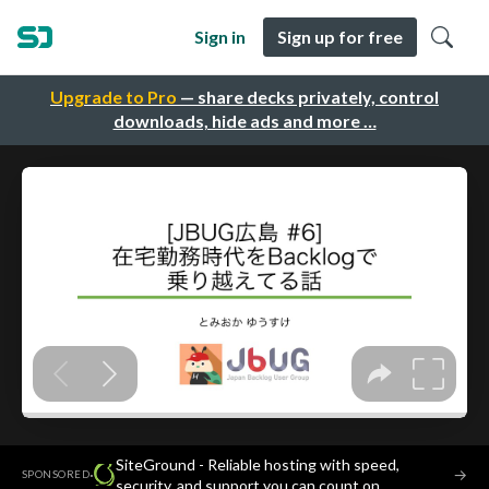
Sign in
Sign up for free
Upgrade to Pro
— share decks privately, control
downloads, hide ads and more …
SiteGround - Reliable hosting with speed,
·
→
SPONSORED
security, and support you can count on.