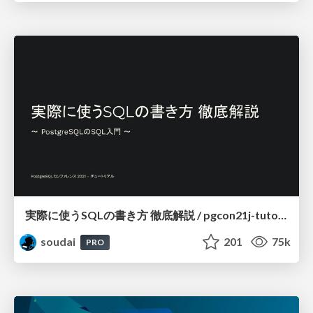
実際に使うSQLの書き方 徹底解説 / pgcon21j-tutorial
soudai
201
75k
PRO