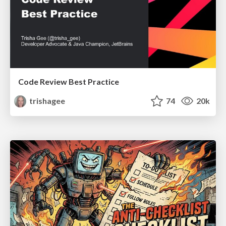
Code Review Best Practice
trishagee
74
20k