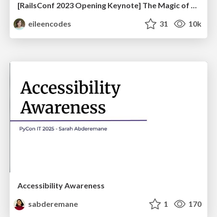
[RailsConf 2023 Opening Keynote] The Magic of Rails
eileencodes
31
10k
Accessibility Awareness
sabderemane
1
170