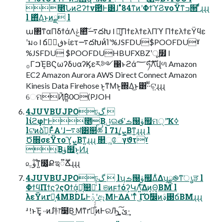
೥Նͷϩʔϯν࣌఺Ͱ͸ɺ"84ͳͷʹΦϯϓϨνοΫͳߏ੒ ͩͬͨɻɻɻ
l ΍ͬͯΔ͜ͱͷྫ l
ա৒ͳαΠδϯάΛݟ௚ͯ͠࠷దԽ l ৽͍͠ΠϯελϯελΠϓ ΠϯελϯεΫϥε
ʹมߋ l ճઢ૿ڧͱίετ࠷దԽͷͨΊʹ%JSFDU$POOFDUˠ
%JSFDU $POOFDUHBUFXBZʹू໿ l
࡞ΓࠐΈ͔ΒϚωʔδυαʔϏεར༻΁ͱϩά؅ཧํࣜΛվળ Amazon
EC2 Amazon Aurora AWS Direct Connect Amazon
Kinesis Data Firehose ͱ͔ͳΜͱ͔΍Δ͜ͱ͸·ͩ·ͩଟ͍ɻɻɻ
େମҊ݅͘Β͍0O(PJOH
4JUVBUJPOঢ়گ 
lίϩφՒͰ೥݄͔Βݪଇతʹࡏ୐ۈ຿ମ੍ʹҠߦ
lଟ͘ͷձ͕ࣾͦ͏Ͱ͋ͬͨΑ͏ʹɺ࠷ॳ͸௒ࠞཚ l 71/͕ܨ͕Βͳ͍ɻɻɻ l
Ծ૝σεΫτοϓ͕ܨ͕Βͳ͍ɻɻɻ ௒ૣேγϑτˠ
͔Βۈ຿ͱ͔Ͷɻ
௨ۈ͕࣌ؒͳ͍෼͚ͩՔಇ࣌ؒ૿Ճɻɻɻ
4JUVBUJPOঢ়گ  lʮࡏ୐ۈ຿͋Δ͋Δʯ͕ྫ֎ͳ͘ൃੜ l
ΦϯϥΠϯϛʔςΟϯά͕Կ͔ͩ௒૿͑ͨ l ଞͷϝϯόʔ͕ԿΛ͍ͯ͠Δͷ͔Θ͔ΒΜ l
λεΫͷґཔ͕4MBDLͰؾܰʹඈΜͰ͘ΔΑ͏ʹͳͬͨ ͜ΓΌࣗ෼ͷ࢓ࣄ͕ճΒΜɻɻɻ
ʴ !ͱΈ͓͔ ˓˓ͷ݅ɺؔ࿈෦໳͔Β͜ Μͳґཔ͕͋ͬͨͷͰରԠ ͓ئ͍͠·͢