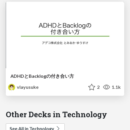
ADHDとBacklogの付き合い方
vlayusuke
2
1.1k
Other Decks in Technology
See All in Technology