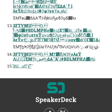
l ࠷੝ظҊ݅͘Β͍͍࣋ͬͯͨͷ͕ɺҊ݅͘Β͍ʹ
l֤ϝϯόʔ͕ओମతʹ՝୊ΛίϯτϩʔϧΛͯ͘͠ΕΔΑ͏ʹ ͳͬͨ l
λεΫΛՄࢹԽ͢Δ͜ͱ͕ɺΦʔφʔγοϓͷڧԽʹ
ΈΜͳͷ࢓ࣄ͕ճΔΑ͏ʹͳͬͯɺ Ҋ݅ͷରԠεϐʔυ͕Ճ଎Խ
3FTVMU݁Ռ 
lͨ·ͨ·ࠓճ͸#BDLMPHͷ࿩ͱඥ͚͚ͮͨΕͲ΋ɺେࣄͳͷ ͸ɻɻɻ
l͔͠΋φϨοδ͕ʮετοΫʯͱʮϑϩʔʯͱ͍͏ܗͰஷ·ͬ ͍ͯ͘ͱݴ͏෭࣍తͳޮՌ΋ l
λεΫͷҾ͖ܧ͕͗ൃੜͨ࣌͠ʹɺ͜ΕͬͯͲΜͳҊ݅ͳΜ͚ͩͬ  ͱݴ͏ͷ͕ѹ౗తʹΘ͔Γ΍͘͢ͳΔɻ
ΈΜͳ͕ϦϞʔτ͔ͩΒͦ͜ɺ๊͍͑ͯΔλεΫΛՄࢹԽ ͯ͠0VUQVUΛੵۃతʹʮݟͤͯʯ͍͘͜ͱ
3FTVMU݁Ռ  ͜Μͳ࣌୅͔ͩΒͦ͜ɺνʔϜͷλεΫ
ΛՄࢹԽͯ͠ɺΈΜͳͰڞ༗Ͱ͖ΔΑ͏ ʹ͠Α͏ ͦ͏ɺ#BDLMPHΛ࢖ͬͯͶὑ
͝ਗ਼ௌ͋Γ͕ͱ͏͍͟͝·ͨ͠
SpeakerDeck