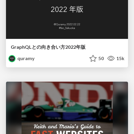
GraphQLとの向き合い方2022年版
quramy
50
15k