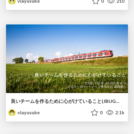
vlayusuke
0
210
良いチームを作るために心がけていること(JBUG広島#10 LT登壇資料)
vlayusuke
0
2.1k