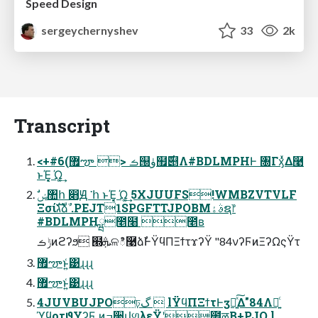
Speed Design
sergeychernyshev
33
2k
Transcript
<+#6(޿ౡ > ࡏ୐ۈ຿࣌୅Λ#BDLMPHͰ ৐Γӽ͑ͯΔ࿩
ͱΈ͓͔ Ώ͏͚͢
Ξσίגࣜձࣾ .PEJT1SPGFTTJPOBMࣄۀຊ෦
#BDLMPHྺ೥໨ ೥ʙ
ݱࡏͷϩʔϧ ๭ܞଳి࿩ձࣾͰΫϥΠΞϯτϫʔΫ "84νʔϜͷΞʔΩςΫτ
޿ౡͱ͍͑͹ɻɻɻ
޿ౡͱ͍͑͹ɻɻɻ
4JUVBUJPOঢ়گ  lΫϥΠΞϯτͰӡ༻͍ͯ͠Δ"84Λ༻͍ͨ
ϓϥοτϑΥʔϜ ͷߏ੒վળλεΫʹ೥ळ͔Β+PJO l