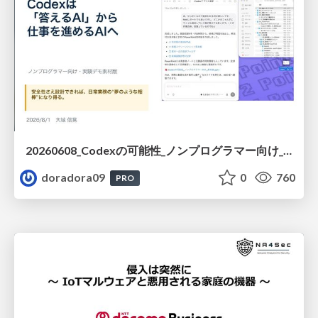
20260608_Codexの可能性_ノンプログラマー向け_大城追記
doradora09
0
760
PRO