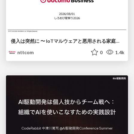
侵入は突然に 〜 IoTマルウェアと悪用される家庭の機器 ～ / When Intrusion Strikes: IoT Malware and the Abuse of Home Devices
nttcom
0
1.4k