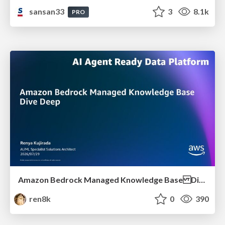
sansan33
3
8.1k
PRO
Amazon Bedrock Managed Knowledge Base Dive Deep
ren8k
0
390