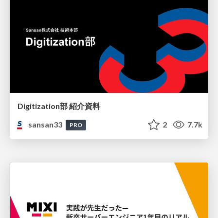
Digitization部 紹介資料
sansan33
2
7.7k
PRO