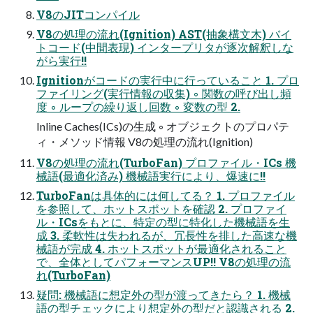
V8のJITコンパイル
V8の処理の流れ(Ignition) AST(抽象構文木) バイ
トコード(中間表現) インタープリタが逐次解釈しな
がら実行!!
Ignitionがコードの実行中に行っていること 1. プロ
ファイリング(実行情報の収集) ◦ 関数の呼び出し頻
度 ◦ ループの繰り返し回数 ◦ 変数の型 2.
Inline Caches(ICs)の生成 ◦ オブジェクトのプロパテ
ィ・メソッド情報 V8の処理の流れ(Ignition)
V8の処理の流れ(TurboFan) プロファイル・ICs 機
械語(最適化済み) 機械語実行により、爆速に!!
TurboFanは具体的には何してる？ 1. プロファイル
を参照して、ホットスポットを確認 2. プロファイ
ル・ICsをもとに、特定の型に特化した機械語を生
成 3. 柔軟性は失われるが、冗長性を排した高速な機
械語が完成 4. ホットスポットが最適化されること
で、全体としてパフォーマンスUP!! V8の処理の流
れ(TurboFan)
疑問: 機械語に想定外の型が渡ってきたら？ 1. 機械
語の型チェックにより想定外の型だと認識される 2.