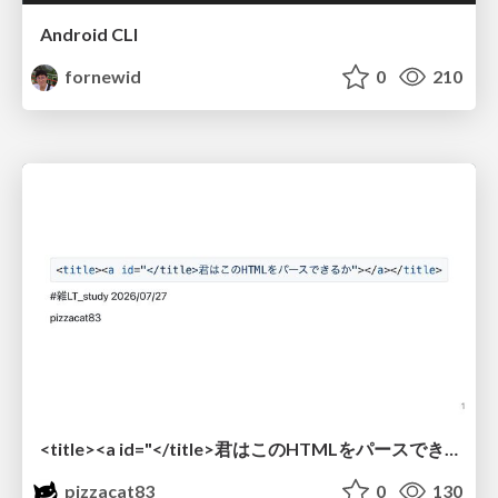
Android CLI
fornewid
0
210
<title><a id="</title>君はこのHTMLをパースできるか"></a></title> #雑LT_study
pizzacat83
0
130