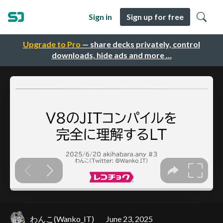
Sign in
Sign up for free
Upgrade to Pro
— share decks privately, control
downloads, hide ads and more …
わんこ(Wanko_IT)
June 23, 2025