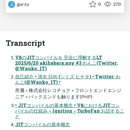
gurzu
0
270
Transcript
V8のJITコンパイルを 完全に理解するLT
2025/6/20 akihabara.any #3 わんこ(Twitter:
@Wanko_IT)
自己紹介 • 清水 日向 (シミズ ヒナタ) • Twitter: わ
んこ(@Wanko_IT) •
所属 ◦ 株式会社レコチョク ◦ フロントエンドエンジ
ニア ◦ バックエンドも触ります(PHP)
• JITコンパイルの基本概念 • V8におけるJITコン
パイルの仕組み ◦ Ignition ◦ TurboFan お話するこ
と
JITコンパイルの基本概念