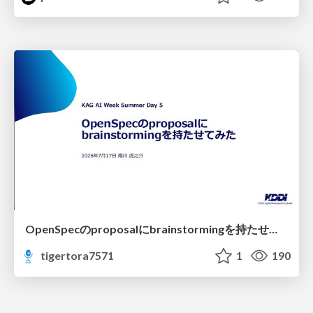
OpenSpecのproposalにbrainstormingを持たせてみた
tigertora7571
1
190