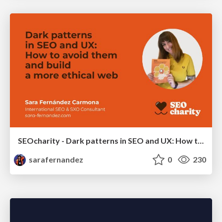
SEOcharity - Dark patterns in SEO and UX: How to avoid them and build a more ethical web
sarafernandez
0
230