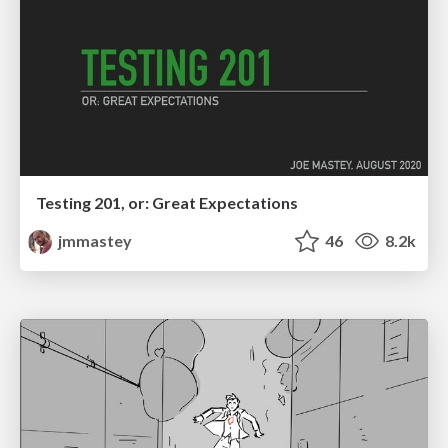
Testing 201, or: Great Expectations
jmmastey
46
8.2k