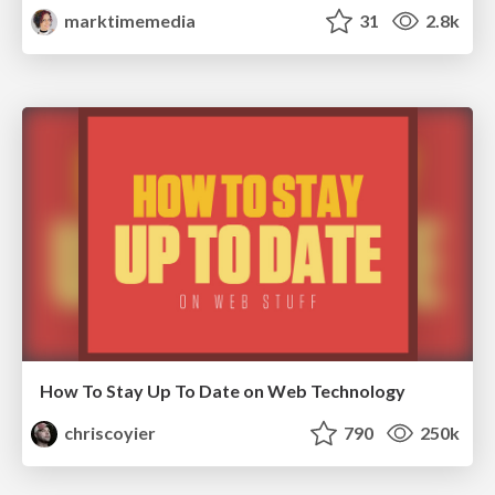
marktimemedia
31
2.8k
How To Stay Up To Date on Web Technology
chriscoyier
790
250k