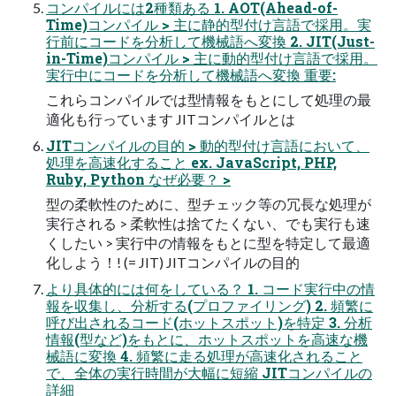
コンパイルには2種類ある 1. AOT(Ahead-of-
Time)コンパイル > 主に静的型付け言語で採用。実
行前にコードを分析して機械語へ変換 2. JIT(Just-
in-Time)コンパイル > 主に動的型付け言語で採用。
実行中にコードを分析して機械語へ変換 重要:
これらコンパイルでは型情報をもとにして処理の最
適化も行っています JITコンパイルとは
JITコンパイルの目的 > 動的型付け言語において、
処理を高速化すること ex. JavaScript, PHP,
Ruby, Python なぜ必要？ >
型の柔軟性のために、型チェック等の冗長な処理が
実行される > 柔軟性は捨てたくない、でも実行も速
くしたい > 実行中の情報をもとに型を特定して最適
化しよう！! (= JIT) JITコンパイルの目的
より具体的には何をしている？ 1. コード実行中の情
報を収集し、分析する(プロファイリング) 2. 頻繁に
呼び出されるコード(ホットスポット)を特定 3. 分析
情報(型など)をもとに、ホットスポットを高速な機
械語に変換 4. 頻繁に走る処理が高速化されること
で、全体の実行時間が大幅に短縮 JITコンパイルの
詳細