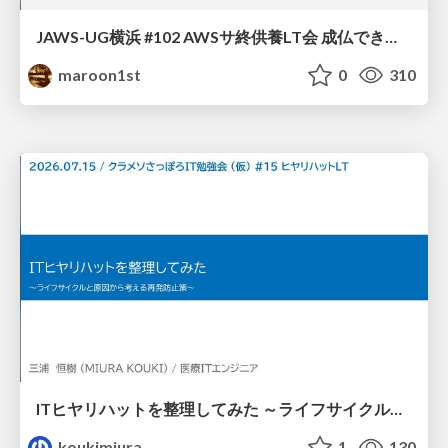
JAWS-UG横浜 #102 AWSサ終供養LT会 成仏できない AWS サービスたち 〜本日、三体供養します〜
maroon1st
0
310
ITヒヤリハットを整理してみた ～ライフサイクルと原因から考える再発防止策～
koukimiura
1
130