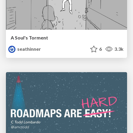
A Soul's Torment
seathinner
6
3.3k