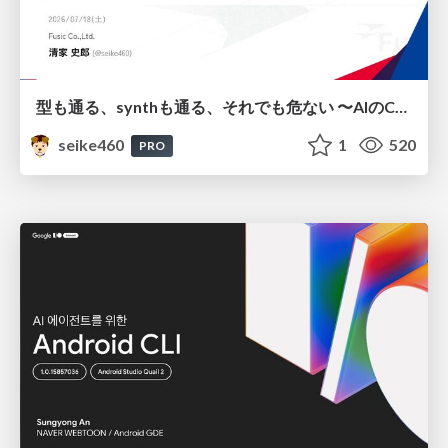
型も通る、synthも通る、それでも危ない 〜AIのCDKの権限とコストを機械で検証する〜 / It Passes Type Checks, It Passes Synth Checks, but It’s Still Risky — Automatically Verifying Permissions and Costs in AI’s CDK —
seike460
1
520
PRO