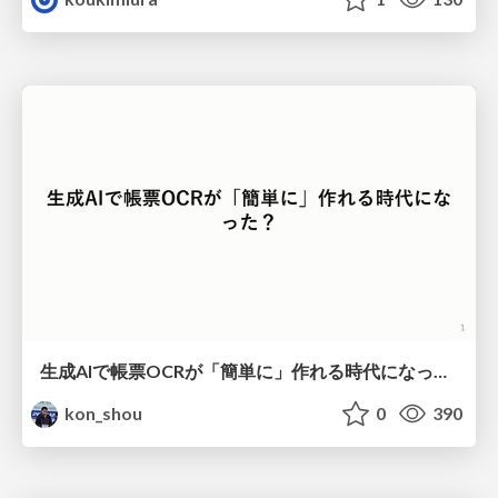
生成AIで帳票OCRが「簡単に」作れる時代になった？
kon_shou
0
390