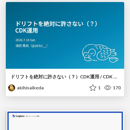
ドリフトを絶対に許さない（？）CDK運用 / CDK Ops with Zero Tolerance for Drifts (?)
akihisaikeda
1
170