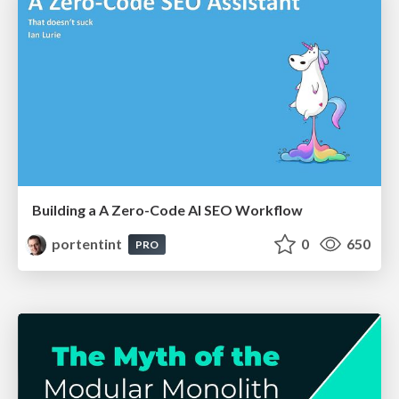
Building a A Zero-Code AI SEO Workflow
portentint
0
650
PRO