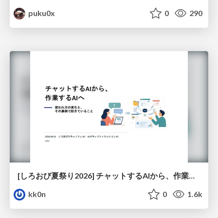
puku0x
0
290
[しろおび夏祭り2026] チャットするAIから、作業するAIへ - 使われ方の変化と、その裏側で起きていること
kk0n
0
1.6k