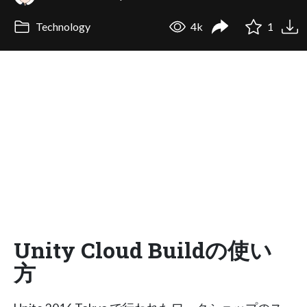
Technology
4k
1
Unity Cloud Buildの使い
方