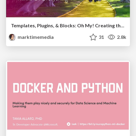
Templates, Plugins, & Blocks: Oh My! Creating the theme that thinks of everything
marktimemedia
31
2.8k