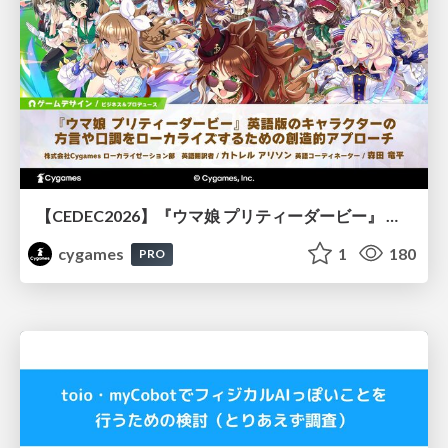
【CEDEC2026】『ウマ娘 プリティーダービー』 英語版のキャラクターの方言や口調をローカライズするための創造的アプローチ
cygames
1
180
PRO