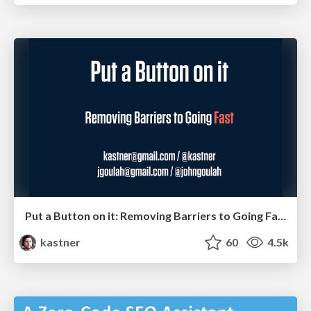
Put a Button on it: Removing Barriers to Going Fast.
kastner
60
4.5k