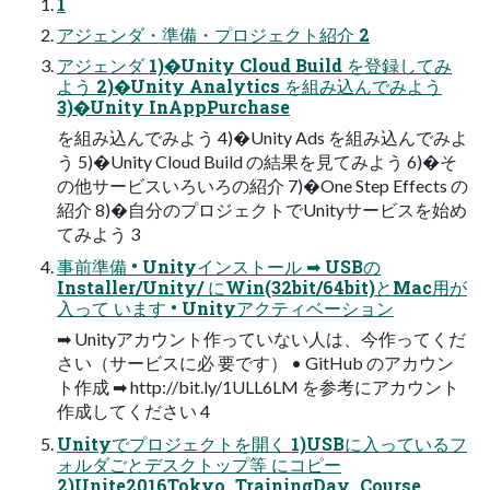
1
アジェンダ・準備・プロジェクト紹介 2
アジェンダ 1)�Unity Cloud Build を登録してみ
よう 2)�Unity Analytics を組み込んでみよう
3)�Unity InAppPurchase
を組み込んでみよう 4)�Unity Ads を組み込んでみよ
う 5)�Unity Cloud Build の結果を見てみよう 6)�そ
の他サービスいろいろの紹介 7)�One Step Effects の
紹介 8)�自分のプロジェクトでUnityサービスを始め
てみよう 3
事前準備 • Unityインストール ➡ USBの
Installer/Unity/ にWin(32bit/64bit)とMac用が
入って います • Unityアクティベーション
➡ Unityアカウント作っていない人は、今作ってくだ
さい（サービスに必 要です） • GitHub のアカウン
ト作成 ➡ http://bit.ly/1ULL6LM を参考にアカウント
作成してください 4
Unityでプロジェクトを開く 1)USBに入っているフ
ォルダごとデスクトップ等 にコピー
2)Unite2016Tokyo_TrainingDay_Course