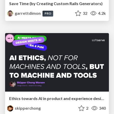
Save Time (by Creating Custom Rails Generators)
garrettdimon
32
4.2k
PRO
Ethics towards AI in product and experience design
skipperchong
2
340