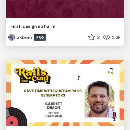
First, design no harm
axbom
2
1.2k
PRO