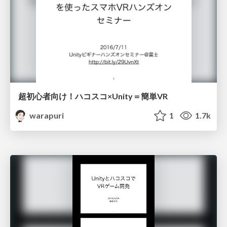
超初心者向け！ハコスコ×Unity＝簡単VR
warapuri
1
1.7k