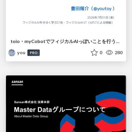
toio・myCobotでフィジカルAIっぽいことを行うための検討（とりあえず調査） / フィジカルAI LT（IoTLTによる開催）
you
0
280
PRO