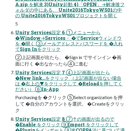
A.zip を解凍 3)Unity起動 4)「OPEN」→解凍後フ
ォルダの中にある、 Unite2016TokyoWS01の中
の Unite2016TokyoWS01プロジェクトを開く
5
Unity Services設定 6 ①メニューから
�Window→Services・ �でServiceウィンドウ
を �開く ③メールアドレスとパスワードを �入れ
てSign Inをクリック
②上記画面が出たら、 �Sign in でサインイン �画
面に行く �出なかったら④に進む
Unity Services設定 7 ④上記画面が出たら
�New link…をクリック （上記画面が出ない場合
は �右上の▼をクリックして �Reloadを押してく
ださい） ⑥In-App
Purchasingを �クリック ⑤Select organization を押
して �自分のアカウントを選択。 �Createをクリッ
ク
Unity Services設定 8 ⑦↑の画面が出るので
�Enable をクリック ⑨Import をクリックして
�Pluginをインポート ⑧米COPPA法に基づいて適