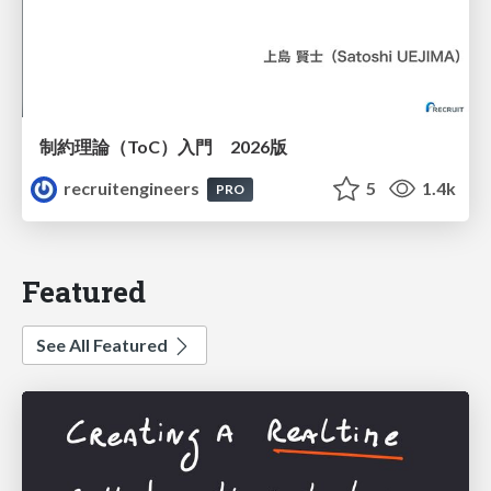
制約理論（ToC）入門 2026版
recruitengineers
5
1.4k
PRO
Featured
See All Featured