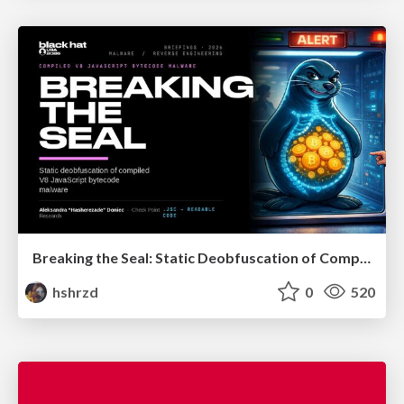
Breaking the Seal: Static Deobfuscation of Compiled V8 JavaScript Bytecode Malware
hshrzd
0
520