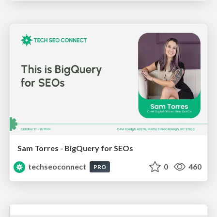
Sam Torres - BigQuery for SEOs
techseoconnect
0
460
PRO