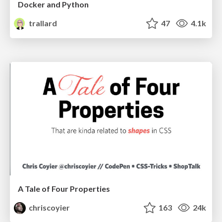
Docker and Python
trallard
47
4.1k
A Tale of Four Properties
chriscoyier
163
24k