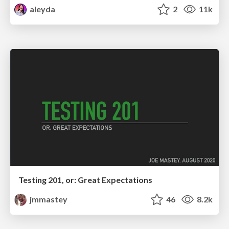
aleyda
2
11k
Testing 201, or: Great Expectations
jmmastey
46
8.2k