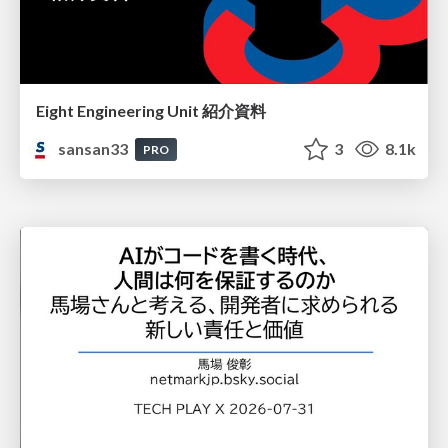
Eight Engineering Unit 紹介資料
sansan33
3
8.1k
PRO