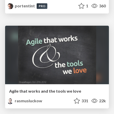
portentint
1
360
PRO
Agile that works and the tools we love
rasmusluckow
331
22k