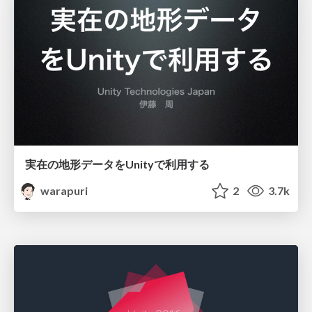
実在の地形データをUnityで利用する
warapuri
2
3.7k