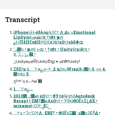
Transcript
iPhoneͻͱͭͰσδλϧώϡʔϚϯ Λ࣮ݱ͢Δʂ ʮEmotional
LipSyncʯͷώϛπ ͓ͳ͔ιϑτ ҏ౻ɹप
ڠྗɿגࣜձࣾέΠζσβΠϯϥϘʢεʔύʔεΩϟϯελδΦʣ
डୗ։ൃۀ຿ •
ݩUnityͷதͷਓ(UnityԾ໘) • ܙൺणUnity෦
ΞδΣϯμ 1. ࠳ંͷྺ࢙ 2. ࠷ڧπʔϧʮWrap3ʯ঺հ 3. ࣮ફฤ 4.
௅ઓฤ 5.
ӡ༻ฤ 6. ࠓޙͷ՝୊
2013೥ ۀ຿ͦͬͪͷ͚ͰεΩϟϯ • ϑΥτάϥϝτϦ(Autodesk
Recap) Ͱ͍ΖΜͳ΋ͷΛεΩϟϯ • ϓϥϞɺϑΟΪϡΞɺ͵͍͙ΔΈ •
mixamoͰϘʔϯೖΕಈ͔͢
࠳ંʂ • ؆୯ʹϘʔϯΛೖΕΒΕͳ͍ • ϑΟΪϡΞ͸ݩʑ֨޷͍͍ϙʔζΛ͚͍ͭͯΔ •