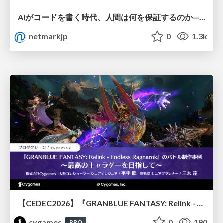
AIがコードを書く時代、人間は何を保証するのか———馬場さんと考える、開発者に求められる新しい責任と価値 - TECH PLAY
netmarkjp
0
1.3k
【CEDEC2026】『GRANBLUE FANTASY: Relink - Endless Ragnarok』のバトル制作事例 ～最高のキャラゲーを目指して～
cygames
0
190
PRO