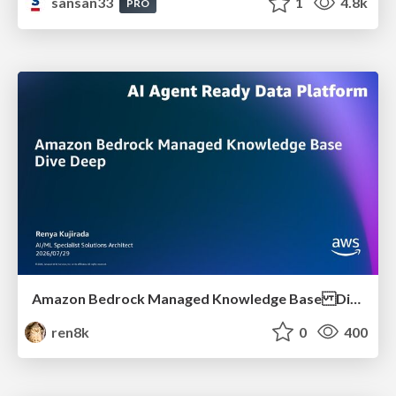
sansan33
1
4.8k
PRO
Amazon Bedrock Managed Knowledge Base Dive Deep
ren8k
0
400