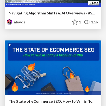
Navigating Algorithm Shifts & AI Overviews - #SMXNext
aleyda
1
1.5k
The State of eCommerce SEO: How to Win in Today's Products SERPs - #SEOweek