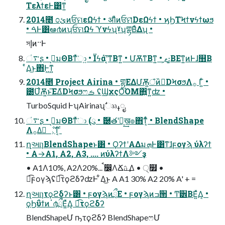
TελϯεͰ͸ͳ͍
2014೥ ೦ئͷਓମεΩϟϯ • ॳΊͯͷਓମ̏DεΩϟϯ • ϗϦΤϞϯνϟϯωϧ
• ࠓͰ͸ఆ൪ͷʮਓମΩϟ ϓνϟʯˠʮགྷΒͤΔʯ •
সإͷ··Ͱ
࠳ંʂ • إ͕มΘΒͳͯ͘ා͍ • Ϊϟάʹ͔͠ͳΒͳ͍ • ՄѪ͘ͳΒͳ͍ • ޱ͕։͚ΒΕͳ͍ͷͰɺ஻Β
ͤΔ͜ͱ΋Ͱ͖ͳ͍
2014೥ Project Airina • གྷΕΔՄѪ͍ঁͷࢠ̏DϞσϧΛ࡞ Γ͍ͨ •
౰࣌ՄѪ͍ͱ͞ΕΔ̏DϞσϧෆࡏ ʢϢχςΟͪΌΜ΋͍ͳ͍ʣ •
TurboSquid ͰʮAirinaʯࣗෲߪೖ
࠳ંʂ • إ͕มΘΒͳͯ͘ා (ུ • ޮ཰తʹಈ͔͢ख๏΋ͳ͔ͬͨ • BlendShape
Λ࡞Δٕೳ͕ͳ͔ͬ ͨ
ղઆɿBlendShapeͱ͸ • ϘʔϯʹΑΔมܗͰ͸ͳ͘ɺϝογϡ ύλʔϯ
• A→A1, A2, A3, .... ͷύλʔϯΛ༻ҙ
• A1Λ10%, A2Λ20%... ࠩ෼ΛՃࢉ͢ Δ • ੍໿ •
ಉ͡ϝογϡʢಉ͡τϙϩδʔʣͰ ͋Δ͜ͱ A A1 30% A2 20% A' + =
ղઆɿτϙϩδʔͱ͸ • ϝογϡͷྲྀΕ • ϝογϡͷߏ੒ • Ͳ͏۠੾ΒΕ͍ͯΔ͔ •
ϙϦΰϯͷॱ൪͕ྲྀΕ͍ͯΔ͔ ಉ͡τϙϩδʔ
BlendShapeՄ ҧ͏τϙϩδʔ BlendShapeෆՄ