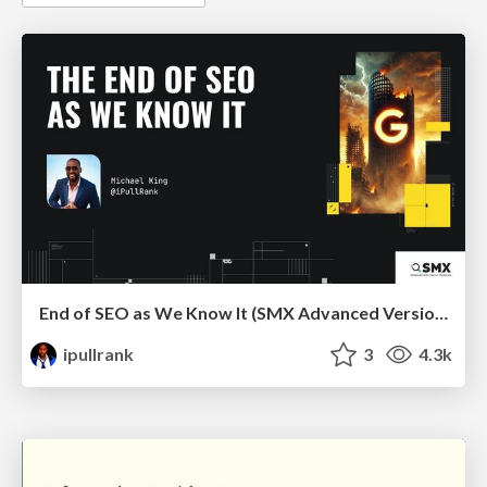
End of SEO as We Know It (SMX Advanced Version)
ipullrank
3
4.3k