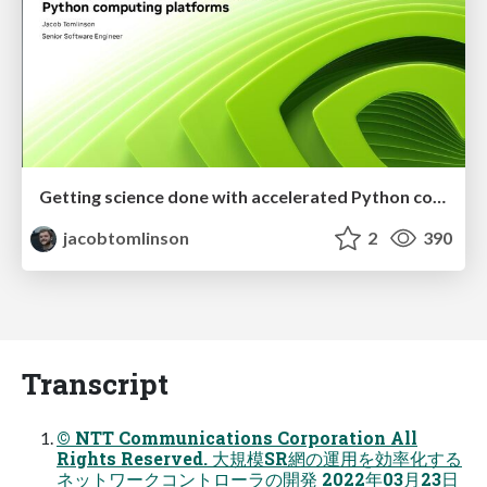
Getting science done with accelerated Python computing platforms
jacobtomlinson
2
390
Transcript
© NTT Communications Corporation All
Rights Reserved. ⼤規模SR網の運⽤を効率化する
ネットワークコントローラの開発 2022年03⽉23⽇