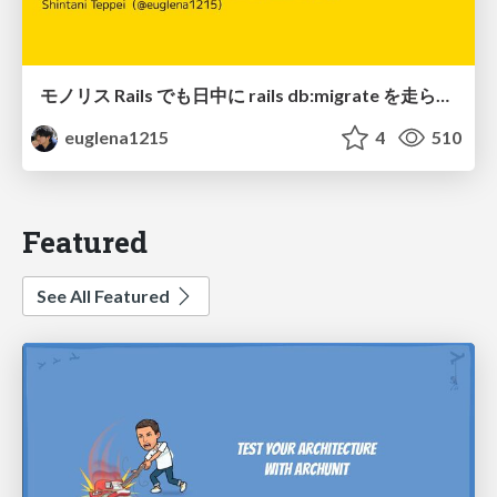
モノリス Rails でも日中に rails db:migrate を走らせたい！ / Daytime rails db:migrate on Monolithic Rails!
euglena1215
4
510
Featured
See All Featured