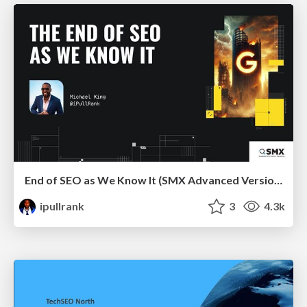
End of SEO as We Know It (SMX Advanced Version)
ipullrank
3
4.3k