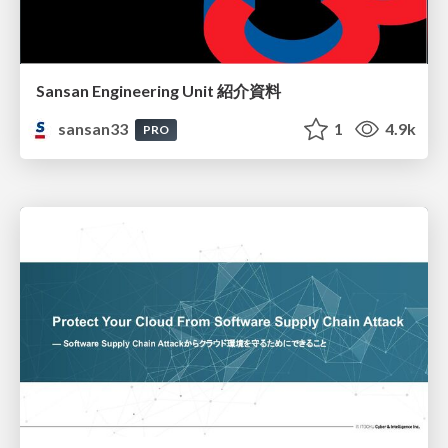
Sansan Engineering Unit 紹介資料
sansan33
1
4.9k
PRO