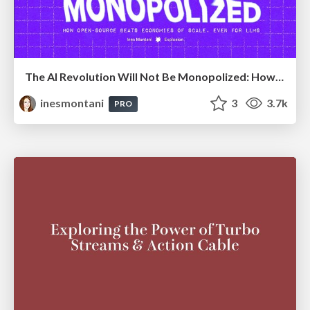
The AI Revolution Will Not Be Monopolized: How open-source beats economies of scale, even for LLMs
inesmontani
3
3.7k
PRO