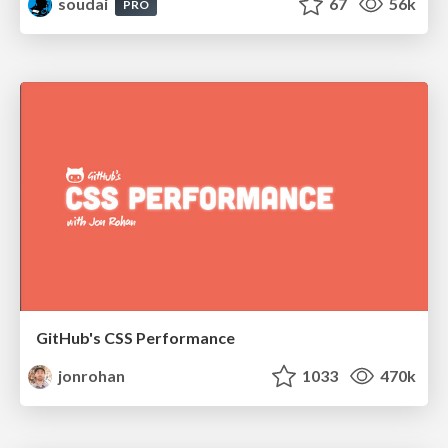
soudai
67
56k
PRO
GitHub's CSS Performance
jonrohan
1033
470k