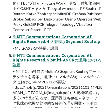
化とTEデプロイ • Future Work ◦ 更なる付加価値向
上やOSS化 • まとめ Telegraf w/ module PE Routers P
Routers Kafka ZooKeeper InfluxDB Grafana Publisher
Broker Subscriber Data Shaper User & Operator Web
Proxy GoBGP PCE Telegraf Topology Visualizer
Controller Stateful PCE
© NTT Communications Corporation All
Rights Reserved. 4 ⼤規模なSegment Routing
- Multi-AS SRの特⻑と課題
© NTT Communications Corporation All
Rights Reserved. 5 Multi-AS SRの運⽤における
課題
• NTT Com独⾃のMulti-AS Segment Routingアーキ
テクチャを考案、運⽤中 ◦ マルチASかつマルチベン
ダにおけるSR-MPLS TEの実現:
https://mpls.jp/2021/presentations/20211101_MPLSJ
APAN_NTTCOM_tajima_pub.pdf • ⼤規模SR網には
多くの特⻑があるが、運⽤課題も存在 ◦ ネットワー
ク状態の把握や効率的な経路管理が困難 ▪ トポロ