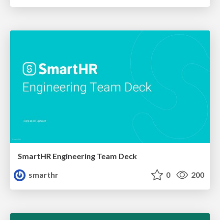
SmartHR Engineering Team Deck
smarthr
0
200