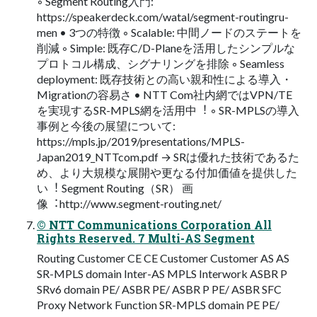
◦ Segment Routing⼊⾨:
https://speakerdeck.com/watal/segment-routingru-
men • 3つの特徴 ◦ Scalable: 中間ノードのステートを
削減 ◦ Simple: 既存C/D-Planeを活⽤したシンプルな
プロトコル構成、シグナリングを排除 ◦ Seamless
deployment: 既存技術との⾼い親和性による導⼊・
Migrationの容易さ • NTT Com社内網ではVPN/TE
を実現するSR-MPLS網を活⽤中︕ ◦ SR-MPLSの導⼊
事例と今後の展望について:
https://mpls.jp/2019/presentations/MPLS-
Japan2019_NTTcom.pdf → SRは優れた技術であるた
め、より⼤規模な展開や更なる付加価値を提供した
い︕ Segment Routing（SR） 画
像︓http://www.segment-routing.net/
© NTT Communications Corporation All
Rights Reserved. 7 Multi-AS Segment
Routing Customer CE CE Customer Customer AS AS
SR-MPLS domain Inter-AS MPLS Interwork ASBR P
SRv6 domain PE/ ASBR PE/ ASBR P PE/ ASBR SFC
Proxy Network Function SR-MPLS domain PE PE/