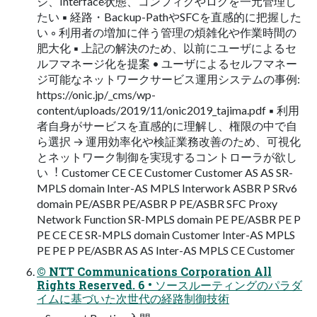
ジ、Interface状態、コンフィグやログを⼀元管理し
たい ▪ 経路・Backup-PathやSFCを直感的に把握した
い ◦ 利⽤者の増加に伴う管理の煩雑化や作業時間の
肥⼤化 ▪ 上記の解決のため、以前にユーザによるセ
ルフマネージ化を提案 • ユーザによるセルフマネー
ジ可能なネットワークサービス運⽤システムの事例:
https://onic.jp/_cms/wp-
content/uploads/2019/11/onic2019_tajima.pdf ▪ 利⽤
者⾃⾝がサービスを直感的に理解し、権限の中で⾃
ら選択 → 運⽤効率化や検証業務改善のため、可視化
とネットワーク制御を実現するコントローラが欲し
い︕ Customer CE CE Customer Customer AS AS SR-
MPLS domain Inter-AS MPLS Interwork ASBR P SRv6
domain PE/ASBR PE/ASBR P PE/ASBR SFC Proxy
Network Function SR-MPLS domain PE PE/ASBR PE P
PE CE CE SR-MPLS domain Customer Inter-AS MPLS
PE PE P PE/ASBR AS AS Inter-AS MPLS CE Customer
© NTT Communications Corporation All
Rights Reserved. 6 • ソースルーティングのパラダ
イムに基づいた次世代の経路制御技術