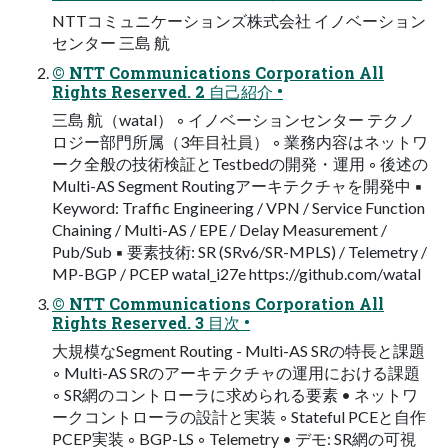
NTTコミュニケーションズ株式会社 イノベーション
センター 三島 航
© NTT Communications Corporation All
Rights Reserved. 2 ⾃⼰紹介 •
三島 航（watal） ◦ イノベーションセンター テクノ
ロジー部⾨所属（3年⽬社員） ◦ 業務内容はネットワ
ーク全般の技術検証とTestbedの開発・運⽤ ◦ 後述の
Multi-AS Segment Routingアーキテクチャを開発中 ▪
Keyword: Traffic Engineering / VPN / Service Function
Chaining / Multi-AS / EPE / Delay Measurement /
Pub/Sub ▪ 要素技術: SR (SRv6/SR-MPLS) / Telemetry /
MP-BGP / PCEP watal_i27e https://github.com/watal
© NTT Communications Corporation All
Rights Reserved. 3 ⽬次 •
⼤規模なSegment Routing - Multi-AS SRの特⻑と課題
◦ Multi-AS SRのアーキテクチャの運⽤における課題
◦ SR網のコントローラに求められる要素 • ネットワ
ークコントローラの設計と実装 ◦ Stateful PCEと⾃作
PCEP実装 ◦ BGP-LS ◦ Telemetry • デモ: SR網の可視