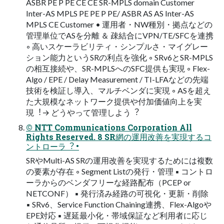
ASBR PE P PE CE CE SR-MPLS domain Customer
Inter-AS MPLS PE PE P PE/ ASBR AS AS Inter-AS
MPLS CE Customer • 運⽤者・NW種別・拠点などの
管理単位でASを分離 ＆ 疎結合にVPN/TE/SFCを連携
◦ ⾼いスケーラビリティ・シンプルさ・マイグレー
ション能⼒というSRの利点を強化 ◦ SRv6とSR-MPLS
の相互接続や、SR-MPLSへのSFC提供も実現 ◦ Flex-
Algo / EPE / Delay Measurement / TI-LFAなどの先端
技術を検証し導⼊、マルチベンダに実現 ◦ ASを超え
た⼤規模なネットワーク提供や付加価値向上を実
現︕→ どうやって管理しよう︖
© NTT Communications Corporation All
Rights Reserved. 8 SR網の運⽤改善を実現するコ
ントローラ︖ •
SRやMulti-AS SRの運⽤改善を実現するためには複数
の要素が存在 ◦ Segment Listの発⾏・管理 ▪ コントロ
ーラからのベンダフリーな経路配布（PCEP or
NETCONF） ▪ 発⾏済み経路の可視化・更新・削除
▪ SRv6、Service Function Chaining連携、Flex-Algoや
EPE対応 ▪ 遅延最⼩化・帯域保証など利⽤者に応じ