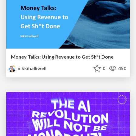
Money Talks: Using Revenue to Get Sh*t Done
nikkihalliwell
0
450