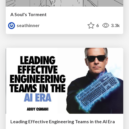
A Soul's Torment
seathinner
6
3.3k
Leading Effective Engineering Teams in the AI Era