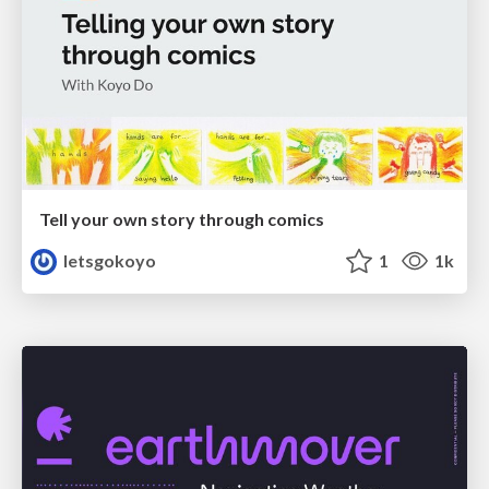
Tell your own story through comics
letsgokoyo
1
1k