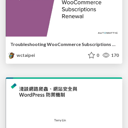
Troubleshooting WooCommerce Subscriptions Renewal_Siew Kam Onn / 蕭錦安
wctaipei
0
170