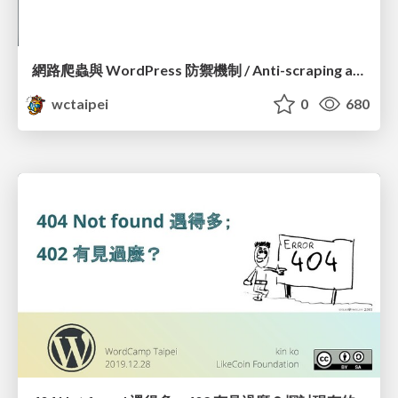
網路爬蟲與 WordPress 防禦機制 / Anti-scraping and WordPress Security Defence_Terry Lin
wctaipei
0
680