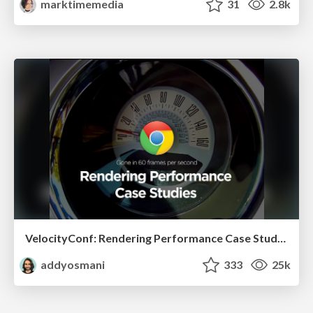
marktimemedia
31
2.8k
VelocityConf: Rendering Performance Case Studies
addyosmani
333
25k