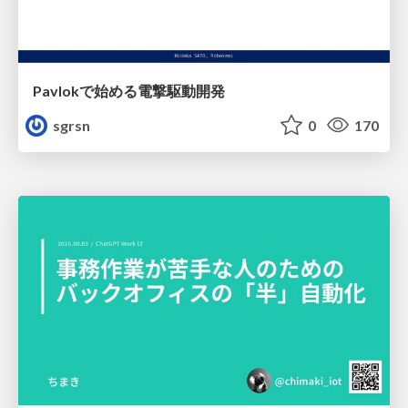
Pavlokで始める電撃駆動開発
sgrsn
0
170