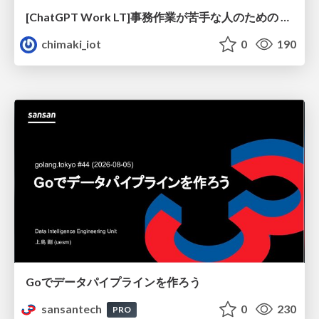
[ChatGPT Work LT]事務作業が苦手な人のための バックオフィスの「半」自動化
chimaki_iot
0
190
Goでデータパイプラインを作ろう
sansantech
0
230
PRO