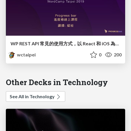
WP REST API 常見的使用方式，以 React 和 iOS 為例 / Create React iOS App with WordPress REST API_縱裕 / Travis Chang
wctaipei
0
200
Other Decks in Technology
See All in Technology