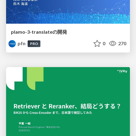
plamo-3-translateの開発
pfn
0
270
PRO