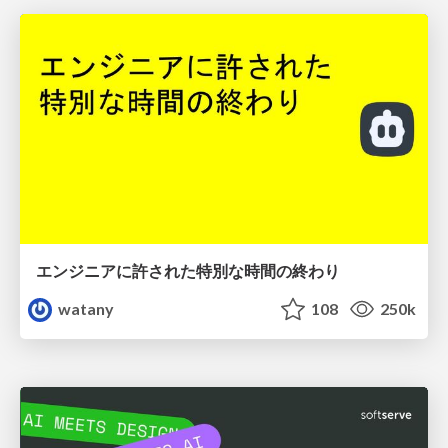
エンジニアに許された特別な時間の終わり
watany
108
250k