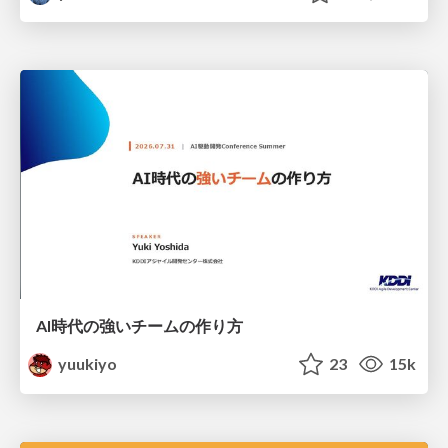
AI時代の強いチームの作り方
yuukiyo
23
15k