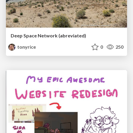
Deep Space Network (abreviated)
tonyrice
0
250