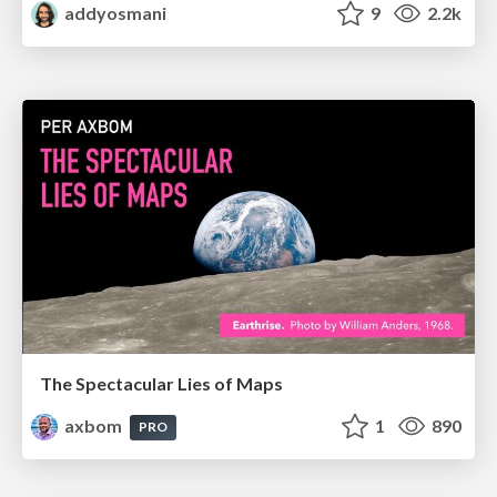
addyosmani
9
2.2k
The Spectacular Lies of Maps
axbom
1
890
PRO