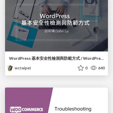
WordPress 基本安全性檢測與防範方式 / WordPress Security Check and How to Prevent Them_呂明璋 / John Lu
wctaipei
0
640