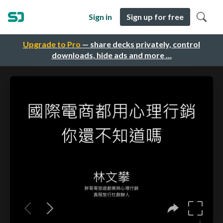
Sign in
Sign up for free
Upgrade to Pro
— share decks privately, control
downloads, hide ads and more …