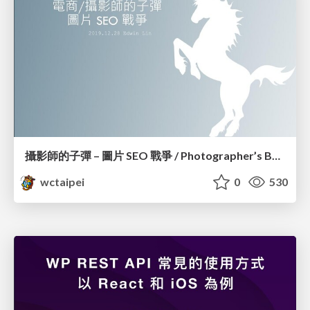
攝影師的子彈 – 圖片 SEO 戰爭 / Photographer’s Bullet – Image SEO War_Edwin Lin
wctaipei
0
530