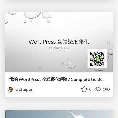
我的 WordPress 全端優化經驗 / Complete Guide of Optimizing WordPress_蕭宗仁 / Josh Hsiao
wctaipei
0
190