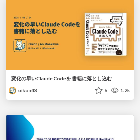
変化の早いClaude Codeを 書籍に落とし込む
oikon48
6
1.2k