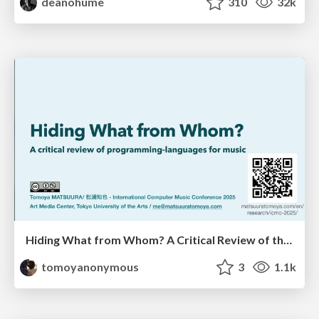
deanohume
310
32k
Hiding What from Whom? A Critical Review of the History of Programming languages for Music
tomoyanonymous
3
1.1k