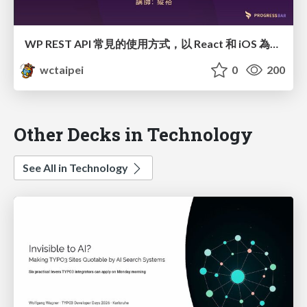
WP REST API 常見的使用方式，以 React 和 iOS 為例 / Create React iOS App with WordPress REST API_縱裕 / Travis Chang
wctaipei
0
200
Other Decks in Technology
See All in Technology