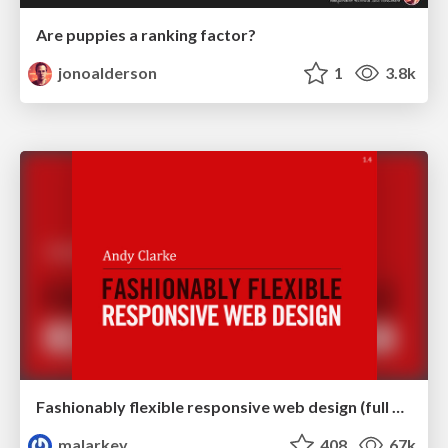
Are puppies a ranking factor?
jonoalderson
1
3.8k
Fashionably flexible responsive web design (full day workshop)
malarkey
408
67k