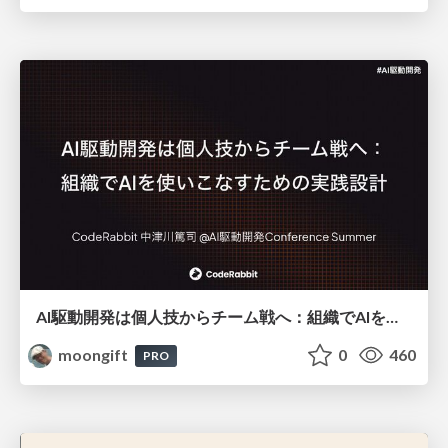
AI駆動開発は個人技からチーム戦へ：組織でAIを使いこなすための実践設計
moongift
0
460
PRO