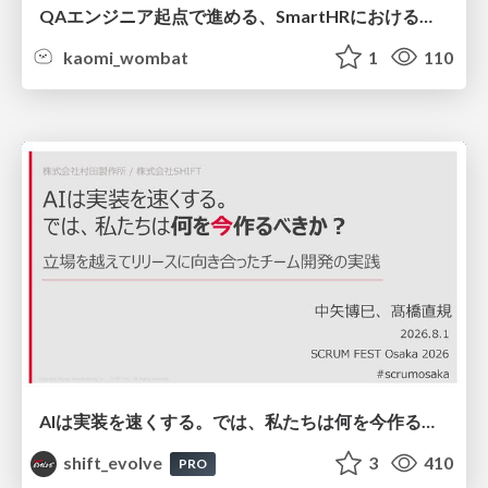
QAエンジニア起点で進める、SmartHRにおける信頼性向上について
kaomi_wombat
1
110
AIは実装を速くする。では、私たちは何を今作るべきか？－立場を越えてリリースに向き合ったチーム開発の実践 / 20260801 Hiromi Nakaya and Naoki Takahashi
shift_evolve
3
410
PRO