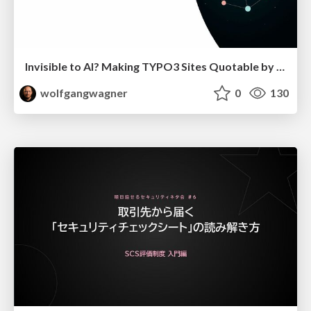
Invisible to AI? Making TYPO3 Sites Quotable by AI Search Systems
wolfgangwagner
0
130