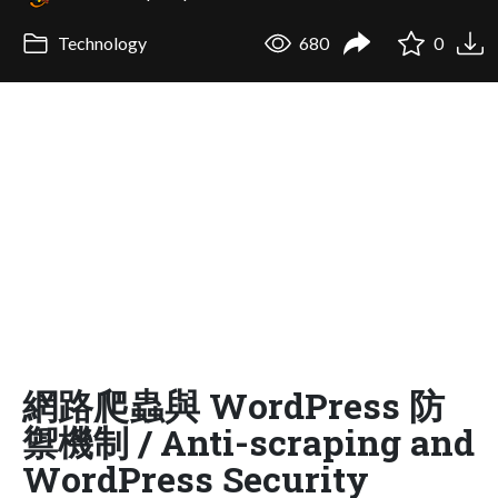
Technology
680
0
網路爬蟲與 WordPress 防
禦機制 / Anti-scraping and
WordPress Security