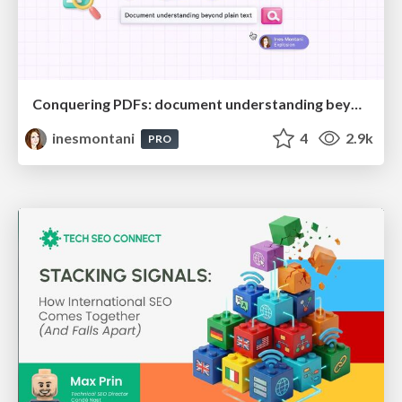
Conquering PDFs: document understanding beyond plain text
inesmontani
4
2.9k
PRO