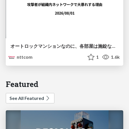
オートロックマンションなのに、各部屋は施錠なし！？ 攻撃者が組織内ネットワークで大暴れする理由 / The Front Door Is Locked, but the Rooms Are Wide Open: Why Attackers Move Freely Inside Enterprise Networks
nttcom
1
1.6k
Featured
See All Featured