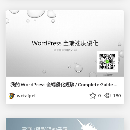
我的 WordPress 全端優化經驗 / Complete Guide of Optimizing WordPress_蕭宗仁 / Josh Hsiao
wctaipei
0
190