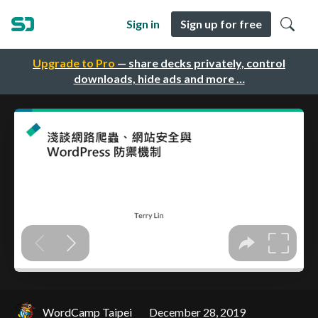
Sign in
Sign up for free
Upgrade to Pro
— share decks privately, control
downloads, hide ads and more …
WordCamp Taipei
December 28, 2019