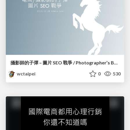
攝影師的子彈 – 圖片 SEO 戰爭 / Photographer’s Bullet – Image SEO War_Edwin Lin
wctaipei
0
530