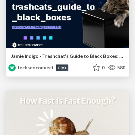
Jamie Indigo - Trashchat’s Guide to Black Boxes: Technical SEO Tactics for LLMs
techseoconnect
0
580
PRO