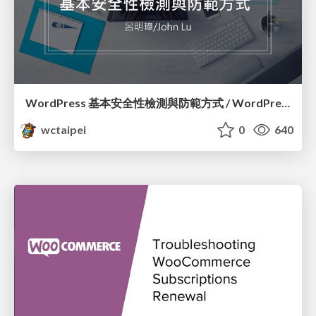
WordPress 基本安全性檢測與防範方式 / WordPress Security Check and How to Prevent Them_呂明璋 / John Lu
wctaipei
0
640