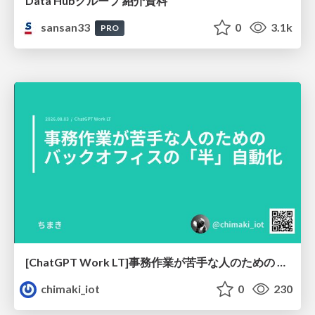
Data Hubグループ 紹介資料
sansan33
0
3.1k
PRO
[ChatGPT Work LT]事務作業が苦手な人のための バックオフィスの「半」自動化
chimaki_iot
0
230