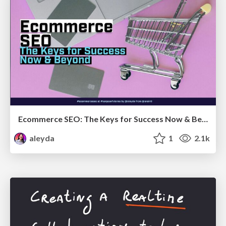
Ecommerce SEO: The Keys for Success Now & Beyond - #SERPConf2024
aleyda
1
2.1k