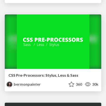
CSS Pre-Processors: Stylus, Less & Sass
bermonpainter
360
30k