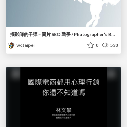
攝影師的子彈 – 圖片 SEO 戰爭 / Photographer’s Bullet – Image SEO War_Edwin Lin
wctaipei
0
530