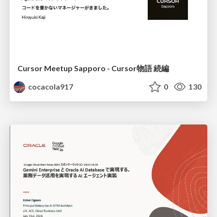
Cursor Meetup Sapporo - Cursor物語 続編
cocacola917
0
130