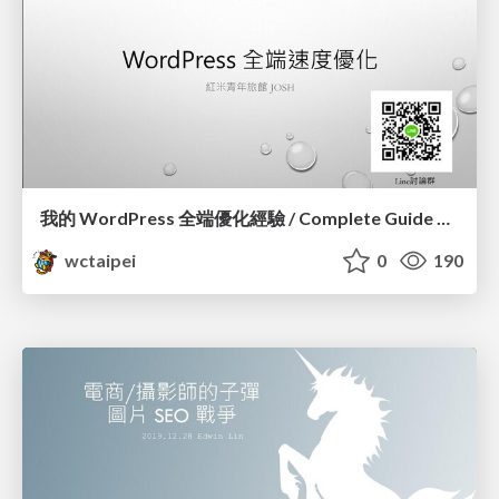
我的 WordPress 全端優化經驗 / Complete Guide of Optimizing WordPress_蕭宗仁 / Josh Hsiao
wctaipei
0
190