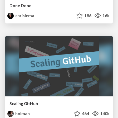
Done Done
chrislema
186
16k
Scaling GitHub
holman
464
140k