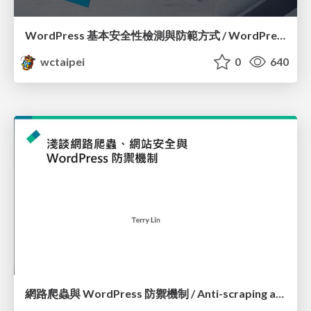
WordPress 基本安全性檢測與防範方式 / WordPress Security Check and How to Prevent Them_呂明璋 / John Lu
wctaipei
0
640
網路爬蟲與 WordPress 防禦機制 / Anti-scraping and WordPress Security Defence_Terry Lin