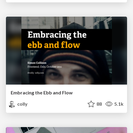
Embracing the Ebb and Flow
colly
88
5.1k