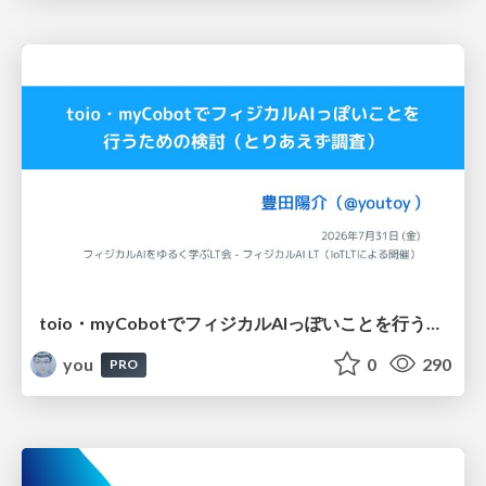
toio・myCobotでフィジカルAIっぽいことを行うための検討（とりあえず調査） / フィジカルAI LT（IoTLTによる開催）
you
0
290
PRO