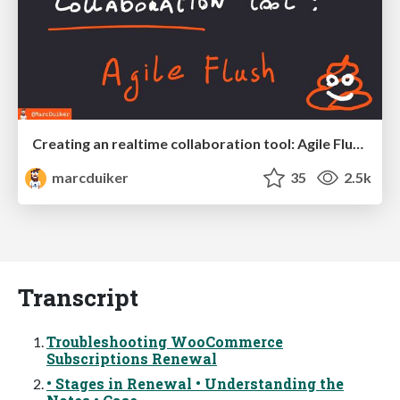
Creating an realtime collaboration tool: Agile Flush - .NET Oxford
marcduiker
35
2.5k
Transcript
Troubleshooting WooCommerce
Subscriptions Renewal
• Stages in Renewal • Understanding the