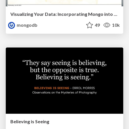
Visualizing Your Data: Incorporating Mongo into Loggly Infrastructure
mongodb
49
10k
Believing is Seeing