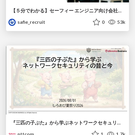
【５分でわかる】セーフィー エンジニア向け会社紹介
safie_recruit
0
53k
『三匹の子ぶた』から学ぶネットワークセキュリティの昔と今 / Network Security: Then and Now Through the Lens of The Three Little Pigs
nttcom
1
1.7k