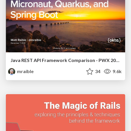
Java REST API Framework Comparison - PWX 2021
mraible
34
9.6k