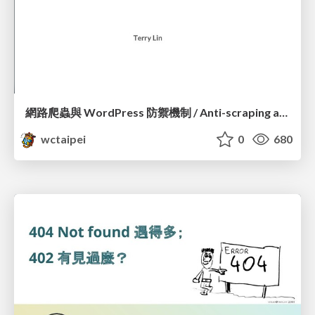
網路爬蟲與 WordPress 防禦機制 / Anti-scraping and WordPress Security Defence_Terry Lin
wctaipei
0
680