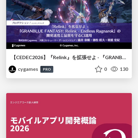
【CEDEC2026】『Relink』を拡張せよ - 『GRANBLUE FANTASY: Relink - Endless Ragnarok』の開発速度と品質を守るCI運用
cygames
0
130
PRO