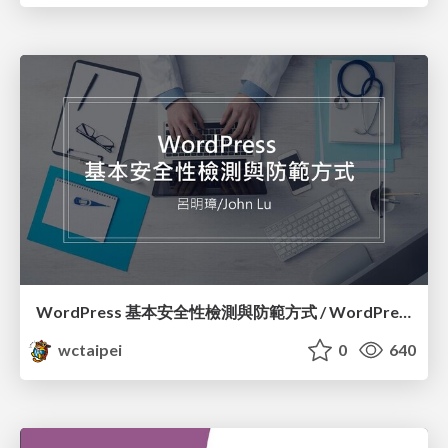
WordPress 基本安全性檢測與防範方式 / WordPress Security Check and How to Prevent Them_呂明璋 / John Lu
wctaipei
0
640