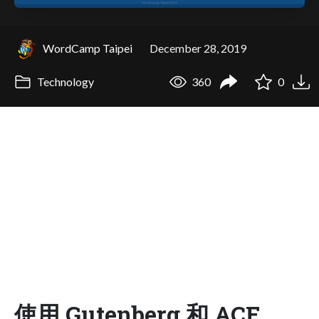
WordCamp Taipei
December 28, 2019
Technology
360
0
使用 Gutenberg 和 ACF