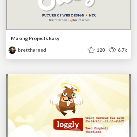
Making Projects Easy
brettharned
120
6.7k