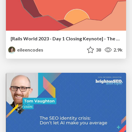
[Rails World 2023 - Day 1 Closing Keynote] - The Magic of Rails
eileencodes
38
2.9k