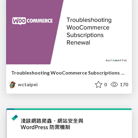
Troubleshooting WooCommerce Subscriptions Renewal_Siew Kam Onn / 蕭錦安
wctaipei
0
170