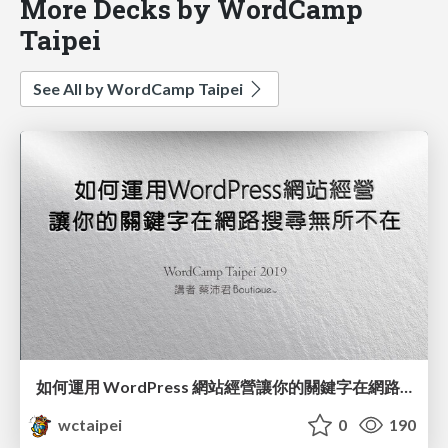
More Decks by WordCamp
Taipei
See All by WordCamp Taipei
如何運用 WordPress 網站經營讓你的關鍵字在網路搜尋無所不在 / Utilizing Keywords to Improving WordPress SEO_蔡沛君 / PG Tsai
wctaipei
0
190