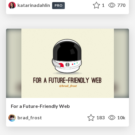
katarinadahlin
1
770
PRO
For a Future-Friendly Web
brad_frost
183
10k