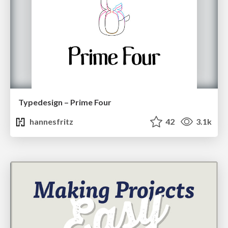
Typedesign – Prime Four
hannesfritz
42
3.1k