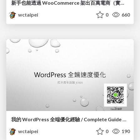
新手也能透過 WooCommerce 架出百萬電商（實際案例分享）/ Real World Building WooCommerce Site for Beginners_廖震宇 / Andy Liao
wctaipei
0
660
我的 WordPress 全端優化經驗 / Complete Guide of Optimizing WordPress_蕭宗仁 / Josh Hsiao
wctaipei
0
190