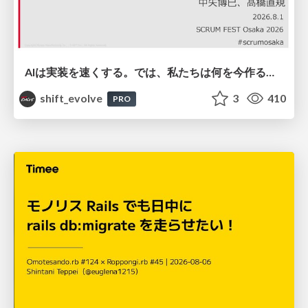
AIは実装を速くする。では、私たちは何を今作るべきか？－立場を越えてリリースに向き合ったチーム開発の実践 / 20260801 Hiromi Nakaya and Naoki Takahashi
shift_evolve
3
410
PRO