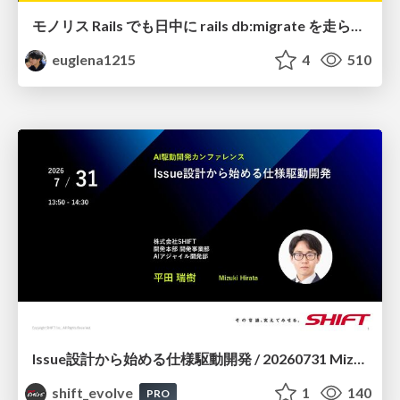
モノリス Rails でも日中に rails db:migrate を走らせたい！ / Daytime rails db:migrate on Monolithic Rails!
euglena1215
4
510
Issue設計から始める仕様駆動開発 / 20260731 Mizuki Hirata
shift_evolve
1
140
PRO