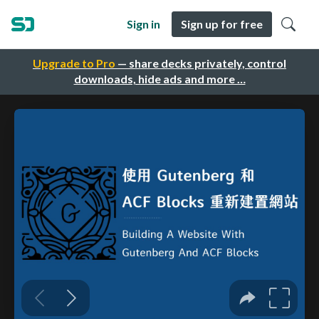
Sign in
Sign up for free
Upgrade to Pro
— share decks privately, control
downloads, hide ads and more …