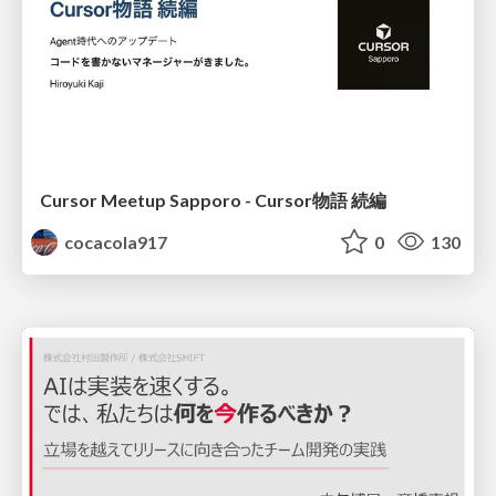
Cursor Meetup Sapporo - Cursor物語 続編
cocacola917
0
130