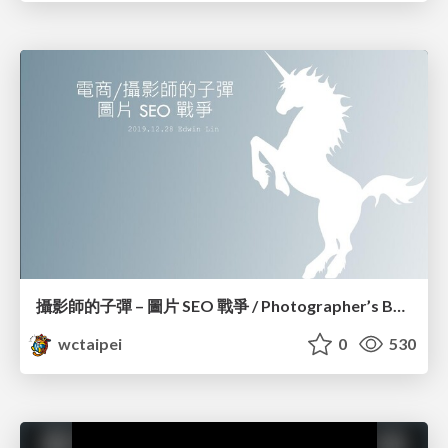
攝影師的子彈 – 圖片 SEO 戰爭 / Photographer’s Bullet – Image SEO War_Edwin Lin
wctaipei
0
530