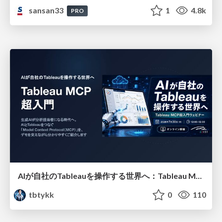
sansan33
1
4.8k
PRO
AIが自社のTableauを操作する世界へ：Tableau MCP超入門
tbtykk
0
110