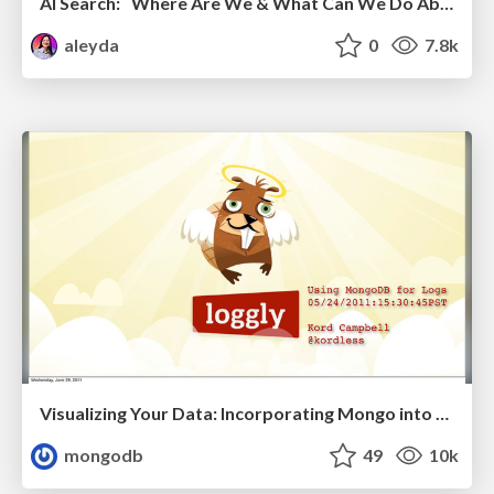
AI Search: Where Are We & What Can We Do About It?
aleyda
0
7.8k
Visualizing Your Data: Incorporating Mongo into Loggly Infrastructure
mongodb
49
10k