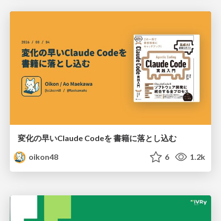
変化の早いClaude Codeを 書籍に落とし込む
oikon48
6
1.2k