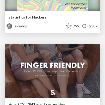
Statistics for Hackers
jakevdp
799
230k
How STYLIGHT went responsive