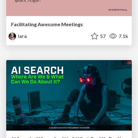
Facilitating Awesome Meetings
lara
57
7.1k