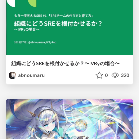
組織にどうSREを根付かせるか？〜IVRyの場合〜
abnoumaru
0
320