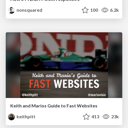
nonsquared
100
6.2k
Keith and Marios Guide to Fast Websites
keithpitt
413
23k