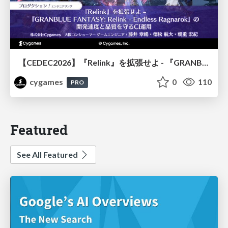
【CEDEC2026】『Relink』を拡張せよ - 『GRANBLUE FANTASY: Relink - Endless Ragnarok』の開発速度と品質を守るCI運用
cygames
0
110
PRO
Featured
See All Featured