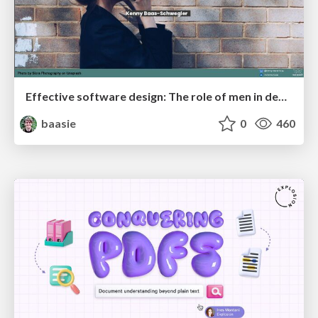
Effective software design: The role of men in debugging patriarchy in IT @ Voxxed Days AMS
baasie
0
460