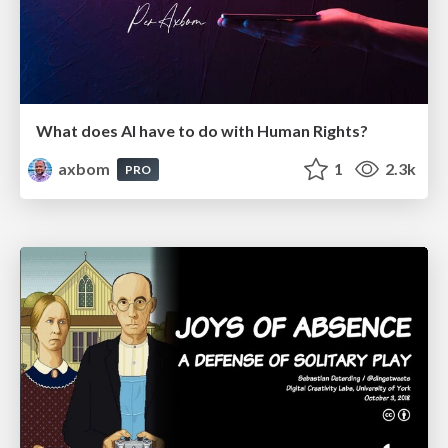
What does AI have to do with Human Rights?
axbom
1
2.3k
PRO