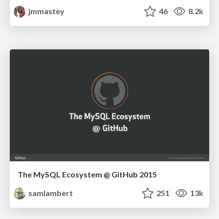
jmmastey
46
8.2k
The MySQL Ecosystem @ GitHub 2015
samlambert
251
13k