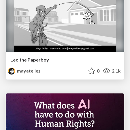
Leo the Paperboy
mayatellez
8
2.1k