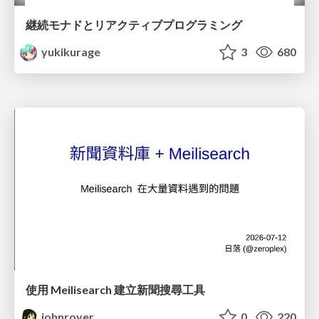
継続モナドとリアクティブプログラミング
yukikurage
3
680
使用 Meilisearch 建立新聞搜尋工具
johnroyer
0
220