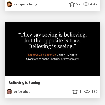
skipperchong
29
4.4k
Believing is Seeing
oripsolob
1
180