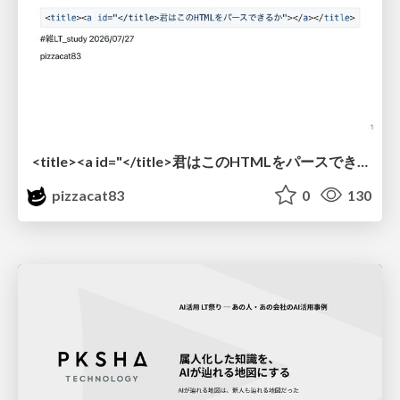
<title><a id="</title>君はこのHTMLをパースできるか"></a></title> #雑LT_study
pizzacat83
0
130