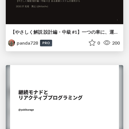
【やさしく解説 設計編・中級 #1】一つの車に、運転手は一人 ～ある倉庫システムの事例から～
panda728
0
200
PRO