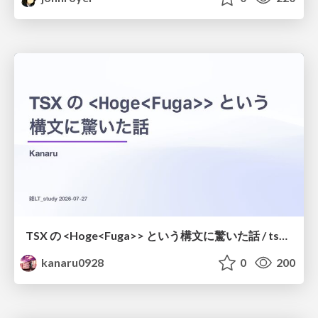
TSX の <Hoge<Fuga>> という構文に驚いた話 / tsx-type-argument-syntax
kanaru0928
0
200