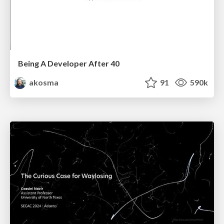
Being A Developer After 40
akosma
91
590k