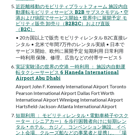
近距離移動のモビリティプラットフォーム 施設内自
動運転モビリティサービス B2B サブスクモデル • 空
港および病院でサービス開始 • 世界中に展開予定 モ
ビリティ販売 卸売り（B2B2C）および直販
（B2C）
• 20カ国以上で販売 モビリティレンタル B2C直接レ
ンタル • 北米で年間7万件のレンタル実績 • 日本で
サービス開始、欧州に展開予定 短期利用 日常利用
一時利用 保険、修理、広告などの付帯サービス 5
実証実験済の世界の空港 一時利用 ： 施設内自動運
転タクシーサービス 6 Haneda International
Airport Abu Dhabi
Airport John F. Kennedy International Airport Toronto
Pearson International Airport Dallas Fort Worth
International Airport Winnipeg International Airport
Hartsfield-Jackson-Atlanta International Airport
短期利用 ： モビリティレンタル • 電動車椅子やスク
ーター（シニアカー）を歩行困難者向けに短期レン
タル • ホテル、カジノ、コンベンション施設、イベ
ント会場、クルーズ船などの事業者と提携し、「場