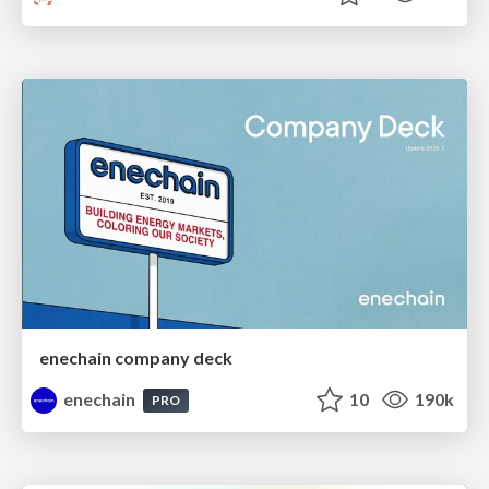
enechain company deck
enechain
10
190k
PRO