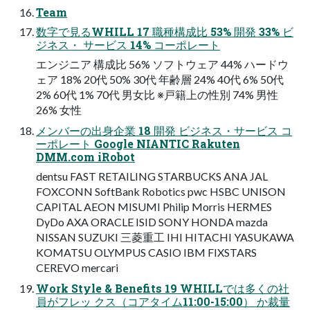
Team
数字で見るWHILL 17 職種構成比 53% 開発 33% ビ
ジネス・ サービス 14% コーポレート
エンジニア 構成比 56% ソフトウェア 44% ハードウ
ェア 18% 20代 50% 30代 年齢層 24% 40代 6% 50代
2% 60代 1% 70代 男女比 ※戸籍上の性別 74% 男性
26% 女性
メンバーの出身企業 18 開発 ビジネス・サービス コ
ーポレート Google NIANTIC Rakuten
DMM.com iRobot
dentsu FAST RETAILING STARBUCKS ANA JAL
FOXCONN SoftBank Robotics pwc HSBC UNISON
CAPITAL AEON MISUMI Philip Morris HERMES
DyDo AXA ORACLE ISID SONY HONDA mazda
NISSAN SUZUKI 三菱重工 IHI HITACHI YASUKAWA
KOMATSU OLYMPUS CASIO IBM FIXSTARS
CEREVO mercari
Work Style & Benefits 19 WHILLでは多くの社
員がフレッ クス（コアタイム11:00-15:00） か裁量