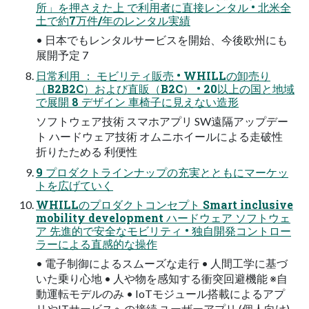
所」を押さえた上 で利用者に直接レンタル • 北米全
土で約7万件/年のレンタル実績
• 日本でもレンタルサービスを開始、今後欧州にも
展開予定 7
日常利用 ： モビリティ販売 • WHILLの卸売り
（B2B2C）および直販（B2C） • 20以上の国と地域
で展開 8 デザイン 車椅子に見えない造形
ソフトウェア技術 スマホアプリ SW遠隔アップデー
ト ハードウェア技術 オムニホイールによる走破性
折りたためる 利便性
9 プロダクトラインナップの充実とともにマーケッ
トを広げていく
WHILLのプロダクトコンセプト Smart inclusive
mobility development ハードウェア ソフトウェ
ア 先進的で安全なモビリティ • 独自開発コントロー
ラーによる直感的な操作
• 電子制御によるスムーズな走行 • 人間工学に基づ
いた乗り心地 • 人や物を感知する衝突回避機能 ※自
動運転モデルのみ • IoTモジュール搭載によるアプ
リやITサービスへの接続 ユーザーアプリ (個人向け)