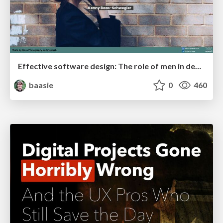
Effective software design: The role of men in debugging patriarchy in IT @ Voxxed Days AMS
baasie
0
460