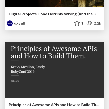
Digital Projects Gone Horribly Wrong (And the UX Pros Who Still Save the Day) - Dean Schuster
uxyall
1
2.2k
Principles of Awesome APIs and How to Build Them.