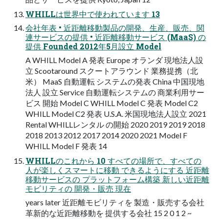
WHILLは世界中で使われています 13
会社年表 • 近距離移動製品の開発、生産、販売、関
連サービスの提供 • 近距離移動サービス (MaaS) の
提供 Founded 2012年5月設立 Model
A WHILL Model A 発表 Europe オランダ 現地法人設
立 Scootaround スクートアラウンド 業務提携（北
米） MaaS 自動運転 システムの発表 China 中国現地
法人 設立 Service 自動運転システムの 商業利用サー
ビス 開始 Model C WHILL Model C 発表 Model C2
WHILL Model C2 発表 U.S.A. 米国現地法人設立 2021
Rental WHILLレンタル の開始 2020 2019 2019 2018
2018 2013 2012 2017 2014 2020 2021 Model F
WHILL Model F 発表 14
WHILLのこれから 10 すべての場所で、すべての
⼈が楽しくスマートに移動 できるようにする 近距離
移動サービスの プラットフォーム構築 新しい近距離
モビリティの 開発・販売 現在
years later 近距離モビリティを 製造・販売する会社
革新的な近距離移動を 提供する会社 15 2 0 1 2 ~