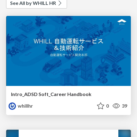
See All by WHILL HR
Intro_ADSD Soft_Career Handbook
whillhr
0
39