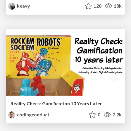
keavy
128
18k
Reality Check: Gamification 10 Years Later
codingconduct
0
2.2k