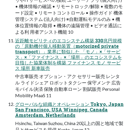
• 機体情報の確認 • リモートロック/解除 • 複数のモ
ード設定 • リモートコントロール • 操作ガイド 機体
管理システム (法人向け) ※自動運転モデルのみ • 機
体位置情報の取得 • 機体の遠隔管理 • ビデオ通話に
よる利 用者アシスト機能 10
近距離モビリティのエコシステム構築 330兆円規模
の「原動機付個人移動装置（motorized private
transport）」業界に類似した 「モノ」×「サービ
ス」×「ファイナンス」×「場所」のエコシステムを
目指した協業体制を構築 ファイナンス モノ サービ
ス 場所 新車販売
中古車販売 オプション・アク セサリー販売 レンタ
ル ライドシェア ロボットタクシー 保守メンテ 広告
モバイル決済 保険 自動車ローン 割賦販売 Personal
Mobility MaaS 11
グローバルな組織とオペレーション Tokyo, Japan
San Francisco, USA Winnipeg, Canada
Amsterdam, Netherlands
Hsinchu, Taiwan Suzhou, China 20以上の国と地域で製
品とサービスを提供 Kyoto, Japan 12