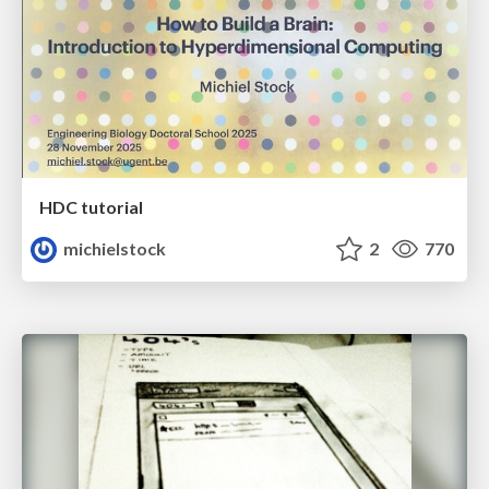
HDC tutorial
michielstock
2
770