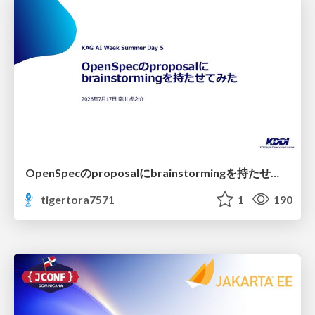
OpenSpecのproposalにbrainstormingを持たせてみた
tigertora7571
1
190