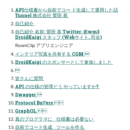
API仕様書から⾃前でコー ド⽣成して運⽤した話
Tunnel 株式会社 鷲⽥ 基 
⾃⼰紹介 
⾃⼰紹介 名前: 鷲⽥ 基 Twitter: @wm3
DroidKaigi スタッフ (Webサイト, 司会)
RoomClip アプリエンジニア 
インテリア写真を共有する CGM 
DroidKaigi のスポンサーとして参加しました 

皆さんに質問 
API の仕様の管理どう やっていますか? 
Swagger 
Protocol Buﬀers 
GraphQL 
真のプログラマに 仕様書は必要ない 
⾃前でコード⽣成 ツールを作る 