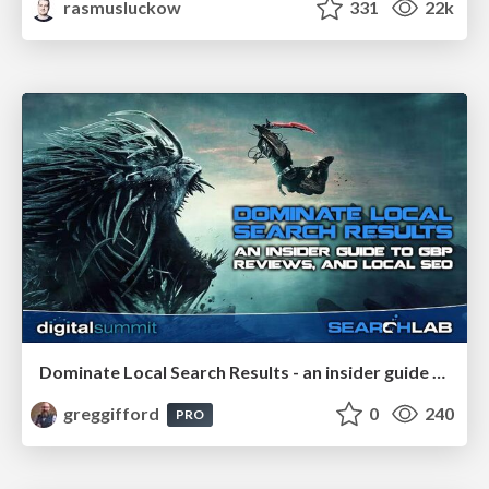
rasmusluckow
331
22k
Dominate Local Search Results - an insider guide to GBP, reviews, and Local SEO
greggifford
0
240
PRO