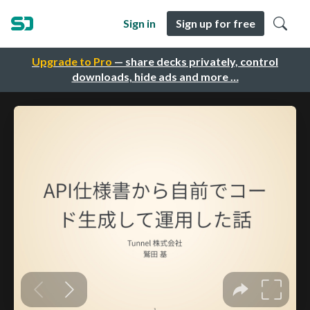
Sign in
Sign up for free
Upgrade to Pro
— share decks privately, control
downloads, hide ads and more …