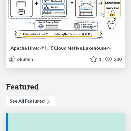
Apache Hive: そしてCloud Native Lakehouseへ
okumin
1
200
Featured
See All Featured