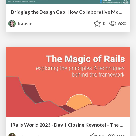
Bridging the Design Gap: How Collaborative Modelling removes blockers to flow between stakeholders and teams @FastFlow conf
baasie
0
630
[Rails World 2023 - Day 1 Closing Keynote] - The Magic of Rails