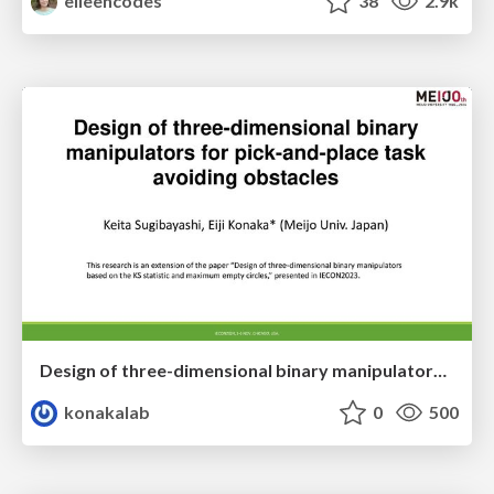
eileencodes
38
2.9k
Design of three-dimensional binary manipulators for pick-and-place task avoiding obstacles (IECON2024)
konakalab
0
500