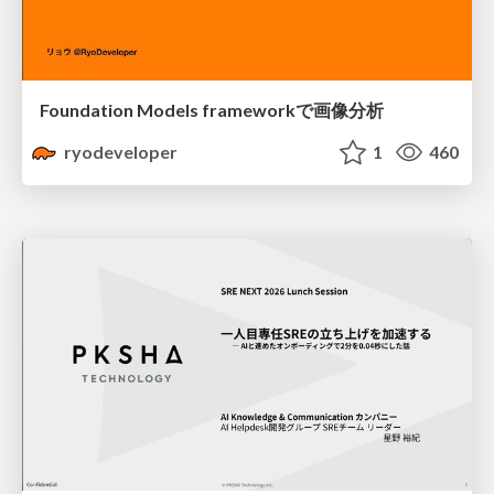
Foundation Models frameworkで画像分析
ryodeveloper
1
460