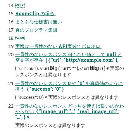

RoomClip の場合 
まともな仕様書は無い 
真のプログラマ集団 

実際は⼀貫性のない API実装でボロボロ 
⼀貫性のないレスポンス 何もない値として null と
空⽂字が存在  [ { "url": "http://example.com" },
{ "url": null }, // url ͸ແ͍ { "url": "" }, // url ͸ແ͍(?) ] ※ 実際の
レスポンスとは異なります
⼀貫性のないレスポンス 0 や "0" を真偽値のように
扱う  { "success": "0" }
{ "success": 0 } ※ 実際のレスポンスとは異なります
⼀貫性のないレスポンス どっちを使えば良いのかわ
からない  { "image_url": "…", "real_image_url":
"…", } ※
実際のレスポンスとは異なります