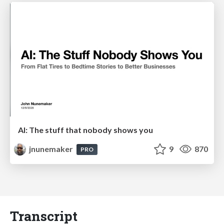
AI: The stuff that nobody shows you
jnunemaker
9
870
PRO
Transcript