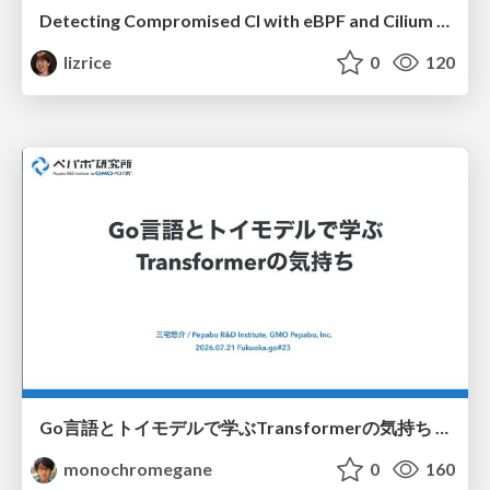
Detecting Compromised CI with eBPF and Cilium Tetragon
lizrice
0
120
Go言語とトイモデルで学ぶTransformerの気持ち / fukuokago23-transformer
monochromegane
0
160