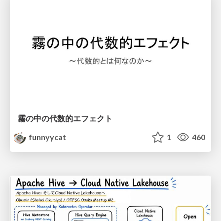
霧の中の代数的エフェクト
funnyycat
1
460