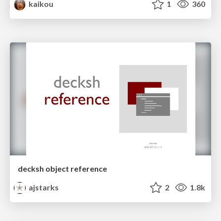
kaikou
1
360
decksh object reference
ajstarks
2
1.8k