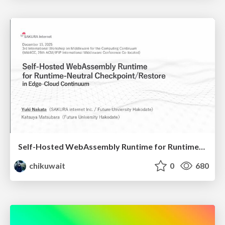
Self-Hosted WebAssembly Runtime for Runtime-Neutral Checkpoint/Restore in Edge–Cloud Continuum
chikuwait
0
680