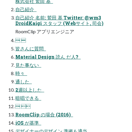
株式会社 鷲⽥ 基  
⾃⼰紹介  
⾃⼰紹介 名前: 鷲⽥ 基 Twitter: @wm3
DroidKaigi スタッフ (Webサイト, 司会)
RoomClip アプリエンジニア  
 
皆さんに質問  
Material Design 読ん だ⼈?  
⾒た事ない  
時々  
通した  
2週以上した  
暗唱できる  
 
RoomClip の場合 (2016)  
iOS が基準  
デザイナーのデザイン 準拠も適当  