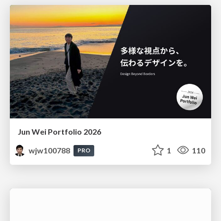
Jun Wei Portfolio 2026
wjw100788
1
110
PRO