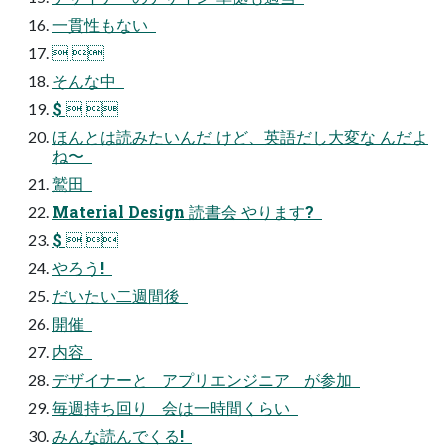
⼀貫性もない  
 
そんな中  
$  
ほんとは読みたいんだ けど、英語だし⼤変な んだよ
ね〜  
鷲⽥  
Material Design 読書会 やります?  
$  
やろう!  
だいたい⼆週間後  
開催  
内容  
デザイナーと アプリエンジニア が参加  
毎週持ち回り 会は⼀時間くらい  
みんな読んでくる!  