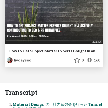
How to Get Subject Matter Experts Bought In and Actively Contributing to SEO & PR Initiatives.
livdayseo
0
160
Transcript
Material Design の 社内勉強会を⾏った Tunnel