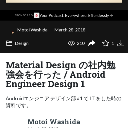
·
Your Podcast. Everywhere. Effortlessly.
→
SPONSORED
Motoi Washida
March 28, 2018
Design
210
1
Material Design の社内勉
強会を行った / Android
Engineer Design 1
Androidエンジニア デザイン部 #1 で LT をした時の
資料です。
Motoi Washida