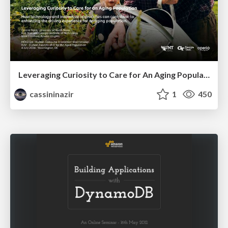
Leveraging Curiosity to Care for An Aging Population
cassininazir
1
450