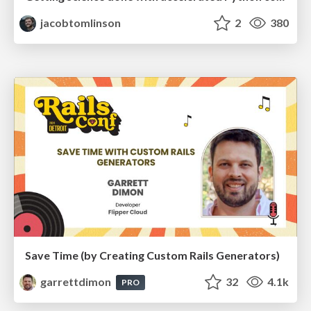
jacobtomlinson
2
380
Save Time (by Creating Custom Rails Generators)
garrettdimon
32
4.1k
PRO