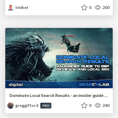
tmiket
0
200
Dominate Local Search Results - an insider guide to GBP, reviews, and Local SEO
greggifford
0
240
PRO