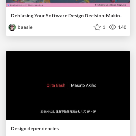
Debiasing Your Software Design Decision-Making @ Flowcon '26
baasie
1
140
Design dependencies