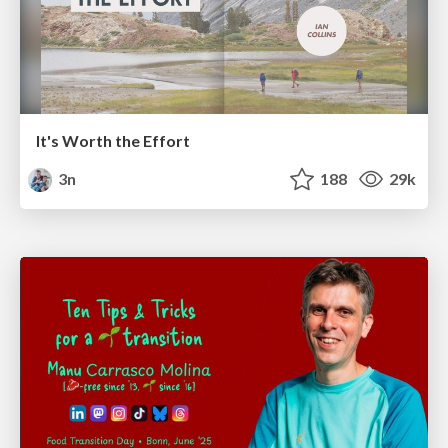
It's Worth the Effort
3n
188
29k