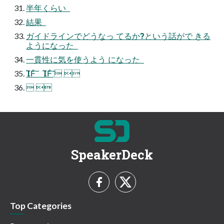
半年くらい  
結果  
ガイドラインでどうなっ てるか?という話がで きる
ようになった  
⼀貫性に気を使うよう になった  
ΊͰͨ͠ ΊͰͨ͠  
 
SpeakerDeck
Top Categories