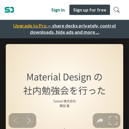
Sign in
Sign up for free
Upgrade to Pro
— share decks privately, control
downloads, hide ads and more …