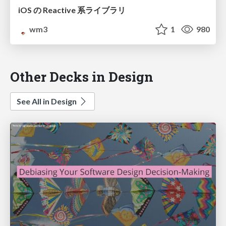
iOS の Reactive 系ライブラリ
wm3
1
980
Other Decks in Design
See All in Design