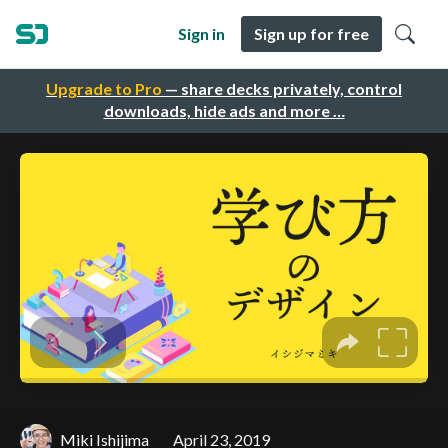
Sign in
Sign up for free
Upgrade to Pro
— share decks privately, control
downloads, hide ads and more …
Miki Ishijima
April 23, 2019