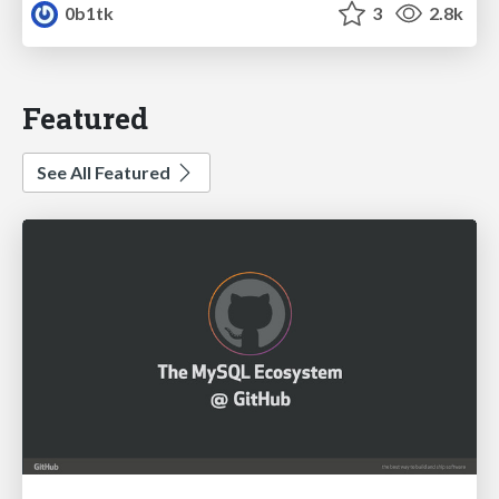
0b1tk
3
2.8k
Featured
See All Featured