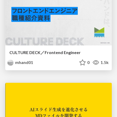
CULTURE DECK／Frontend Engineer
mhand01
0
1.5k