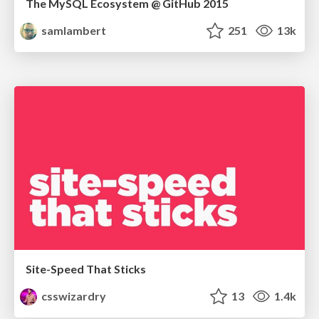
The MySQL Ecosystem @ GitHub 2015
samlambert
251
13k
Site-Speed That Sticks
csswizardry
13
1.4k