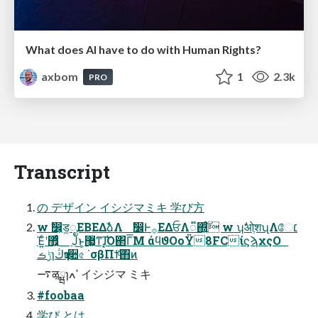
What does AI have to do with Human Rights?
axbom
1
2.3k
PRO
Transcript
の デザイン イシジマミキ 学び⽅
w ࣗ෼͕ड͚ೖΕΒΕΔࣾձΛ ࣗ෼Ͱ࡞ΕΔਓΛ૿΍͍ͨ͠ w ʮࣗओֶशʯΛே׆
Έ͍ͨʹ޿͍͛ͨ ֶͿ͜ͱ͕޷͖ͳɺ͓͠Ό΂Γ͞Μ άϥϑΟοΫ8FCίϛϡχςΟ
ݱࡏɿڭҭɾ૊৫ ˙σβΠϯͨ͠΋ͷ
࠷ऴֶྺɿߴߍ イシジマ ミキ
#foobaa
学び とは