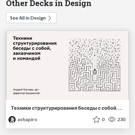
Other Decks in Design
See All in Design
Техники структурирования беседы с собой, заказчиком и командо
ashapiro
0
230