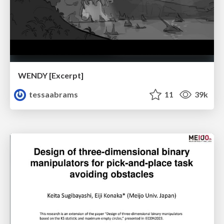
WENDY [Excerpt]
tessaabrams
11
39k