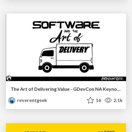
The Art of Delivering Value - GDevCon NA Keynote
reverentgeek
16
2.1k