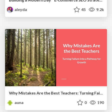
aleyda
45
9.2k
Why Mistakes Are the Best Teachers: Turning Failure into a Pathway for Growth
auna
0
190