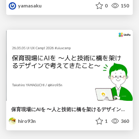
yamasaku
0
150
保育現場にAIを 〜人と技術に橋を架けるデザインで考えてきたこと〜 uiuxcamp2026-hoiku-ai-design
hiro93n
1
360