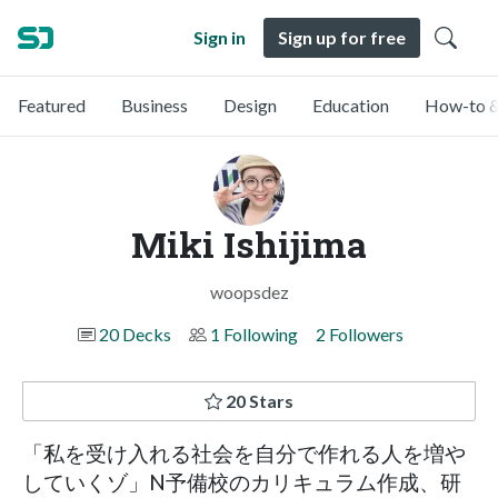
Sign in
Sign up for free
Featured
Business
Design
Education
How-to &
Miki Ishijima
woopsdez
20 Decks
1 Following
2 Followers
20 Stars
「私を受け入れる社会を自分で作れる人を増や
していくゾ」N予備校のカリキュラム作成、研