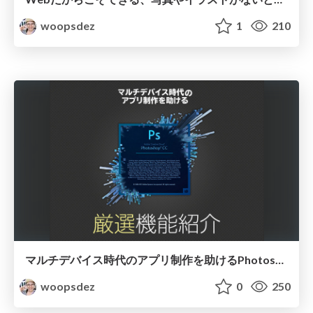
woopsdez
1
210
マルチデバイス時代のアプリ制作を助けるPhotoshop 厳選機能紹介
woopsdez
0
250