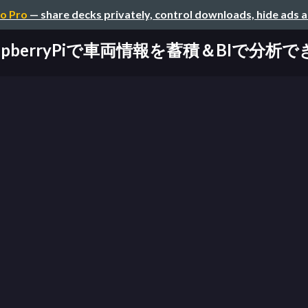
o Pro
— share decks privately, control downloads, hide ads 
 RaspberryPiで車両情報を蓄積＆BIで分