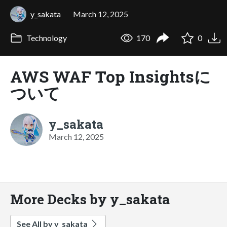
y_sakata
March 12, 2025
Technology
170
0
AWS WAF Top Insightsに
ついて
y_sakata
March 12, 2025
More Decks by y_sakata
See All by y_sakata