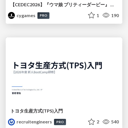
【CEDEC2026】『ウマ娘 プリティーダービー』 英語版のキャラクターの方言や口調をローカライズするための創造的アプローチ
cygames
1
190
PRO
トヨタ⽣産⽅式(TPS)⼊⾨
recruitengineers
2
540
PRO