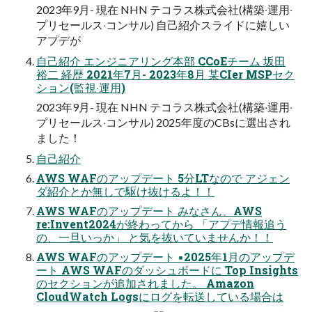
2023年9⽉- 現在 NHN テコラス株式会社(構築‧運⽤‧
プリセールス‧コンサル) ⾃⼰紹介スライドに嬉しい
アプデが
⾃⼰紹介 エンジニアリング本部 CCoEチーム 坂⽥
裕⼆ 経歴 2021年7⽉- 2023年8⽉ 某CIer MSPセク
ション(監視‧運⽤)
2023年9⽉- 現在 NHN テコラス株式会社(構築‧運⽤‧
プリセールス‧コンサル) 2025年度のCBsに選出され
ました！
⾃⼰紹介
AWS WAFのアップデート 5分LTなので アジェン
ダ紹介とか無しで駆け抜けるよ！！
AWS WAFのアップデート みなさん、AWS
re:Invent2024が終わってから 「アプデ情報追う
の、⼀旦いっか」 と気を抜いていませんか！！
AWS WAFのアップデート ▪2025年1⽉のアップデ
ート AWS WAFのダッシュボードに Top Insights
のセクションが追加されました。 Amazon
CloudWatch Logsにログを転送している場合は