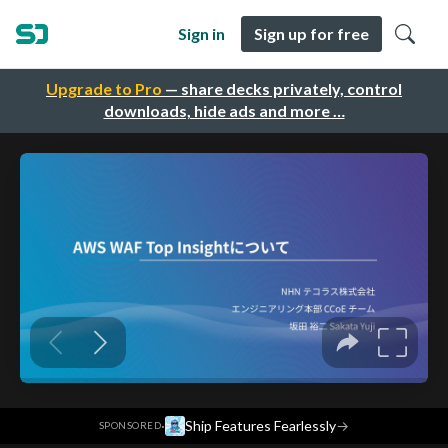
Sign in
Sign up for free
Upgrade to Pro
— share decks privately, control
downloads, hide ads and more …
·
Ship Features Fearlessly
→
SPONSORED