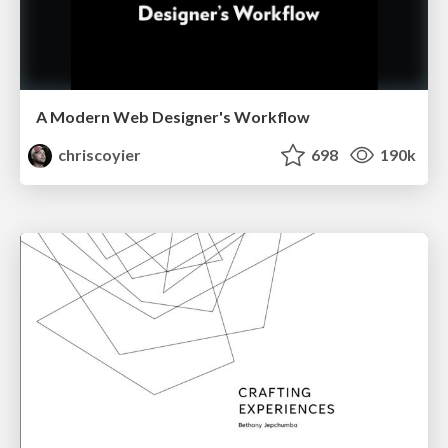
A Modern Web Designer's Workflow
chriscoyier
698
190k