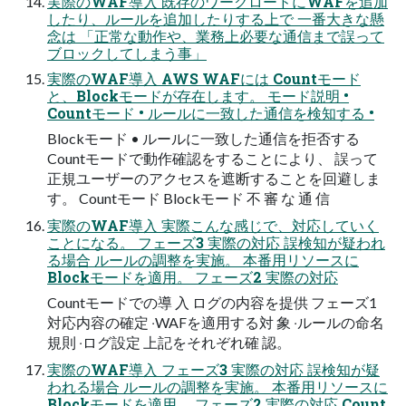
実際のWAF導⼊ 既存のワークロードにWAFを追加
したり、ルールを追加したりする上で ⼀番⼤きな懸
念は 「正常な動作や、業務上必要な通信まで誤って
ブロックしてしまう事」
実際のWAF導⼊ AWS WAFには Countモード
と、Blockモードが存在します。 モード説明 •
Countモード • ルールに⼀致した通信を検知する •
Blockモード • ルールに⼀致した通信を拒否する
Countモードで動作確認をすることにより、 誤って
正規ユーザーのアクセスを遮断することを回避しま
す。 Countモード Blockモード 不 審 な 通 信
実際のWAF導⼊ 実際こんな感じで、対応していく
ことになる。 フェーズ3 実際の対応 誤検知が疑われ
る場合 ルールの調整を実施。 本番⽤リソースに
Blockモードを適⽤。 フェーズ2 実際の対応
Countモードでの導 ⼊ ログの内容を提供 フェーズ1
対応内容の確定 ‧WAFを適⽤する対 象 ‧ルールの命名
規則 ‧ログ設定 上記をそれぞれ確 認。
実際のWAF導⼊ フェーズ3 実際の対応 誤検知が疑
われる場合 ルールの調整を実施。 本番⽤リソースに
Blockモードを適⽤。 フェーズ2 実際の対応 Count