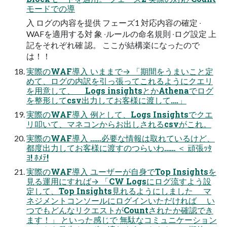
モードでの導
⼊ ログの内容を提供 フェーズ1 対応内容の確定 ‧
WAFを適⽤する対 象 ‧ルールの命名規則 ‧ログ設定 上
記をそれぞれ確 認。 ここが結構楽になったので
は！！
実際のWAF導⼊ いままで→ 「期間をうまいこと定
めて、ログの内訳を引っ張ってこれるようにクエリ
を⽤意して、 Logs insightsとかAthenaでログ
を整形してcsv出⼒してお客様に渡して….」
実際のWAF導⼊ 例として、Logs Insightsでクエ
リ叩いて、マネコンからお出しされるcsvがこれ。
実際のWAF導⼊ ……必要な情報は取れているけど、
都度出⼒してお客様に渡すのつらいわ…… ＜ 頑張ｯﾀ
ﾖ! ﾎﾒﾃ!
実際のWAF導⼊ ユーザーが⾃⾝でTop Insightsを
⾒る運⽤にすれば→ 「CW Logsにログ流すよう設
定して、Top Insights⾒れるようにしました マ
ネジメントコンソールにログインいただければ い
つでもどんなリクエストがCountされたか確認でき
ます！」 といった感じで 無駄なコミュニケーション