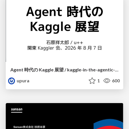
Agent 時代の Kaggle 展望 / kaggle-in-the-agentic-era
upura
1
600