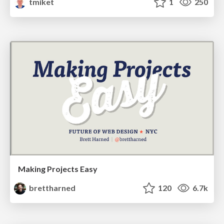
tmiket
1
250
Making Projects Easy
brettharned
120
6.7k