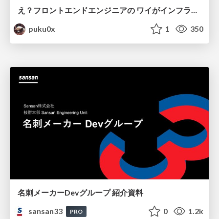
え？フロントエンドエンジニアの ワイがインフラも！？
puku0x
1
350
名刺メーカーDevグループ 紹介資料
sansan33
0
1.2k
PRO