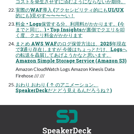
コストを発⽣させずに済むようにならないか期待。
実際のWAF導⼊ (アクセシビリティ的にもUI/UX
的にも)⾒やす〜〜〜〜い！
料⾦ • Logs保管する分、利⽤料がかかります。(今
までと同じ。) • Top Insightsが裏側でクエリを叩
く度、クエリ料⾦がかかります
まとめ AWS WAFのログ保管⽅法は、2025年現在
で3通り存在しますが 今後はちょっとだけ、Logsへ
の転送を贔屓してあげようかなと思います。
Amazon Simple Storage Service (Amazon S3)
Amazon CloudWatch Logs Amazon Kinesis Data
Firehose /// ///
おわり おわり ( ↑ のアニメーション、
SpeakerDeckだとどう⾒えるんだろうね？)
SpeakerDeck