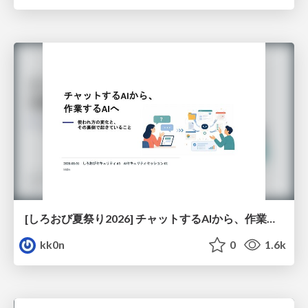
[しろおび夏祭り2026] チャットするAIから、作業するAIへ - 使われ方の変化と、その裏側で起きていること
kk0n
0
1.6k