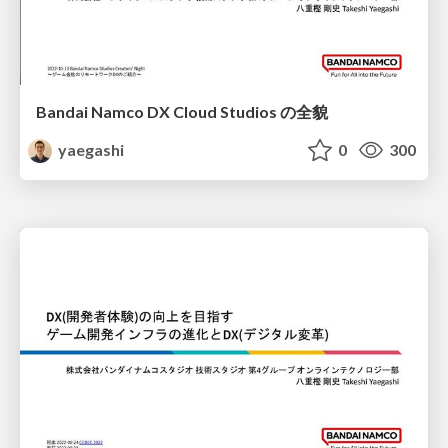
Bandai Namco DX Cloud Studios の全貌
yaegashi
0
300