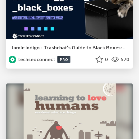
Jamie Indigo - Trashchat’s Guide to Black Boxes: Technical SEO Tactics for LLMs
techseoconnect
0
570
PRO