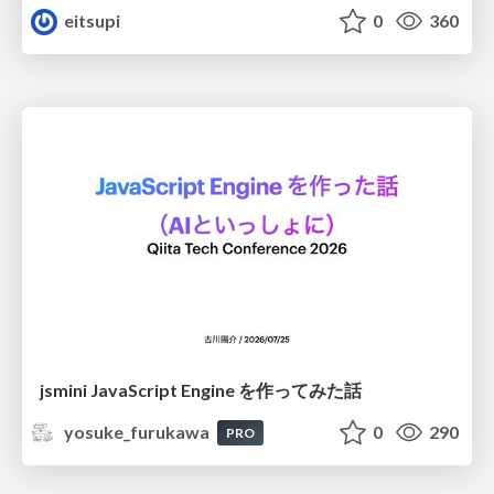
eitsupi
0
360
jsmini JavaScript Engine を作ってみた話
yosuke_furukawa
0
290
PRO