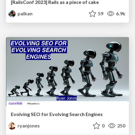
[RailsConf 2023] Rails as a piece of cake
palkan
59
6.9k
Evolving SEO for Evolving Search Engines
ryanjones
0
250