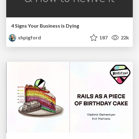
4 Signs Your Business is Dying
shpigford
187
22k