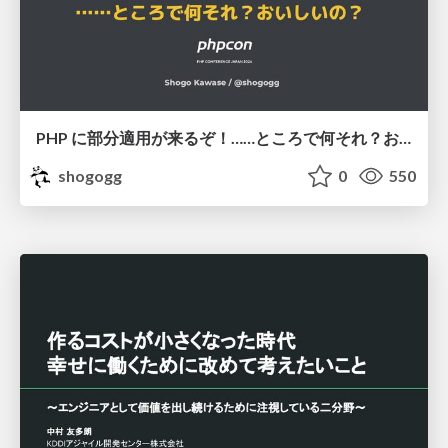
PHP に部分適用が来るぞ！……ところで何それ？おいしいの？ #phpcon / phpcon-2026
shogogg
0
550