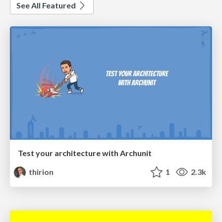
See All Featured
Test your architecture with Archunit
thirion
1
2.3k