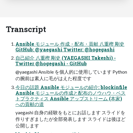
Transcript
Ansible モジュール 作成・配布・貢献 八重樫 剛史
GitHub: @yaegashi Twitter: @hogegashi
自己紹介 八重樫 剛史 (YAEGASHI Takeshi) -
Twitter @hogegashi - GitHub
@yaegashi Ansible を個人的に使用しています Python
の腕前は素人に毛がはえた程度です
今日の話題 Ansible モジュールの紹介: blockinfile
Ansible モジュールの作成と配布のノウハウ・ベス
トプラクティス Ansible アップストリーム (本家)
への貢献の道
yaegashi 自身の経験をもとにお話します スライドを
作りすぎましたが全部発表します スライドは後ほど
公開します