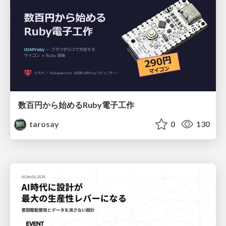
数百円から始めるRuby電子工作
tarosay
0
130