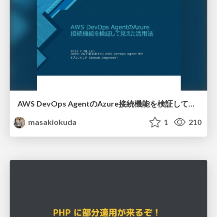
AWS DevOps AgentのAzure接続機能を検証して見えた活用法／Use Cases Verified for the AWS DevOps Agent's Azure Connectivity Feature
masakiokuda
1
210