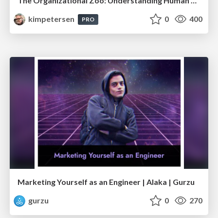
The Organizational Zoo: Understanding Human Behavior Agility Through Metaphoric Constructive Conversations (based on the works of Arthur Shelley, Ph.D)
kimpetersen
0
400
PRO
Marketing Yourself as an Engineer | Alaka | Gurzu
gurzu
0
270