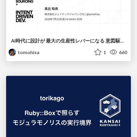
AI時代に設計が 最大の生産性レバーになる 意図駆動開発とデータを消さない設計｜Don't Delete Your Data or Your Intent — Design as the Deepest Lever in the AI Era
tomohisa
1
660