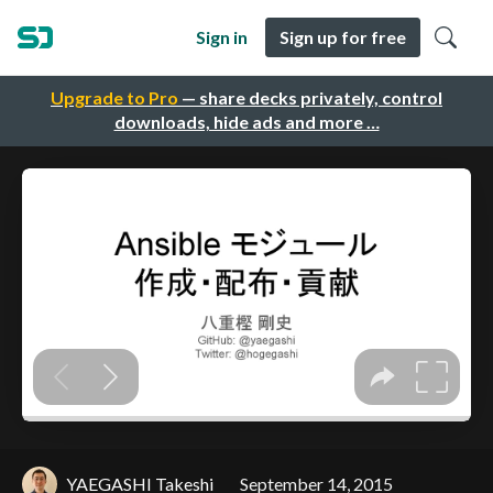
Sign in
Sign up for free
Upgrade to Pro
— share decks privately, control
downloads, hide ads and more …
YAEGASHI Takeshi
September 14, 2015