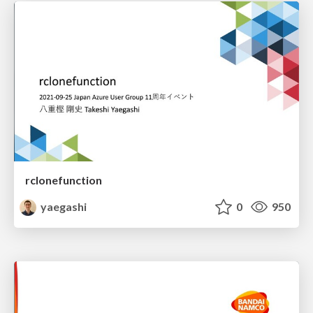
rclonefunction
yaegashi
0
950