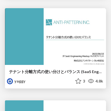
テナント分離⽅式の使い分けとバランス (SaaS Engineering Meetup キックオフイベント)
yaggy
3
4.8k