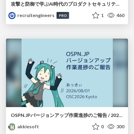
攻撃と防御で学ぶAI時代のプロダクトセキュリティ演習
recruitengineers
1
460
PRO
OSPN.JPバージョンアップ作業進捗のご報告 / 20260801-osc26kyoto
akkiesoft
0
300