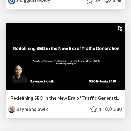
maggiecrowley
39
3.4k
Redefining SEO in the New Era of Traffic Generation
szymonslowik
1
380