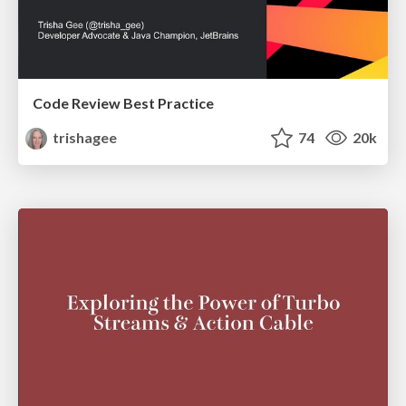
Code Review Best Practice
trishagee
74
20k