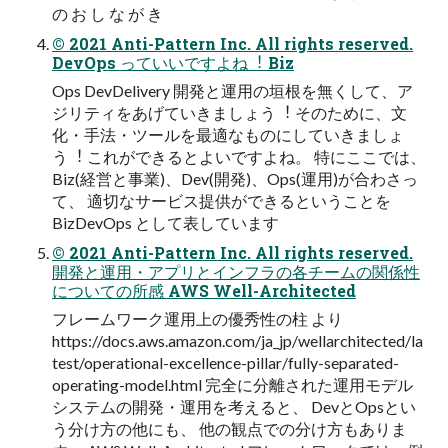
の お し な が き
© 2021 Anti-Pattern Inc. All rights reserved.
DevOps っていいですよね︕ Biz
Ops DevDelivery 開発と運⽤の垣根を無くして、ア
ジリティをあげていきましょう︕ そのために、⽂
化・⼿法・ツールを最適なものにしていきましょ
う︕ これができるとよいですよね。 特にここでは、
Biz(経営と事業)、Dev(開発)、Ops(運⽤)が合わさっ
て、 適切なサービス提供ができるということを
BizDevOps として表しています
© 2021 Anti-Pattern Inc. All rights reserved.
開発と運⽤・アプリとインフラの各チームの関係性
についての所感 AWS Well-Architected
フレームワーク運⽤上の優秀性の柱 より
https://docs.aws.amazon.com/ja_jp/wellarchitected/la
test/operational-excellence-pillar/fully-separated-
operating-model.html 完全に分離された運⽤モデル
システムの開発・運⽤を考えると、 DevとOpsとい
う分け⽅の他にも、 他の観点での分け⽅もありま