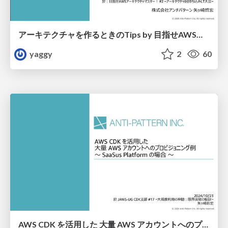
アーキテクチャを作るときのTips by 目指せAWSアーキテクチャマスター！ #2 ~アーキテクチャ図持ち込みLT大会~
yaggy
2
60
AWS CDK を活用した 大量 AWS アカウントへのプロビジョニング例 〜 SaaSus Platform の場合 〜 於 JAWS-UG CDK支部 #17