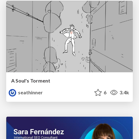
A Soul's Torment
seathinner
6
3.4k