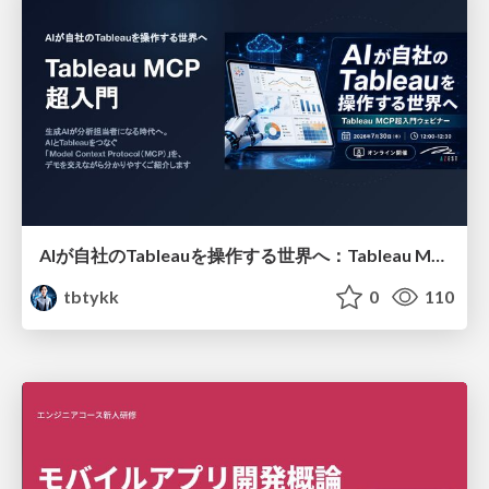
AIが自社のTableauを操作する世界へ：Tableau MCP超入門
tbtykk
0
110