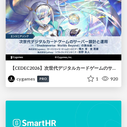
【CEDEC2026】次世代デジタルカードゲームのサーバー設計と運用 〜『Shadowverse: Worlds Beyond』の舞台裏～
cygames
1
920
PRO