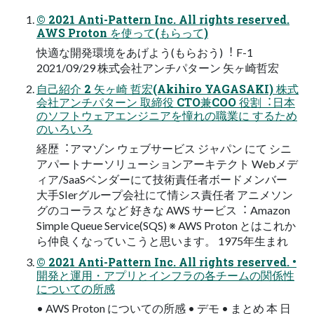
© 2021 Anti-Pattern Inc. All rights reserved.
AWS Proton を使って(もらって)
快適な開発環境をあげよう(もらおう)︕ F-1
2021/09/29 株式会社アンチパターン ⽮ヶ崎哲宏
⾃⼰紹介 2 ⽮ヶ崎 哲宏(Akihiro YAGASAKI) 株式
会社アンチパターン 取締役 CTO兼COO 役割︓⽇本
のソフトウェアエンジニアを憧れの職業に するため
のいろいろ
経歴︓アマゾン ウェブサービス ジャパン にて シニ
アパートナーソリューションアーキテクト Webメデ
ィア/SaaSベンダーにて技術責任者ボードメンバー
⼤⼿SIerグループ会社にて情シス責任者 アニメソン
グのコーラス など 好きな AWS サービス︓ Amazon
Simple Queue Service(SQS) ※ AWS Proton とはこれか
ら仲良くなっていこうと思います。 1975年⽣まれ
© 2021 Anti-Pattern Inc. All rights reserved. •
開発と運⽤・アプリとインフラの各チームの関係性
についての所感
• AWS Proton についての所感 • デモ • まとめ 本 ⽇