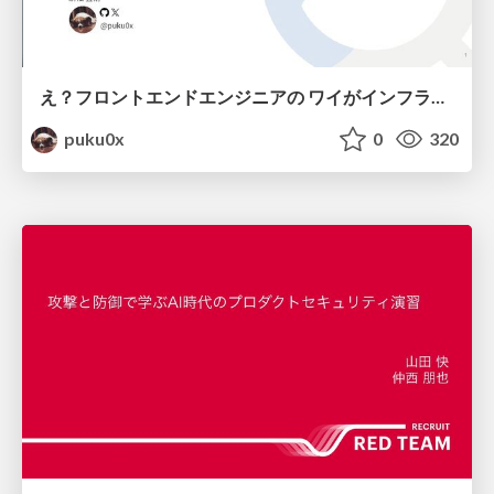
え？フロントエンドエンジニアの ワイがインフラも！？
puku0x
0
320