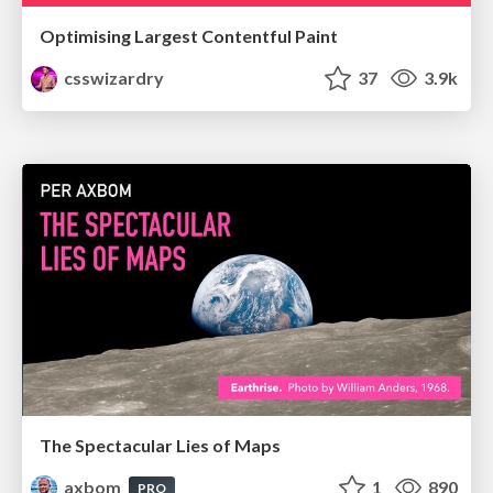
Optimising Largest Contentful Paint
csswizardry
37
3.9k
The Spectacular Lies of Maps
axbom
1
890
PRO