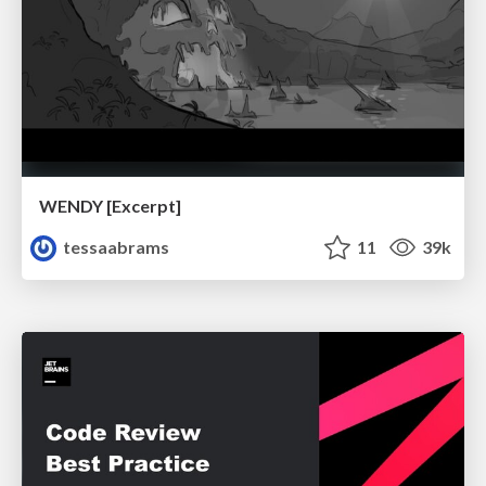
WENDY [Excerpt]
tessaabrams
11
39k