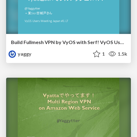
Build Fullmesh VPN by VyOS with Serf! VyOS Users Meeting Japan #1 LT
yaggy
1
1.5k