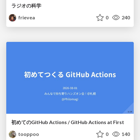
ラジオの科学
frievea
0
240
初めてのGitHub Actions / GitHub Actions at First
tooppoo
0
140