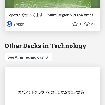
Vyattaでやってます！ Multi Region VPN on Amazon Web Services #jvum2014s
yaggy
1
620
Other Decks in Technology
See All in Technology