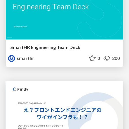
SmartHR Engineering Team Deck
smarthr
0
200