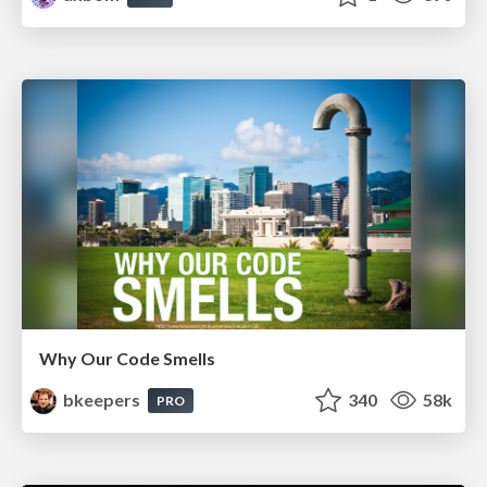
Why Our Code Smells
bkeepers
340
58k
PRO