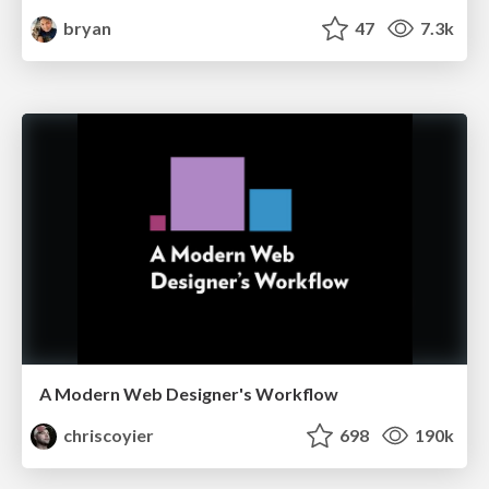
bryan
47
7.3k
A Modern Web Designer's Workflow
chriscoyier
698
190k