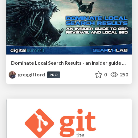
Dominate Local Search Results - an insider guide to GBP, reviews, and Local SEO
greggifford
0
250
PRO