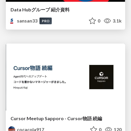
Data Hubグループ 紹介資料
sansan33
0
3.1k
PRO
Cursor Meetup Sapporo - Cursor物語 続編
cocacola917
0
120