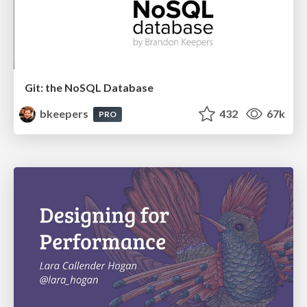
Git: the NoSQL Database
bkeepers
432
67k
PRO