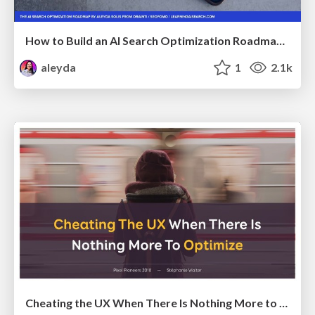
How to Build an AI Search Optimization Roadmap - Criteria and Steps to Take #SEOIRL
aleyda
1
2.1k
Cheating the UX When There Is Nothing More to Optimize - PixelPioneers