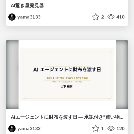
AI驚き屋発見器
yama3133
2
410
AIエージェントに財布を渡す日 ― 承認付き"買い物エージェント"を作って実演
yama3133
1
120