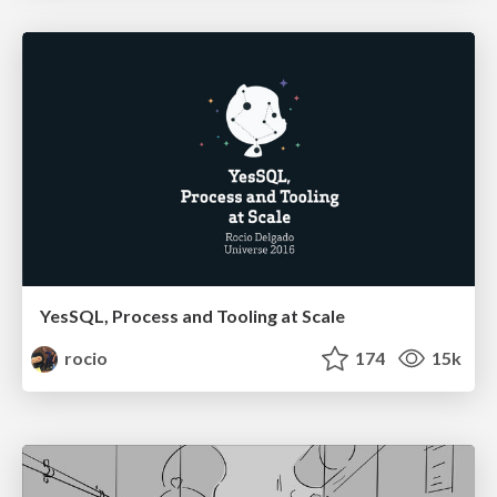
YesSQL, Process and Tooling at Scale
rocio
174
15k