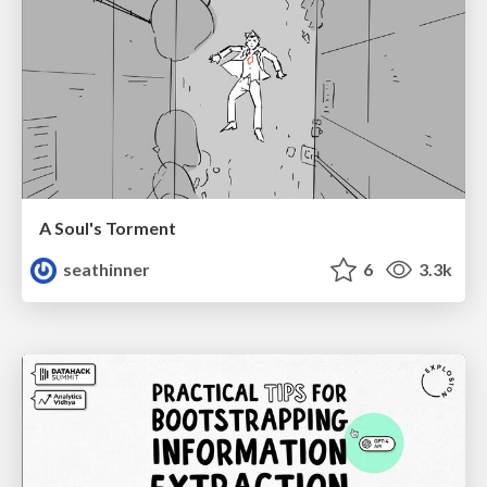
A Soul's Torment
seathinner
6
3.3k