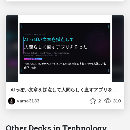
AIっぽい文章を採点して人間らしく直すアプリを作ってみた
yama3133
2
310
Other Decks in Technology