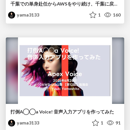
千葉での単身赴任からAWSをやり続け、千葉に戻ってきた話
yama3133
1
160
打倒A◯◯a Voice! 音声入力アプリを作ってみた
yama3133
1
91