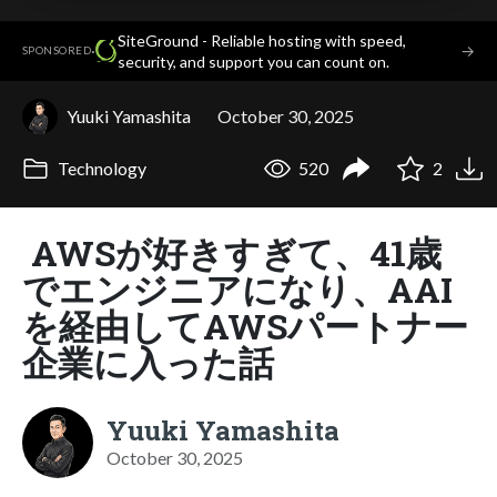
SiteGround - Reliable hosting with speed,
·
→
SPONSORED
security, and support you can count on.
Yuuki Yamashita
October 30, 2025
Technology
520
2
AWSが好きすぎて、41歳
でエンジニアになり、AAI
を経由してAWSパートナー
企業に入った話
Yuuki Yamashita
October 30, 2025