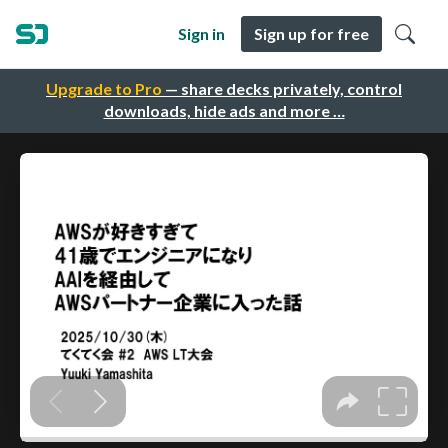
Sign in
Sign up for free
Upgrade to Pro
— share decks privately, control
downloads, hide ads and more …