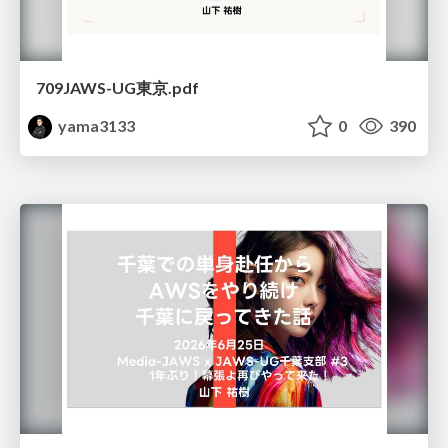
709JAWS-UG東京.pdf
yama3133
0
390