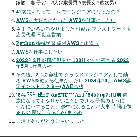
家族：妻 子ども3人(7歳長男 5歳長女 2歳次男)
41歳にもなって、 何でエンジニアになったの？
AWSが大好きになった AWSを仕事にしたい
今までいろいろやりました 引越屋 ファストフード店
店長代理 不動産営業
Python 機械学習 偶然AWSに出逢う
AWSを仕事にしたい
2022年2月 転職活動開始 100社ぐらい落ちる 2022
年5月 1社目入社
その後、2つの会社で クラウドエンジニアとして勤
務 AWSを教える仕事がしたい 2024年10月 AWS認
定インストラクター(AAI)合格
"84͕޷͖͗ͯ͢ ࡀͰΤϯδχΞʹͳΓ ""*Λܦ༝ͯ͠ "84ύʔτφʔاۀʹೖͬͨ࿩ 何
歳になってもやりたいことはできる 子供のように、
何かにハマること、 夢中になることが大事 時間は作
るもの 夢は叶えるもの まとめ
ご清聴ありがとうございました。