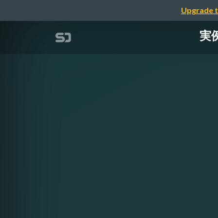
Upgrade t
実