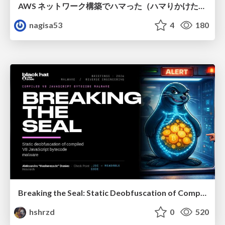
AWS ネットワーク構築でハマった（ハマりかけた） 5選とそこから得た教訓
nagisa53
4
180
Breaking the Seal: Static Deobfuscation of Compiled V8 JavaScript Bytecode Malware
hshrzd
0
520