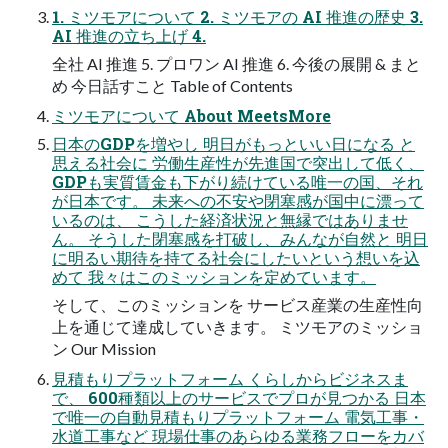
1. ミツモアについて 2. ミツモアの AI 推進の歴史 3.
AI 推進の立ち上げ 4.
全社 AI 推進 5. プロワン AI 推進 6. 今後の展開 & まと
め 今日話すこと Table of Contents
ミツモアについて About MeetsMore
日本のGDPを増やし 明日がもっといい日になる と
思える社会に 労働生産性が先進国で突出して低く、
GDPも実質賃金も下がり続けている唯一の国、それ
が日本です。 未来への不安や閉塞感が国中に漂って
いるのは、 こうした経済状況と無縁ではありませ
ん。 そうした閉塞感を打破し、みんなが自然と 明日
に明るい期待を持てる社会にしたいという想いを込
めて 我々はこのミッションを定めています。
そして、このミッションを サービス産業の生産性向
上を通じて達成していきます。 ミツモアのミッショ
ン Our Mission
見積もりプラットフォーム くらしからビジネスま
で、 600種類以上のサービスでプロが見つかる 日本
で唯一の自動見積もりプラットフォーム 電気工事・
水道工事など 現場仕事のあらゆる業務フローをカバ