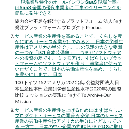
ー 現場業界特化のオールインワンSaaS 現場仕事向
けSaaS 全国の優良事業者に 工事やクリーニングを
簡単に発注できる
協力会社不足を解消するプラットフォーム 法人向け
発注プラットフォーム プロダクト Product
サービス産業の生産性を高めることで、 くらしを豊
かにする サービス産業だけでみると、 日本の労働生
産性はアメリカの半分です。 この低迷の大きな要因
の一つが「ICT資本装備率」、 つまりソフトウェア
への投資の差です。 ミツモアは、すばらしいプラッ
トフォームやソフトウェアを作 り、事業者に使って
いただくことで、日本の労働生産性を高め、 くらし
を豊かにします。 日本
100 ドイツ 152 アメリカ 202 出典: 公益財団法人 日
本生産性本部 産業別労働生産性水準(2020年)の国際
比較 ミッションの実現に向けて To Archive Our
Mission
サービス産業の生産性を上げるためには すばらしい
プロダクト・サービスの開発 が必須 日本のサービス
産業の労働生産性はアメリカの半分にとどまってい
る 一方で、日本の中小企業の約8割がまだDXに取り