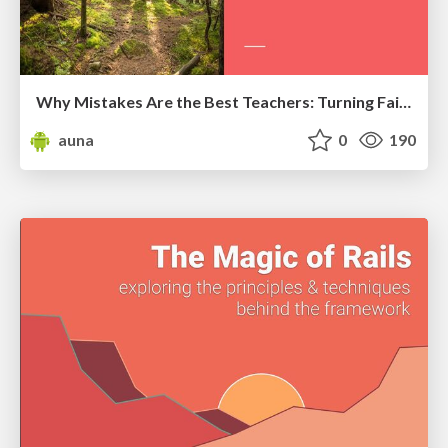
Why Mistakes Are the Best Teachers: Turning Failure into a Pathway for Growth
auna
0
190