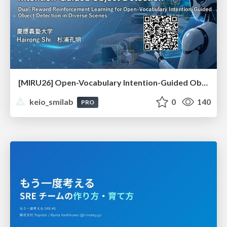
[MIRU26] Open-Vocabulary Intention-Guided Object Detection in Diverse Scenes
keio_smilab
0
140
PRO