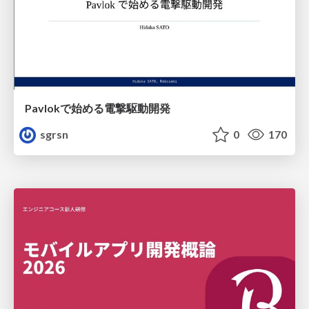
Pavlokで始める電撃駆動開発
sgrsn
0
170