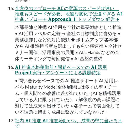
全方位のアプローチ AI の変革のスピードは速い、
推進もスピードが必要、地道な変化では遅すぎる AI
推進アプローチ Approach ⬇ トップダウン 経営 +
本部長陣と連携 AI 活用を全社の重要戦略として推進
• AI 活用レベルの定義 → 全社の目標制度に含める •
業務棚卸しなどの対応依頼 ⬆ ボトムアップ 各本部
から AI 推進担当者を選出してもらい横連携 • 全社セ
ミナー開催、活用事例の展開 • ALL Hands などの全
体ミーティングで毎回発信 • AI 基盤の整備
AI 推進本格稼働前 • 課題ベースでの AI 活用
Project 実行 • アンケートによる課題特定
• 問い合わせベースでの AI 推進サポート AI 活用レ
ベル Maturity Model 全体展開には多くの壁 • チー
ム・個人間での改善に差が出ていた（AI を積極活用
している人に限られていた） ◦ 解像度の高い課題に
対しては成果を出せていた ◦ 各チームで表面化して
いる課題に留まり成果に繋がっていなかった
社内 AI 推進 AI 推進始動から、成果の壁に当たるま
で