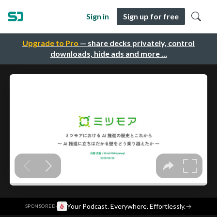
Sign in
Sign up for free
Upgrade to Pro
— share decks privately, control
downloads, hide ads and more …
·
Your Podcast. Everywhere. Effortlessly.
→
SPONSORED