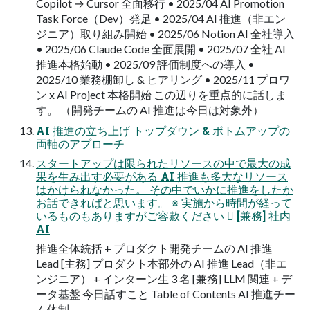
Copilot → Cursor 全面移行 • 2025/04 AI Promotion
Task Force（Dev）発足 • 2025/04 AI 推進（非エン
ジニア）取り組み開始 • 2025/06 Notion AI 全社導入
• 2025/06 Claude Code 全面展開 • 2025/07 全社 AI
推進本格始動 • 2025/09 評価制度への導入 •
2025/10 業務棚卸し & ヒアリング • 2025/11 プロワ
ン x AI Project 本格開始 この辺りを重点的に話しま
す。 （開発チームの AI 推進は今日は対象外）
AI 推進の立ち上げ トップダウン & ボトムアップの
両軸のアプローチ
スタートアップは限られたリソースの中で最大の成
果を生み出す必要がある AI 推進も多大なリソース
はかけられなかった。 その中でいかに推進をしたか
お話できればと思います。 ※ 実施から時間が経って
いるものもありますがご容赦ください 󰢛 [兼務] 社内
AI
推進全体統括 + プロダクト開発チームの AI 推進
Lead [主務] プロダクト本部外の AI 推進 Lead（非エ
ンジニア） + インターン生 3 名 [兼務] LLM 関連 + デ
ータ基盤 今日話すこと Table of Contents AI 推進チー
ム体制