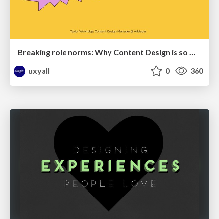
Breaking role norms: Why Content Design is so much more than writing copy - Taylor Woolridge
uxyall
0
360