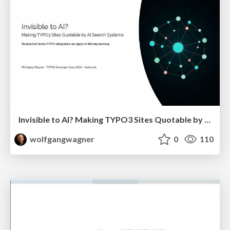
Invisible to AI? Making TYPO3 Sites Quotable by AI Search Systems
wolfgangwagner
0
110