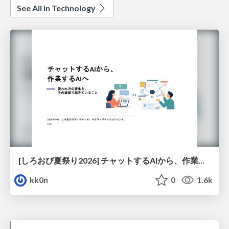
See All in Technology
[しろおび夏祭り2026] チャットするAIから、作業するAIへ - 使われ方の変化と、その裏側で起きていること
kk0n
0
1.6k