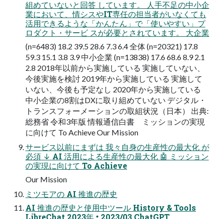
組めていないと回答 しています。 人手不足の中小企
業において、情シスやIT専任の担当者がいなくても
活用できるような「かんたん」で「使いやすい」プ
ロダクト・サービ スが必要とされています。 大企業
(n=6483) 18.2 39.5 28.6 7.3 6.4 全体 (n=20321) 17.8
59.3 15.1 3.8 3.9 中小企業 (n=13838) 17.6 68.6 8.9 2.1
2.8 2018年以前から実施している 実施していない、
今後実施を検討 2019年から実施している 実施して
いない、今後も予定なし 2020年から実施している
中小企業の8割はDXに取り組めていない デジタル・
トランスフォーメーションの取組状況（日本） 出典:
総務省 令和3年版 情報通信白書 ミッションの実現
に向けて To Achieve Our Mission
サービス以前にまずは 我々自身の生産性の最大化 が
必須 ↓ AI 活用による生産性の最大化 🤖 ミッション
の実現に向けて To Achieve
Our Mission
ミツモアの AI 推進の歴史
AI 推進の歴史と使用中ツール History & Tools
LibreChat 2023年 • 2023/03 ChatGPT