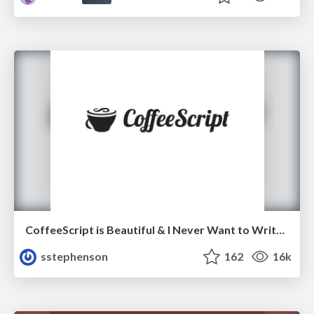
CoffeeScript is Beautiful & I Never Want to Write Plain JavaScript Again
sstephenson
162
16k