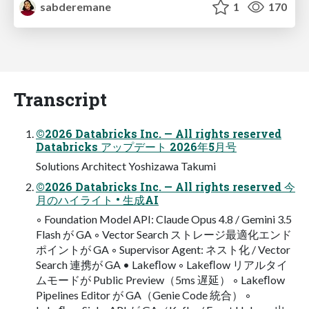
sabderemane
1
170
Transcript
©2026 Databricks Inc. — All rights reserved
Databricks アップデート 2026年5⽉号
Solutions Architect Yoshizawa Takumi
©2026 Databricks Inc. — All rights reserved 今
月のハイライト • ⽣成AI
◦ Foundation Model API: Claude Opus 4.8 / Gemini 3.5
Flash が GA ◦ Vector Search ストレージ最適化エンド
ポイントが GA ◦ Supervisor Agent: ネスト化 / Vector
Search 連携が GA • Lakeﬂow ◦ Lakeﬂow リアルタイ
ムモードが Public Preview（5ms 遅延） ◦ Lakeﬂow
Pipelines Editor が GA（Genie Code 統合） ◦