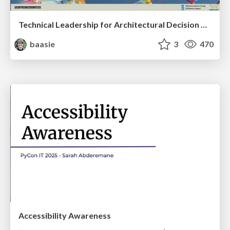
Technical Leadership for Architectural Decision Making
baasie
3
470
Accessibility Awareness