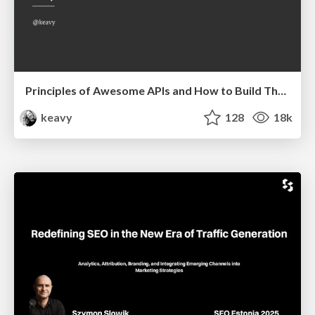
Principles of Awesome APIs and How to Build Them.
keavy
128
18k