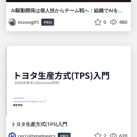
AI駆動開発は個人技からチーム戦へ：組織でAIを使いこなすための実践設計
moongift
0
480
PRO
トヨタ⽣産⽅式(TPS)⼊⾨
recruitengineers
2
620
PRO