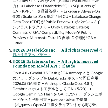
Lakeﬂow Sinks API が GA（Kafka / Event Hubs へ出
⼒） • Lakebase / Databricks SQL ◦ SQL Alerts が
GA（KPI‧データ品質監視） ◦ Lakebase: Always-On
価格 / Scale-to-Zero 既定 / 64 CU ◦ Lakebase Change
Data Feed (CDF) が Public Preview • ガバナンス / イ
ンフラストラクチャ ◦ Unity Catalog: Catalog
Commits が GA / Compatibility Mode が Public
Preview ◦ Microsoft Entra ID ⾃動 ID 管理が GA •
Other
©2026 Databricks Inc. — All rights reserved 今
月の注目アップデート
©2026 Databricks Inc. — All rights reserved
Foundation Model API：Claude
Opus 4.8 / Gemini 3.5 Flash が GA Anthropic と Google
のフラッグシップを Databricks ホストで即日利用
2026.05 GA 概要 • Anthropic Claude Opus 4.8 を
Databricks ホストモデルとして GA（5/28） •
Google Gemini 3.5 Flash を GA（5/19）、ダッシュボ
ードからも利⽤可能 • pay-per-token で提供
（ai_query / OpenAI 互換クライアントから呼び出