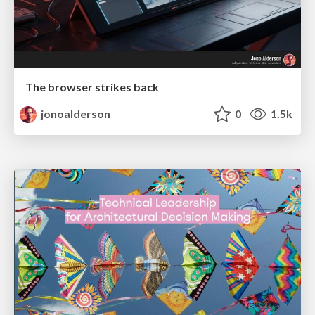
The browser strikes back
jonoalderson
0
1.5k