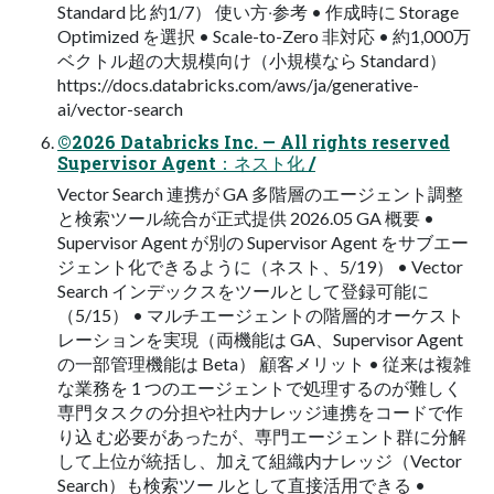
Standard ⽐ 約1/7） 使い⽅‧参考 • 作成時に Storage
Optimized を選択 • Scale-to-Zero ⾮対応 • 約1,000万
ベクトル超の⼤規模向け（⼩規模なら Standard）
https://docs.databricks.com/aws/ja/generative-
ai/vector-search
©2026 Databricks Inc. — All rights reserved
Supervisor Agent：ネスト化 /
Vector Search 連携が GA 多階層のエージェント調整
と検索ツール統合が正式提供 2026.05 GA 概要 •
Supervisor Agent が別の Supervisor Agent をサブエー
ジェント化できるように（ネスト、5/19） • Vector
Search インデックスをツールとして登録可能に
（5/15） • マルチエージェントの階層的オーケスト
レーションを実現（両機能は GA、Supervisor Agent
の⼀部管理機能は Beta） 顧客メリット • 従来は複雑
な業務を 1 つのエージェントで処理するのが難しく
専⾨タスクの分担や社内ナレッジ連携をコードで作
り込 む必要があったが、専⾨エージェント群に分解
して上位が統括し、加えて組織内ナレッジ（Vector
Search）も検索ツー ルとして直接活⽤できる •