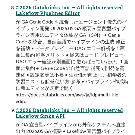
©2026 Databricks Inc. — All rights reserved
Lakeﬂow Pipelines Editor
が GA Genie Code を統合したエージェント優先のパ
イプライン開発 UI 2026.05 GA 概要 • 宣⾔型パイプ
ライン専⽤のエディタ体験が GA（5/4） • Genie
Code を統合、⾃然⾔語でパイプラインの⽣成‧修正
を補助 • データプレビュー‧DAG‧エラー解析を 1 画
⾯に集約 顧客メリット • 従来はコード‧プレビュー‧
DAG‧エラー確認が別画⾯に 散らばっていたが、1 画
⾯に集約＋ Genie Code の⾃然⾔語 補完で開発を⾼
速化 • 設定変更は不要 • ⽣産性が向上し、初学者の
学習コストも低減 使い⽅‧参考 • パイプライン作成時
に新エディタが既定で開く
https://docs.databricks.com/aws/ja/ldp/multi-ﬁle-
editor
©2026 Databricks Inc. — All rights reserved
Lakeﬂow Sinks API
が GA 宣言型パイプラインから外部システムへ直接
出力 2026.05 GA 概要 • Lakeﬂow 宣⾔型パイプライ