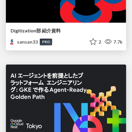
Digitization部 紹介資料
sansan33
2
7.7k
PRO