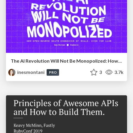
The AI Revolution Will Not Be Monopolized: How open-source beats economies of scale, even for LLMs
inesmontani
3
3.7k
PRO