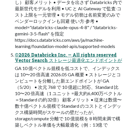
し） 顧客メリット • データを出さず Databricks 内で
最新世代モデルを利⽤ • UC と AI Gateway で監査‧コ
スト上限を⼀元管理 • モデル切替は名前変更のみで
ベンダーロックインも回避 使い⽅‧参考 •
model="databricks-claude-opus-4-8" / "databricks-
gemini-3-5-ﬂash" を指定
https://docs.databricks.com/aws/ja/machine-
learning/foundation-model-apis/supported-models
©2026 Databricks Inc. — All rights reserved
Vector Search ストレージ最適化エンドポイントが
GA 10 億ベクトル規模を低コストで、インデックス
は 10〜20 倍高速 2026.05 GA 概要 • ストレージとコ
ンピュートを分離した新エンドポイントが GA
（5/20） • 次元 768 で 10 億超に対応、Standard ⽐
10〜20 倍⾼速（1 ユニット =最⼤約6,400万ベクトル
＝Standard の約32倍） 顧客メリット • 従来は数億〜
数⼗億ベクトル規模で Standard のコストとインデッ
クス構築時間がスケールの壁だったが、
storage/compute 分離で 10 億規模を 8 時間未満で構
築しベクトル単価を⼤幅最適化（例：13億 で