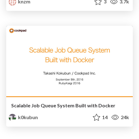
knzm
3
3.7k
Scalable Job Queue System Built with Docker
k0kubun
14
24k