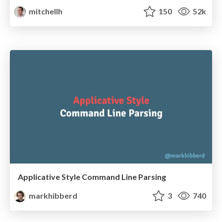
mitchellh
150
52k
Applicative Style Command Line Parsing
markhibberd
3
740