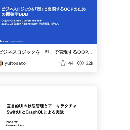
ビジネスロジックを「型」で表現するOOPのための関数型DDD / Functional And Type-Safe DDD for OOP
yuitosato
44
32k