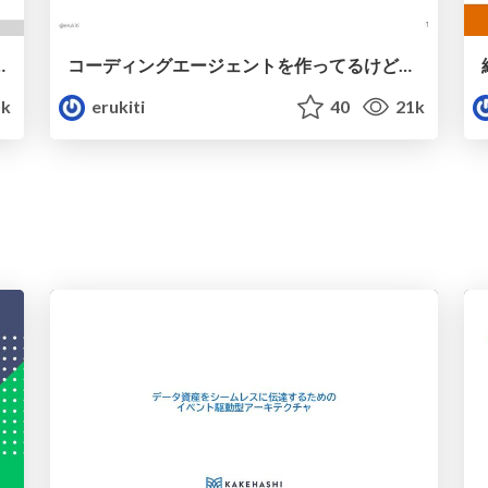
作ろう / TSKaigi 2025
コーディングエージェントを作ってるけどうまくいかなかった話 ～あるいは二ヶ月本気でコーディングエージェントと向き合った話～ / Two Month Agent Struggle
k
erukiti
40
21k