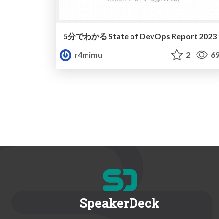
5分でわかる State of DevOps Report 2023
r4mimu
2
69
SpeakerDeck