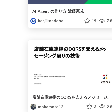
AI_Agent_の作り方_近藤憲児
kenjikondobai
19
7.
店舗在庫連携のCQRSを支えるメッセージング周りの技術 / Messaging and Patterns in DynamoDB for CQRS
mokamoto12
3
2.