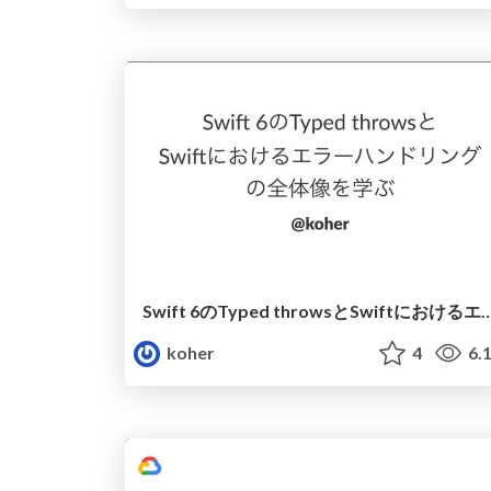
Swift 6のTyped throwsとSwiftにおけるエラーハ
koher
4
6.