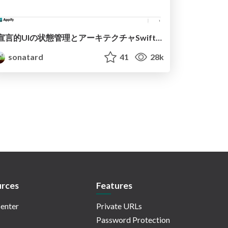
宣言的UIの状態管理とアーキテクチャSwiftUIとGraphQLによる実践/swiftui-graphql
sonatard
41
28k
rces
Features
enter
Private URLs
Password Protection