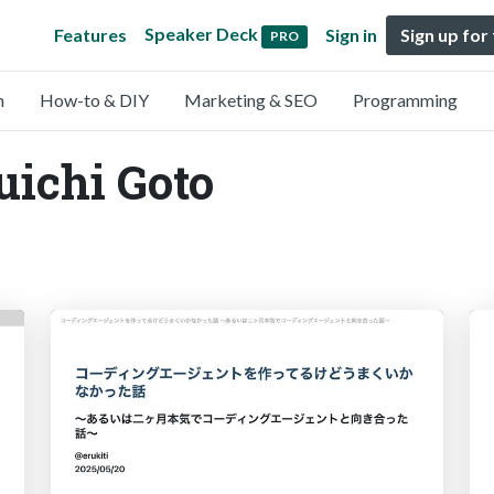
Speaker Deck
Features
Sign in
Sign up for
PRO
n
How-to & DIY
Marketing & SEO
Programming
uichi Goto