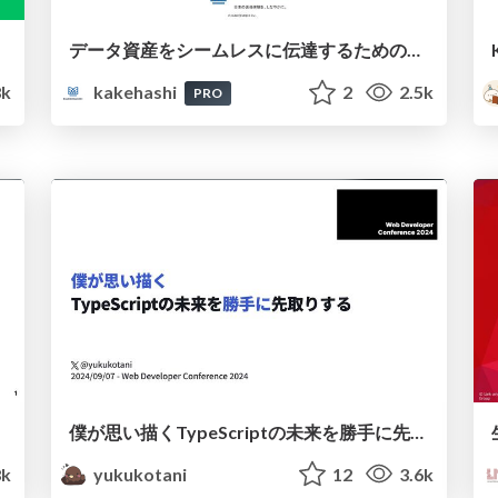
データ資産をシームレスに伝達するためのイベント駆動型アーキテクチャ
8k
kakehashi
2
2.5k
PRO
僕が思い描くTypeScriptの未来を勝手に先取りする
8k
yukukotani
12
3.6k