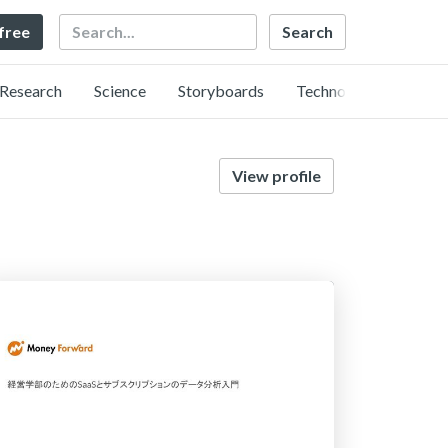
Search
 free
Research
Science
Storyboards
Technology
View profile