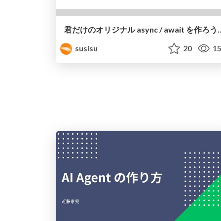
君だけのオリジナル async / await を
susisu
20
15