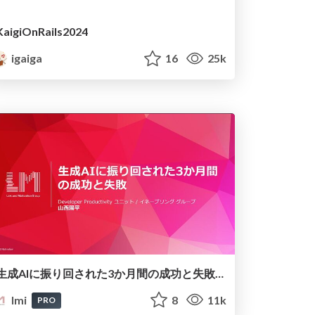
KaigiOnRails2024
igaiga
16
25k
生成AIに振り回された3か月間の成功と失敗/dev-productivity-con2024-link-and-motivation
lmi
8
11k
PRO