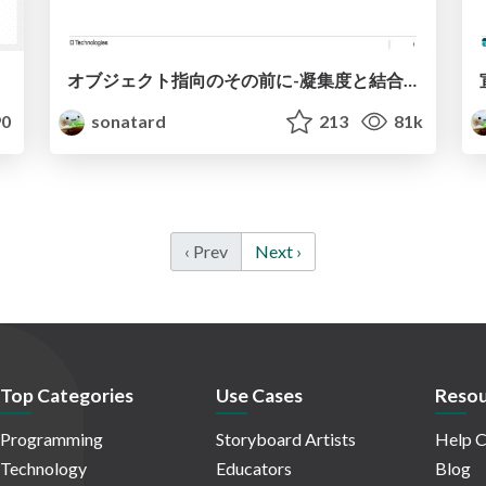
オブジェクト指向のその前に-凝集度と結合度/Coheision-Coupling
0
sonatard
213
81k
‹ Prev
Next ›
Top Categories
Use Cases
Resou
Programming
Storyboard Artists
Help C
Technology
Educators
Blog