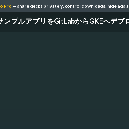
o Pro
— share decks privately, control downloads, hide ads 
sサンプルアプリをGitLabからGKEへデ