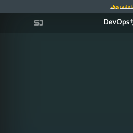
Upgrade t
DevOp