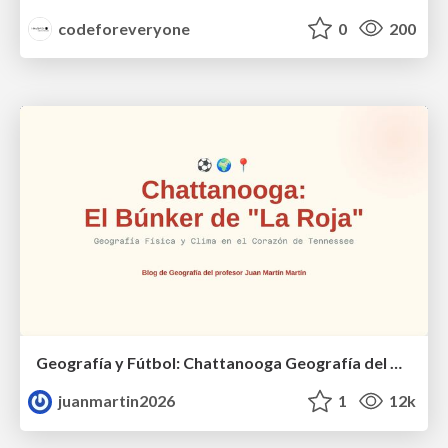
codeforeveryone
0
200
Geografía y Fútbol: Chattanooga Geografía del Búnker de La Roja.
juanmartin2026
1
12k