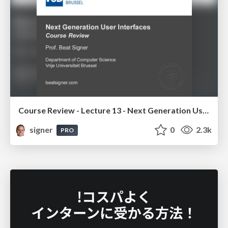
Course Review - Lecture 13 - Next Generation User Interfaces (4018166FNR)
signer
0
2.3k
PRO