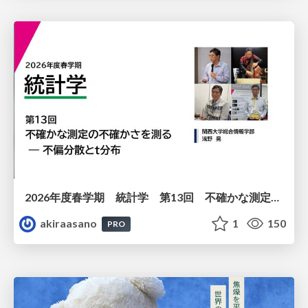
2026年度春学期 統計学 第13回 不確かな測定の不確かさを測る ― 不偏分散とt分布 (2026. 6. 25)
akiraasano
1
150
PRO