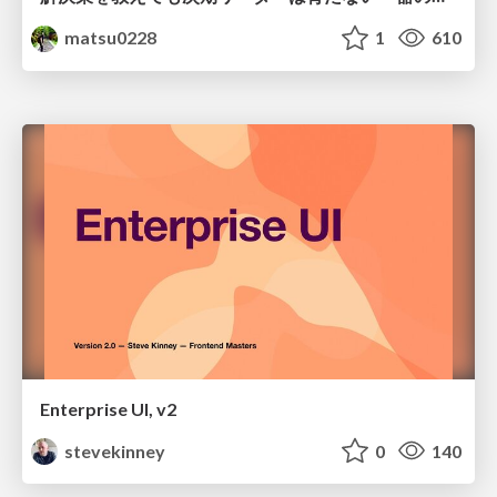
matsu0228
1
610
Enterprise UI, v2
stevekinney
0
140