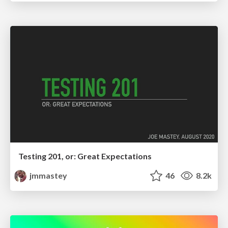
Testing 201, or: Great Expectations
jmmastey
46
8.2k