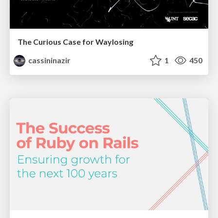
The Curious Case for Waylosing
cassininazir
1
450