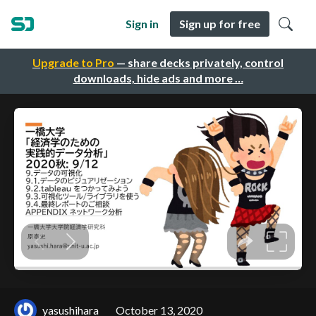
Sign in
Sign up for free
Upgrade to Pro
— share decks privately, control
downloads, hide ads and more …
yasushihara
October 13, 2020