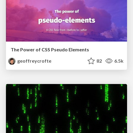
The Power of CSS Pseudo Elements
geoffreycrofte
82
6.5k