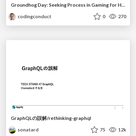
Groundhog Day: Seeking Process in Gaming for Health
codingconduct
0
270
GraphQLの誤解/rethinking-graphql
sonatard
75
12k