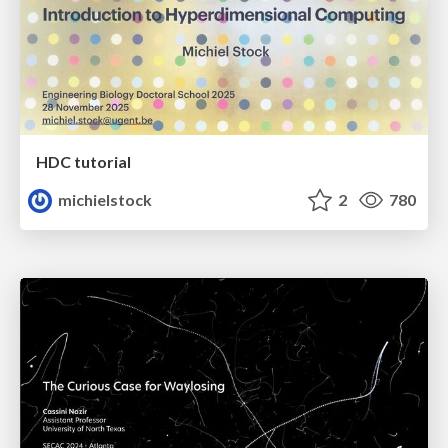
HDC tutorial
michielstock
2
780