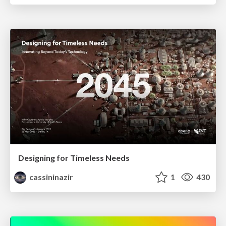
Designing for Timeless Needs
cassininazir
1
430