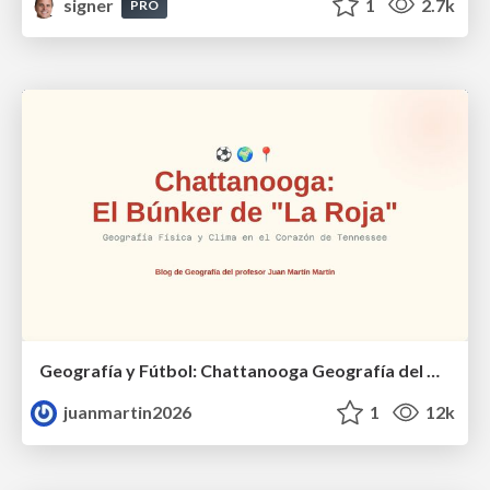
signer
1
2.7k
PRO
Geografía y Fútbol: Chattanooga Geografía del Búnker de La Roja.
juanmartin2026
1
12k