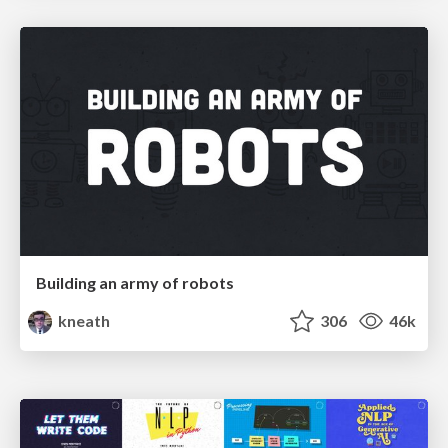
Building an army of robots
kneath
306
46k