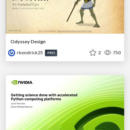
Odyssey Design
rkendrick25
2
750
PRO