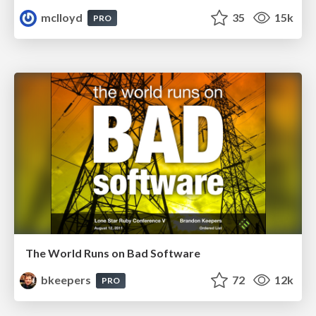
mclloyd
35
15k
PRO
The World Runs on Bad Software
bkeepers
72
12k
PRO