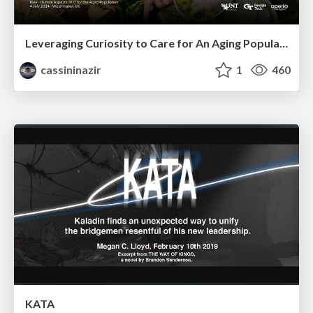
Leveraging Curiosity to Care for An Aging Population
cassininazir
1
460
KATA