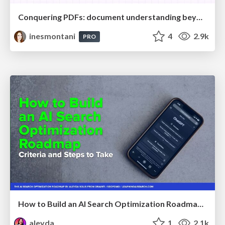
Conquering PDFs: document understanding beyond plain text
inesmontani
4
2.9k
PRO
How to Build an AI Search Optimization Roadmap - Criteria and Steps to Take #SEOIRL
aleyda
1
2.1k