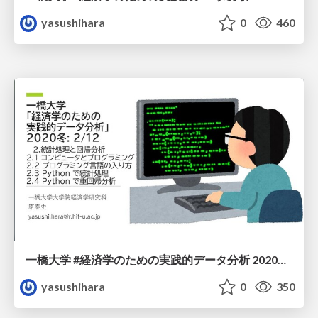
yasushihara
0
460
一橋大学 #経済学のための実践的データ分析 2020冬: 2/12
yasushihara
0
350