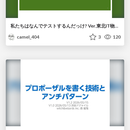
私たちはなんでテストするんだっけ? Ver.東北IT物産展2026 in 会津若松
camel_404
3
120