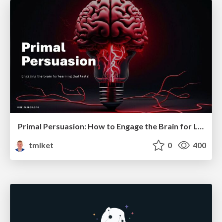
Primal Persuasion: How to Engage the Brain for Learning That Lasts
tmiket
0
400