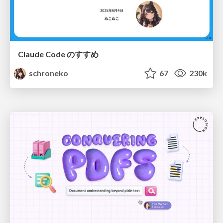
Claude Code のすすめ
schroneko
67
230k