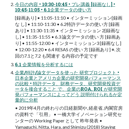
今日の内容 • 10:30-10:45 • プレ講義 [録画なし] •
10:45-11:05 • 6.1企業データの使い方
[録画あり] • 11:05-11:10 • インターミッション[録画
な し] • 11:10-11:30 • 6.2特許データの使い方 [録画
あり] • 11:30-11:35 • インターミッション 2[録画な
し] • 11:35-11:55 • 6.3 論文データの使い 方 [録画あ
り] • 11:55-12:00 • インターミッション3 [録画なし]
• 12:00-12:20 • 6.4 RESAS の使い 方 [録画あり] ※. 次
回の7.1と7.2 も関連す る内容の予定です
6.1 企業情報を分析するには
企業/特許/論文データを使った 研究プロジェクト •
日本企業とアメリカ企業の研究開発パフォーマンス
の比較 • 特許データ、財務データ、研究開発投資デ
ータを接合すること で、企業のROA, ROI が研究開
発パフォーマンスによってどう 説明付けられるか定
量的に分析
• 2019年4月の終わりの日経新聞や, 経産省, 内閣官房
の資料で 「引用」 • 一橋大学イノベーション研究セ
ンターの Working Paper として 昨年発表 •
Yamaguchi, Nitta, Hara, and Shimizu (2018) Staying