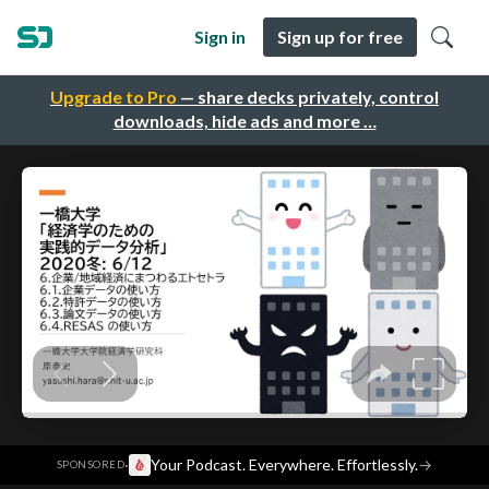
Sign in
Sign up for free
Upgrade to Pro
— share decks privately, control
downloads, hide ads and more …
·
Your Podcast. Everywhere. Effortlessly.
→
SPONSORED