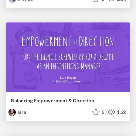
Balancing Empowerment & Direction
lara
6
1.2k