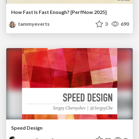
How Fast Is Fast Enough? [PerfNow 2025]
tammyeverts
3
690
Speed Design