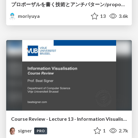
プロポーザルを書く技術とアンチパターン/proposal-writing-and-antipatterns
moriyuya
13
3.6k
Course Review - Lecture 13 - Information Visualisation (4019538FNR)
signer
1
2.7k
PRO