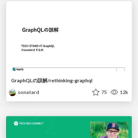
GraphQLの誤解/rethinking-graphql
sonatard
75
12k