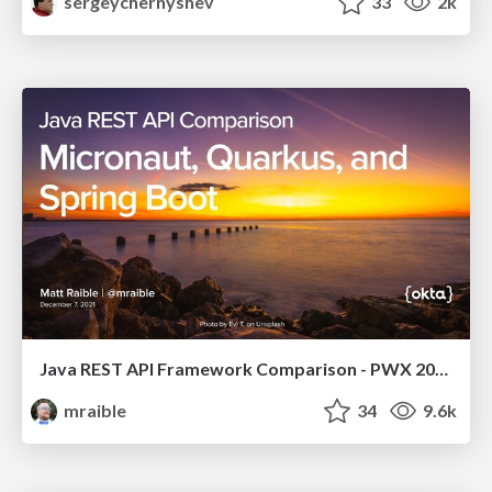
sergeychernyshev
33
2k
Java REST API Framework Comparison - PWX 2021
mraible
34
9.6k