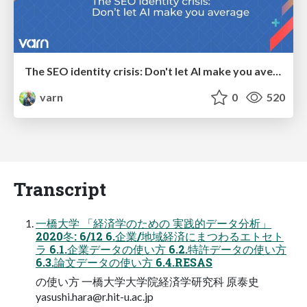
The SEO identity crisis: Don't let AI make you average
varn
0
520
Transcript
一橋大学 「経済学のための 実践的データ分析」
2020冬: 6/12 6.企業/地域経済にまつわるエトセト
ラ 6.1.企業データの使い方 6.2.特許データの使い方
6.3.論文データの使い方 6.4.RESAS
の使い方 一橋大学大学院経済学研究科 原泰史
yasushi.hara@r.hit-u.ac.jp