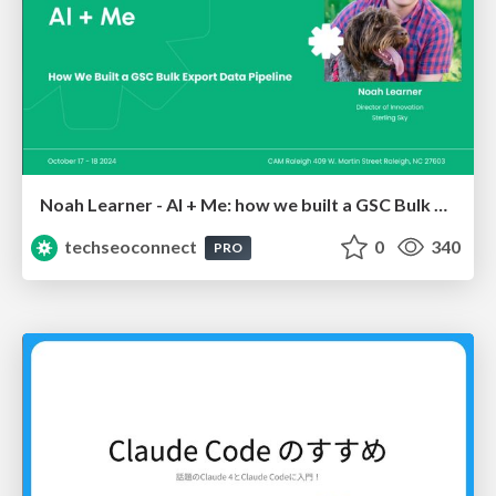
Noah Learner - AI + Me: how we built a GSC Bulk Export data pipeline
techseoconnect
0
340
PRO