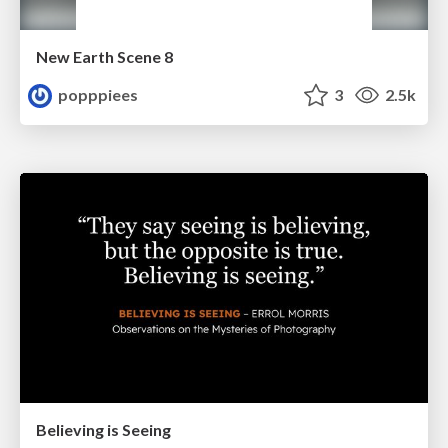
New Earth Scene 8
popppiees
3
2.5k
Believing is Seeing