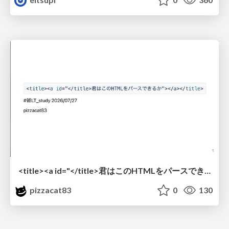
<title><a id="</title>君はこのHTMLをパースできるか"></a></title> #雑LT_study
pizzacat83
0
130