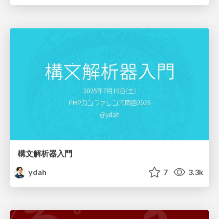
構文解析器入門
ydah
7
3.3k