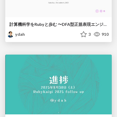
計算機科学をRubyと歩む 〜DFA型正規表現エンジンをつくる～
ydah
3
910