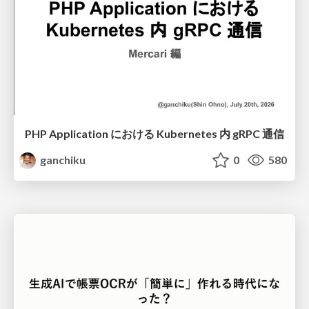
PHP Application における Kubernetes 内 gRPC 通信
ganchiku
0
580