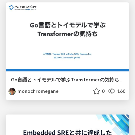
Go言語とトイモデルで学ぶTransformerの気持ち / fukuokago23-transformer
monochromegane
0
160