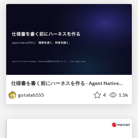
仕様書を書く前にハーネスを作る - Agent Native開発は「探索を速く、判定を固く」
gotalab555
4
1.5k