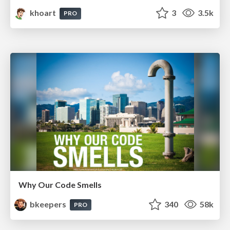
khoart
3
3.5k
PRO
Why Our Code Smells
bkeepers
340
58k
PRO