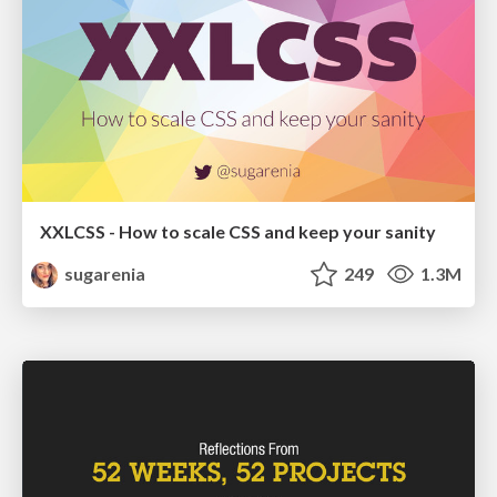
XXLCSS - How to scale CSS and keep your sanity
sugarenia
249
1.3M