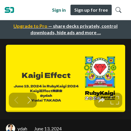
Sign in
Sign up for free
Upgrade to Pro
— share decks privately, control
downloads, hide ads and more …
ydah
June 13, 2024