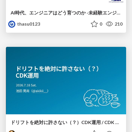
AI時代、エンジニアはどう育つのか -未経験エンジニアの成長を間近で見て考えたこと-
thasu0123
0
210
ドリフトを絶対に許さない（？）CDK運用 / CDK Ops with Zero Tolerance for Drifts (?)