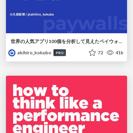
世界の人気アプリ100個を分析して見えたペイウォール設計の心得
akihiro_kokubo
72
41k
PRO