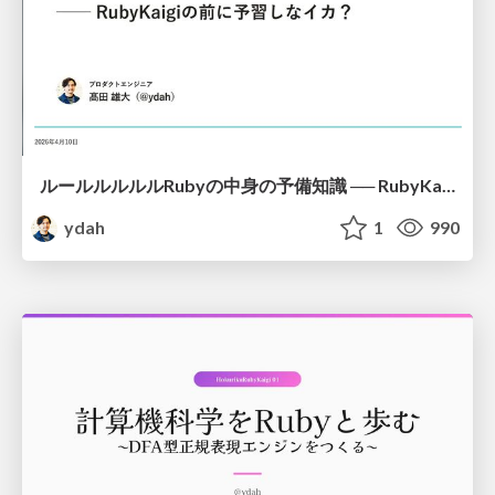
ルールルルルルRubyの中身の予備知識 ── RubyKaigiの前に予習しなイカ？
ydah
1
990