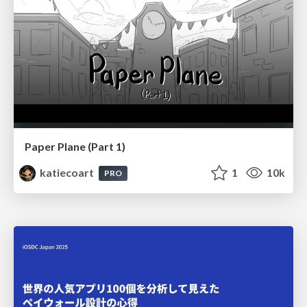
Paper Plane (Part 1)
katiecoart
1
10k
PRO