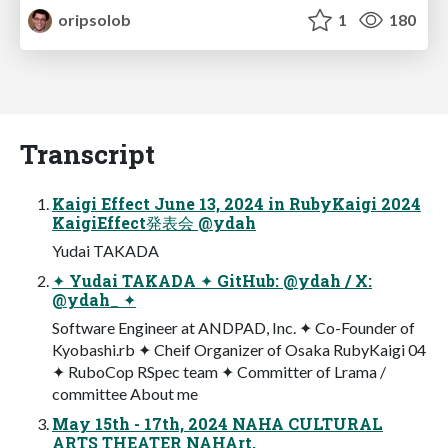
oripsolob
1
180
Transcript
Kaigi Effect June 13, 2024 in RubyKaigi 2024
KaigiEffect発表会 @ydah
Yudai TAKADA
✦ Yudai TAKADA ✦ GitHub: @ydah / X:
@ydah_ ✦
Software Engineer at ANDPAD, Inc. ✦ Co-Founder of
Kyobashi.rb ✦ Cheif Organizer of Osaka RubyKaigi 04
✦ RuboCop RSpec team ✦ Committer of Lrama /
committee About me
May 15th - 17th, 2024 NAHA CULTURAL
ARTS THEATER NAHArt,