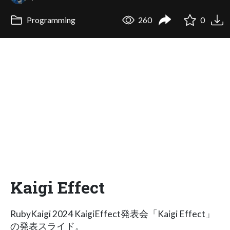
Programming
260
0
Kaigi Effect
RubyKaigi 2024 KaigiEffect発表会「Kaigi Effect」
の発表スライド。