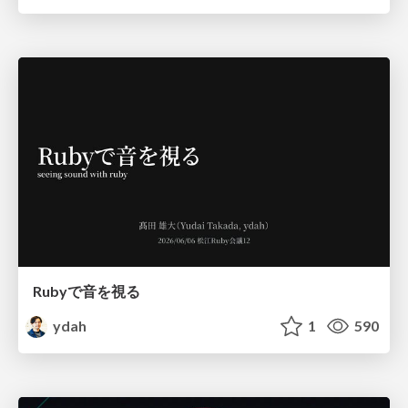
Rubyで音を視る
ydah
1
590