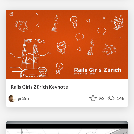
Rails Girls Zürich Keynote
gr2m
96
14k