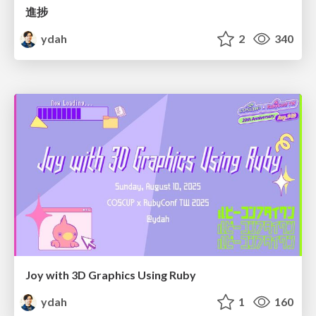
進捗
ydah
2
340
Joy with 3D Graphics Using Ruby
ydah
1
160