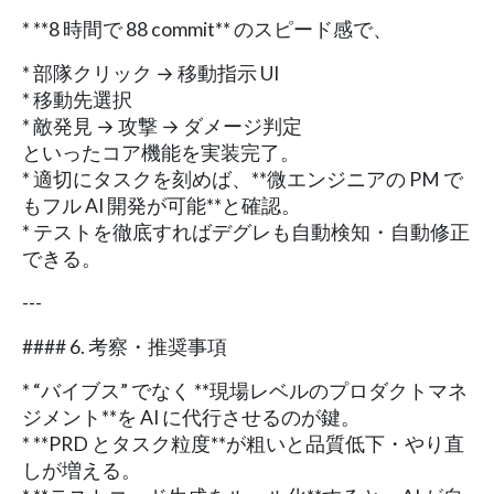
* **8 時間で 88 commit** のスピード感で、
* 部隊クリック → 移動指示 UI
* 移動先選択
* 敵発見 → 攻撃 → ダメージ判定
といったコア機能を実装完了。
* 適切にタスクを刻めば、**微エンジニアの PM で
もフル AI 開発が可能**と確認。
* テストを徹底すればデグレも自動検知・自動修正
できる。
---
#### 6. 考察・推奨事項
* “バイブス” でなく **現場レベルのプロダクトマネ
ジメント**を AI に代行させるのが鍵。
* **PRD とタスク粒度**が粗いと品質低下・やり直
しが増える。