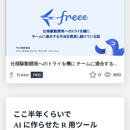
仕様駆動開発へのトライを機に チームに適合する手法を模索し続けている話
freee
0
400
PRO