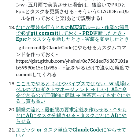
ンw - 五月雨で実装させた場合は、後追いでPRDと
Epicとタスクを更新させる - そういうCLAUDE.mdル
ールを作っておくと楽(あとで説明する)
なにか実装を行うときのMUSTルール - 作業の節目
で必ずgit commitしておく - PRD更新したとき -
Epicとタスクを更新したとき - 実装を変更したとき
- git commitをClaudeCodeにやらせるカスタムコマ
ンドを作っておく -
https://gist.github.com/yheihei/8c7561ed76367181a
b59990e15c1b986 - 下記をやるだけで適切な粒度で
commitしてくれる
ここまでやると もはやバイブスではない...w 現場レ
ベルのプロダクトマネージメント → しかしAIに命
令できるので圧倒的に簡単 → 無茶言ってもすぐにや
るし質も高い
開発の流れ - 最低限の要求定義を作らせる - ↑をも
とにAIにタスク分解させる - タスクごとに AIにや
らせる
エピック or タスク単位でClaudeCodeにやらせて
いく