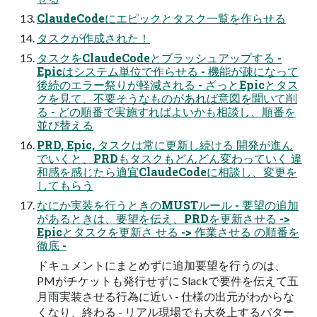
ClaudeCodeにエピックとタスク一覧を作らせる
タスクが作成された！
タスクをClaudeCodeとブラッシュアップする -
Epicはシステム単位で作らせる - 機能が疎になって
後続のエラー祭りが軽減される - ざっとEpicとタス
クを見て、不要そうなものがあれば意図を聞いて削
る - どの順番で実施すればよいかも相談し、順番を
並び替える
PRD, Epic, タスクは常に更新し続ける 開発が進ん
でいくと、PRDもタスクもどんどん変わっていく 違
和感を感じたら適宜ClaudeCodeに相談し、変更を
してもらう
なにか実装を行うときのMUSTルール - 要望の追加
があるときは、要望を伝え、PRDを更新させる ->
Epicとタスクを更新さ せる -> 作業させる の順番を
徹底 -
ドキュメントにまとめずに追加要望を行うのは、
PMがチケットも発行せずに Slackで要件を伝えて五
月雨実装させる行為に近い - 仕様の出元がわからな
くなり、終わる - リアル現場でも大炎上するパター