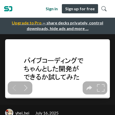
Sign in
Sign up for free
Upgrade to Pro
— share decks privately, control
downloads, hide ads and more …
yhei_hei
July 16, 2025