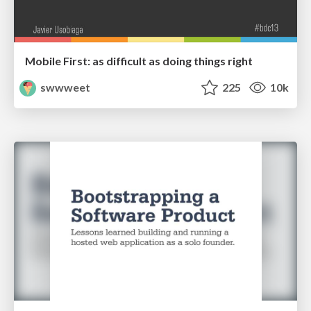
Mobile First: as difficult as doing things right
swwweet
225
10k