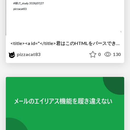
<title><a id="</title>君はこのHTMLをパースできるか"></a></title> #雑LT_study
pizzacat83
0
130