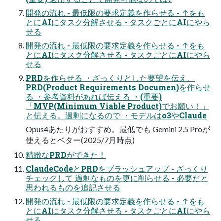
開発の流れ - 最低限の要求定義を作らせる - ↑をも
とにAIにタスク分解させる - タスクごとにAIにやら
せる
開発の流れ - 最低限の要求定義を作らせる - ↑をも
とにAIにタスク分解させる - タスクごとにAIにやら
せる
PRDを作らせる ・ざっくりとした要望を伝え、
PRD(Product Requirements Documen)を作らせ
る ・参考資料があれば伝える ・(重要)
「MVP(Minimum Viable Product)でお願い！」
と伝える。過剰になるので ・モデルはo3やClaude
Opus4あたりがおすすめ。最低でも Gemini 2.5 Proが
使えるとベター(2025/7月時点)
精緻なPRDができた！
ClaudeCodeとPRDをブラッシュアップ - ざっくり
チェックして 過剰なものを更に削らせる - 必要だと
思われるものを追記させる
開発の流れ - 最低限の要求定義を作らせる - ↑をも
とにAIにタスク分解させる - タスクごとにAIにやら
せる