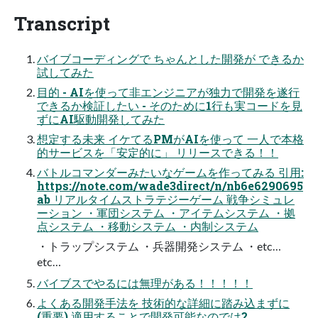
Transcript
バイブコーディングで ちゃんとした開発が できるか
試してみた
目的 - AIを使って非エンジニアが独力で開発を遂行
できるか検証したい - そのために1行も実コードを見
ずにAI駆動開発してみた
想定する未来 イケてるPMがAIを使って 一人で本格
的サービスを「安定的に」 リリースできる！！
バトルコマンダーみたいなゲームを作ってみる 引用:
https://note.com/wade3direct/n/nb6e6290695
ab リアルタイムストラテジーゲーム 戦争シミュレ
ーション ・軍団システム ・アイテムシステム ・拠
点システム ・移動システム ・内制システム
・トラップシステム ・兵器開発システム ・etc…
etc…
バイブスでやるには無理がある！！！！！
よくある開発手法を 技術的な詳細に踏み込まずに
(重要) 適用することで開発可能なのでは?