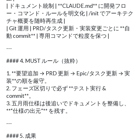
| ドキュメント統制 | **CLAUDE.md** に開発フロ
ー・コマンド・ルールを明文化 | /init でアーキテク
チャ概要を随時再生成 |
| Git 運用 | PRD/タスク更新・実装変更ごとに **自
動 commit** | 専用コマンドで粒度を保つ |
---
#### 4. MUST ルール（抜粋）
1. **要望追加 → PRD 更新 → Epic/タスク更新 → 実
装**の順を厳守。
2. フェーズ区切りで必ず **テスト実行 &
commit**。
3. 五月雨仕様は後追いでドキュメントを整備し、
**“仕様の出元”** を残す。
---
#### 5. 成果