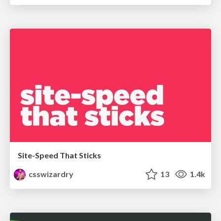
Site-Speed That Sticks
csswizardry
13
1.4k