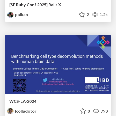
[SF Ruby Conf 2025] Rails X
palkan
2
1.2k
WCS-LA-2024
lcolladotor
0
790