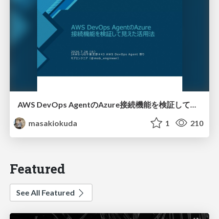
AWS DevOps AgentのAzure接続機能を検証して見えた活用法／Use Cases Verified for the AWS DevOps Agent's Azure Connectivity Feature
masakiokuda
1
210
Featured
See All Featured