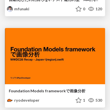
mfunaki
0
120
Foundation Models frameworkで画像分析
ryodeveloper
1
530