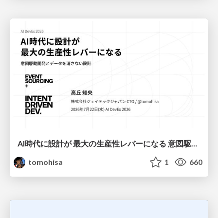
AI時代に設計が 最大の生産性レバーになる 意図駆動開発とデータを消さない設計｜Don't Delete Your Data or Your Intent — Design as the Deepest Lever in the AI Era
tomohisa
1
660