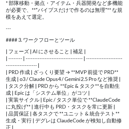
* 部隊移動・拠点・アイテム・兵器開発など多機能
が必要で、**“バイブスだけで作るのは無理”** な規
模をあえて選定。
---
#### 3. ワークフローとツール
| フェーズ | AI にさせること | 補足 |
| -------- | --------------------------------- | ---------------------
------------------ |
| PRD 作成 | ざっくり要望 → **MVP 前提で PRD**
生成 | o3 / Claude Opus4 / Gemini 2.5 Pro など推奨 |
| タスク分解 | PRD から **Epic & タスク**を自動生
成 | Epic は「システム単位」がコツ |
| 実装サイクル | Epic / タスク単位で **ClaudeCode
に丸投げ** | 進行中も PRD・タスクを常に更新 |
| 品質保証 | 各タスクで **ユニット & 統合テスト**
生成・実行 | デグレは ClaudeCode が検知し自動修
正 |