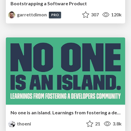
Bootstrapping a Software Product
garrettdimon
307
120k
PRO
No one is an island. Learnings from fostering a developers community.
thoeni
21
3.8k