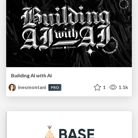
Building AI with AI
inesmontani
1
1.1k
PRO