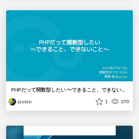
PHPだって関数型したい 〜できること、できないこと〜 / fp-in-php
jsoizo
1
270