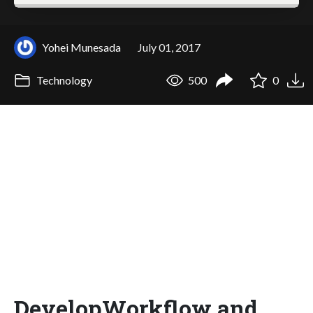
Yohei Munesada
July 01, 2017
Technology
500
0
DevelopWorkflow and