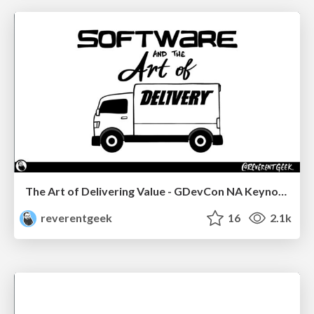
The Art of Delivering Value - GDevCon NA Keynote
reverentgeek
16
2.1k