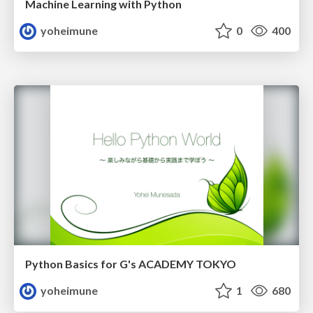
Machine Learning with Python
yoheimune
0
400
Python Basics for G's ACADEMY TOKYO
yoheimune
1
680