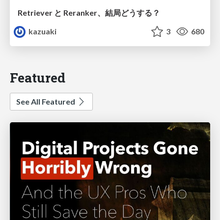
Retriever と Reranker、結局どうする？
kazuaki
3
680
Featured
See All Featured