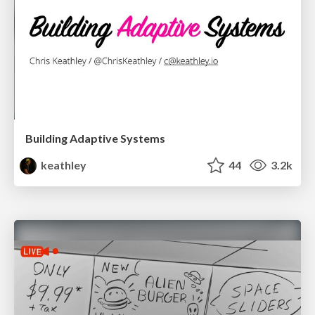
Building Adaptive Systems
keathley
44
3.2k