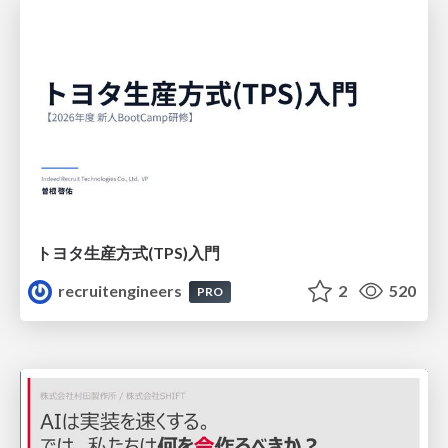
トヨタ⽣産⽅式(TPS)⼊⾨
recruitengineers
2
520
PRO