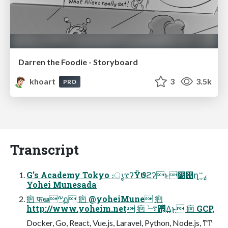
Darren the Foodie - Storyboard
khoart
3
3.5k
PRO
Transcript
G’s Academy Tokyo ։ൃϫʔΫϑϩʔͱ໰୊ղܾߨ࠲
Yohei Munesada
㾎 फఆ༸ฏ 㾎 @yoheiMune 㾎
http://www.yoheim.net 㾎 ࠷ۙ΍͍ͬͯΔ͜ͱ 㾎 GCP,
Docker, Go, React, Vue.js, Laravel, Python, Node.js, ͳͲ