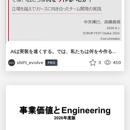
AIは実装を速くする。では、私たちは何を今作るべきか？－立場を越えてリリースに向き合ったチーム開発の実践 / 20260801 Hiromi Nakaya and Naoki Takahashi
shift_evolve
3
410
PRO