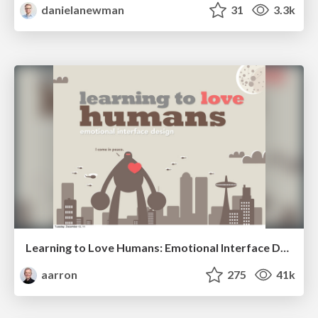
danielanewman
31
3.3k
Learning to Love Humans: Emotional Interface Design
aarron
275
41k