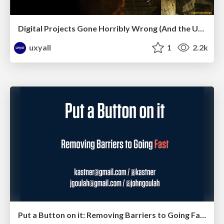
Digital Projects Gone Horribly Wrong (And the UX Pros Who Still Save the Day) - Dean Schuster
uxyall
1
2.2k
Put a Button on it: Removing Barriers to Going Fast.