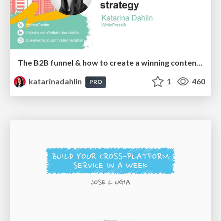
The B2B funnel & how to create a winning content strategy
katarinadahlin
1
460
PRO