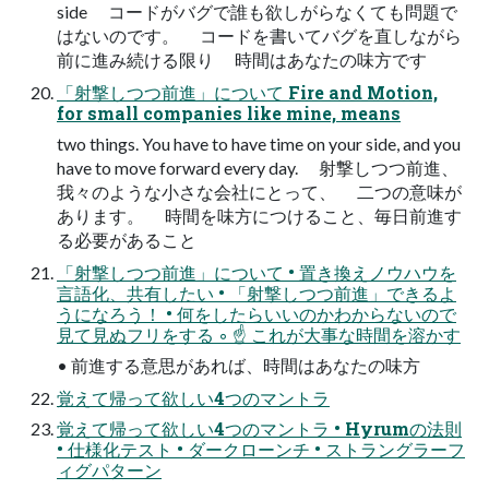
side コードがバグで誰も欲しがらなくても問題で
はないのです。 コードを書いてバグを直しながら
前に進み続ける限り 時間はあなたの味⽅です
「射撃しつつ前進」について Fire and Motion,
for small companies like mine, means
two things. You have to have time on your side, and you
have to move forward every day. 射撃しつつ前進、
我々のような⼩さな会社にとって、 ⼆つの意味が
あります。 時間を味⽅につけること、毎⽇前進す
る必要があること
「射撃しつつ前進」について • 置き換えノウハウを
⾔語化、共有したい • 「射撃しつつ前進」できるよ
うになろう！ • 何をしたらいいのかわからないので
⾒て⾒ぬフリをする ◦ ☝ これが⼤事な時間を溶かす
• 前進する意思があれば、時間はあなたの味⽅
覚えて帰って欲しい4つのマントラ
覚えて帰って欲しい4つのマントラ • Hyrumの法則
• 仕様化テスト • ダークローンチ • ストラングラーフ
ィグパターン