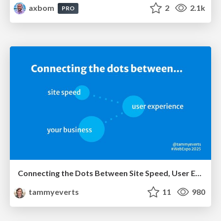
axbom
2
2.1k
PRO
Connecting the Dots Between Site Speed, User Experience & Your Business [WebExpo 2025]
tammyeverts
11
980