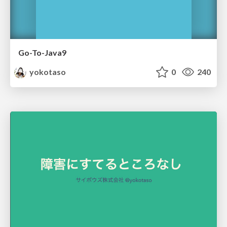
Go-To-Java9
yokotaso
0
240