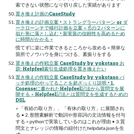
索できない状態になり切り戻した実績があります
置き換え計画のCaseStudy
置き換えの計画⽴案 • ストラングラーパターン or ダ
ークローンチで移⾏計画を⽴案 ◦ ☝の２パターンに
似た形に落とし込む • 新実装の信頼性を⾼めるため
に時間がかかる ◦
慌てずに楽に作業できるところから攻める ◦ 簡単な
箇所でノウハウを⾝につける、素振りをする
置き換えの作戦⽴案 CaseStudy by yokotaso お
題: Helpfeel索引⽣成処理を置き換えたい
置き換えの作戦⽴案 CaseStudy by yokotaso バ
ッチ処理のやってることを超ざっくり説明 • 1.
Cosenseに書かれたHelpfeel記法から質問⽂を展
開する ◦ Helpfeel記法とは質問⽂を⽣成するための
DSL
◦ 「有給の取り⽅」、「有休の取り⽅」に展開され
る • 2. 形態素解析で動詞や形容詞の⽂法情報を付与
する ◦ pythonで実装しているのはこれが理由 • 3. 質
問⽂とナレッジの情報の紐付けたhelpdata.jsonを⽣