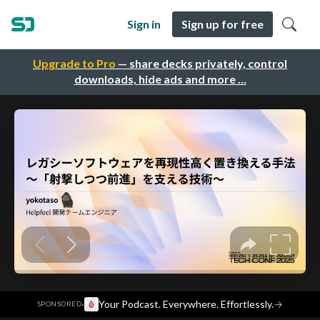
Sign in
Sign up for free
Upgrade to Pro
— share decks privately, control
downloads, hide ads and more …
·
Your Podcast. Everywhere. Effortlessly.
→
SPONSORED