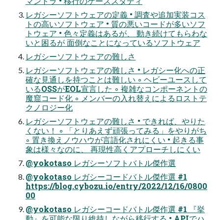
マントラ • 移⾏のケーススタディ
レガシーソフトウェアの定義 • 調査や追加実装コス
トの⾼いソフトウェア • 質の悪いコードが多いソフ
トウェア • ⾊々定義はあるが、 動き続けてもらわな
いと困るが ⾯倒なことになっているソフトウェア
レガシーソフトウェアの難しさ
レガシーソフトウェアの難しさ • レガシー化への正
確な⾒通しを持つことは難しい ◦ ヘビーユースして
いるOSSがEOL宣⾔した ◦ 複雑なコンポーネントの
魔窟コード化 ◦ メンバーの⼊れ替えによるロストテ
クノロジー化
レガシーソフトウェアの難しさ • できれば、やりた
くない！ ◦ 「とりあえず頑張ってみる」をやりがち
◦ 置き換えノウハウが⾔語化されにくい • 起きる事
象は様々なのに、 再現性⾼くアプローチしにくい
@yokotaso レガシーソフトバトル傑作選
@yokotaso レガシーコードバトル傑作選 #1
https://blog.cybozu.io/entry/2022/12/16/0800
00
@yokotaso レガシーコードバトル傑作選 #1 『挙
動』を可能な限り維持しながら移⾏する • APIでハ