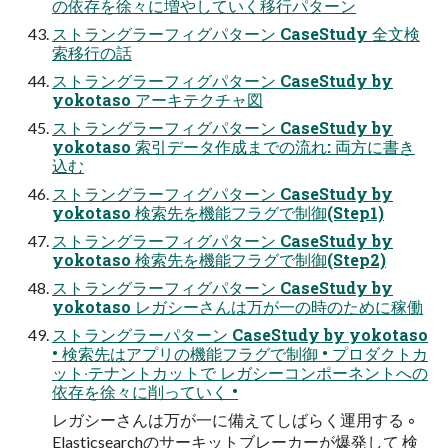
の依存を徐々に増やしていく移⾏パターン
ストラングラーフィグパターン CaseStudy 全⽂検
索移⾏の話
ストラングラーフィグパターン CaseStudy by
yokotaso アーキテクチャ図
ストラングラーフィグパターン CaseStudy by
yokotaso 索引データ作成までの流れ: 両⽅に書き
込む
ストラングラーフィグパターン CaseStudy by
yokotaso 検索先を機能フラグで制御(Step1)
ストラングラーフィグパターン CaseStudy by
yokotaso 検索先を機能フラグで制御(Step2)
ストラングラーフィグパターン CaseStudy by
yokotaso レガシーさんは万が⼀の時のために稼働
ストラングラーパターン CaseStudy by yokotaso
• 検索先はアプリの機能フラグで制御 • プロダクトカ
ット‧テナントカットで レガシーコンポーネントへの
依存を徐々に削っていく •
レガシーさんは万が⼀に備えてしばらく運⽤する ◦
Elasticsearchのサーキットブレーカーが爆発して 検