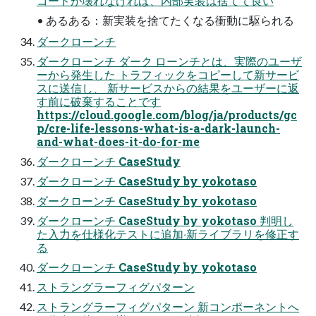
コードが壊れなければ、内部実装は捨てて良い
• あるある：新実装を捨てたくなる衝動に駆られる
ダークローンチ
ダークローンチ ダーク ローンチとは、実際のユーザ
ーから発⽣した トラフィックをコピーして新サービ
スに送信し、 新サービスからの結果をユーザーに返
す前に破棄することです
https://cloud.google.com/blog/ja/products/gc
p/cre-life-lessons-what-is-a-dark-launch-
and-what-does-it-do-for-me
ダークローンチ CaseStudy
ダークローンチ CaseStudy by yokotaso
ダークローンチ CaseStudy by yokotaso
ダークローンチ CaseStudy by yokotaso 判明し
た⼊⼒を仕様化テストに追加‧新ライブラリを修正す
る
ダークローンチ CaseStudy by yokotaso
ストラングラーフィグパターン
ストラングラーフィグパターン 新コンポーネントへ