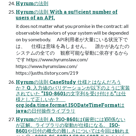
Hyrumの法則
Hyrumの法則 With a suﬃcient number of
users of an API,
it does not matter what you promise in the contract: all
observable behaviors of your system will be depended
on by somebody. API利⽤者が⼤量にいる状況下で
は、 仕様は意味を為しません。 誰かがあなたの
システムの全ての 観察可能な挙動に依存するから
です https://www.hyrumslaw.com/
https://www.hyrumslaw.com/
https://jusths.tistory.com/219
Hyrumの法則 CaseStudy 仕様とはなんだろう
か？ Q. ⼊⼒値のバリデーションが以下のように実装
されていた ”ISO-8601の⽂字列を受け付ける”は仕
様として正しいか？
org.joda.time.format.ISODateTimeFormatは
javaの⽇付操作ライブラリ
Hyrumの法則 A. ISO-8601は(厳密には)関係ない
が正解。ライブラリの挙動が仕様になる。 ISO-
8601や⽇付の概念の難しさについては今回は触れま