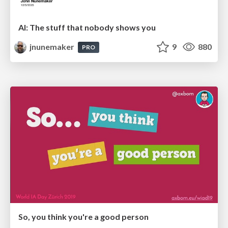
AI: The stuff that nobody shows you
jnunemaker
9
880
PRO
So, you think you're a good person