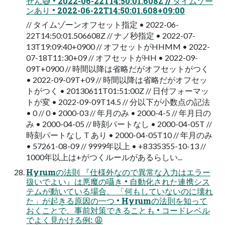
せん😅 • 2022-06-22T14:50:01.608Z // タイムゾー
ンあり • 2022-06-22T14:50:01.608+09:00
// タイムゾーンオフセット指定 • 2022-06-
22T14:50:01.506608Z // ナノ秒指定 • 2022-07-
13T19:09:40+0900 // オフセットがHHMM • 2022-
07-18T11:30+09 // オフセットがHH • 2022-09-
09T+0900 // 時間以降は省略だがオフセットがつく
• 2022-09-09T+09 // 時間以降は省略だがオフセッ
トがつく • 20130611T01:51:00Z // ⽇付フォーマッ
トが変 • 2022-09-09T14.5 // 分以下が⼩数点の記法
• 0 // 0 • 2000-03 // 年⽉のみ • 2000-4-5 // 年⽉⽇の
み • 2000-04-05 // 時刻パートなし • 2000-04-05T //
時刻パートなし T あり • 2000-04-05T10 // 年⽉のみ
• 57261-08-09 // 9999年以上 • +8335355-10-13 //
1000年以上は+がつくルールがあるらしい...
Hyrumの法則 『仕様外なので異常な⼊⼒はエラー
扱いでよい』は悪魔の囁き • ⾃動化された連携シス
テムが動いている場合、 「何もしていないのに壊れ
た」が起きる原因の⼀つ • Hyrumの法則を知って
おくことで、事前対策できることも • コードレベル
でよく⾒かける例: 😩