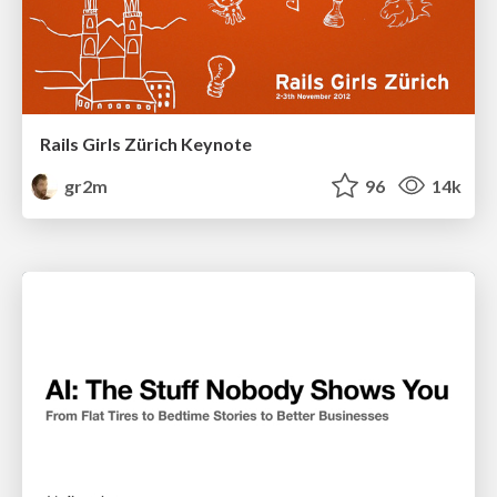
Rails Girls Zürich Keynote
gr2m
96
14k