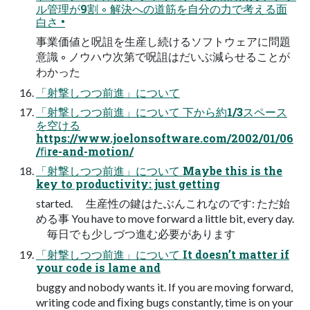
ル管理が9割 ◦ 解決への道筋を⾃分の⼒で考える⾯
⽩さ •
事業価値と呪詛を⽣産し続けるソフトウェアに問題
意識 ◦ ノウハウ次第で呪詛はだいぶ減らせることが
わかった
「射撃しつつ前進」について
「射撃しつつ前進」について 下から約1/3スペース
を空ける
https://www.joelonsoftware.com/2002/01/06
/ﬁre-and-motion/
「射撃しつつ前進」について Maybe this is the
key to productivity: just getting
started. ⽣産性の鍵はたぶんこれなのです: ただ始
める事 You have to move forward a little bit, every day.
毎⽇でも少しづつ進む必要があります
「射撃しつつ前進」について It doesn’t matter if
your code is lame and
buggy and nobody wants it. If you are moving forward,
writing code and ﬁxing bugs constantly, time is on your