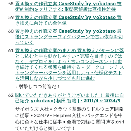
置き換えの作戦⽴案 CaseStudy by yokotaso 技
術的制約をクリアする: 形態素解析は互換性維持
置き換えの作戦⽴案 CaseStudy by yokotaso 置
き換えに向けての全体像
置き換えの作戦⽴案 CaseStudy by yokotaso 最
後にストラングラーフィグパターンで古い依存を切
っていく
置き換えの作戦⽴案のまとめ 置き換えパターンに落
とし込むと⼿を動かしやすい • 完璧を⽬指すのでは
なく、デプロイをしよう • 古いコンポーネントは動
き続けてくれる状態を維持する ◦ ダークローンチ‧ス
トラングラーパターンを活⽤しよう • 仕様化テスト
を活⽤しながら少しづつでも前に進む
◦ 射撃しつつ前進だ！
聞いていただきありがとうございました！ 最後に⾃
⼰紹介 yokotaso( 横⽥ 智哉 ) • 2011/4 ~ 2024/9
サイボウズ ⼊社 ◦ クラウド基盤のミドルウェア開発
に従事 • 2024/9 ~ Helpfeel ⼊社 ◦ バックエンドを中
⼼に⾊々な仕事に従事 • 会場で気軽に 質問‧声をかけ
ていただけると嬉しいです！