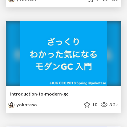
introduction-to-modern-gc
yokotaso
10
3.2k