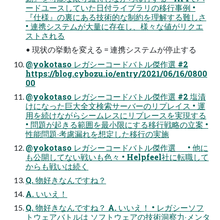
ードユースしていた⽇付ライブラリの移⾏事例 •
『仕様』の裏にある技術的な制約を理解する難しさ
• 連携システムが⼤量に存在し、様々な値がリクエ
ストされる
• 現状の挙動を変える = 連携システムが停⽌する
@yokotaso レガシーコードバトル傑作選 #2
https://blog.cybozu.io/entry/2021/06/16/0800
00
@yokotaso レガシーコードバトル傑作選 #2 塩漬
けになった巨⼤全⽂検索サーバーのリプレイス • 運
⽤を続けながらシームレスにリプレースを実現する
• 問題が起きる範囲を最⼩限にする移⾏戦略の⽴案 •
性能問題‧考慮漏れを想定した移⾏の実施
@yokotaso レガシーコードバトル傑作選 • 他に
も公開してない戦いも⾊々 • Helpfeel社に転職して
からも戦いは続く
Q. 物好きなんですね？
A. いいえ！
Q. 物好きなんですね？ A. いいえ！ • レガシーソフ
トウェアバトルは ソフトウェアの技術洞察⼒‧メンタ