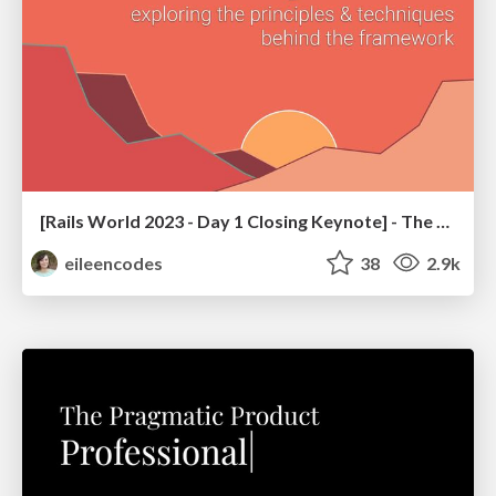
[Rails World 2023 - Day 1 Closing Keynote] - The Magic of Rails
eileencodes
38
2.9k