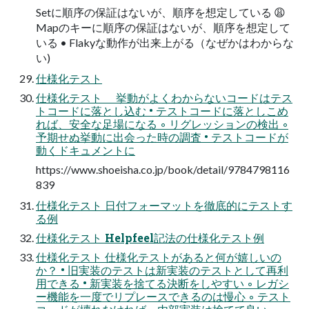
Setに順序の保証はないが、順序を想定している 😩
Mapのキーに順序の保証はないが、順序を想定して
いる • Flakyな動作が出来上がる（なぜかはわからな
い)
仕様化テスト
仕様化テスト 挙動がよくわからないコードはテス
トコードに落とし込む • テストコードに落としこめ
れば、安全な⾜場になる ◦ リグレッションの検出 ◦
予期せぬ挙動に出会った時の調査 • テストコードが
動くドキュメントに
https://www.shoeisha.co.jp/book/detail/9784798116
839
仕様化テスト ⽇付フォーマットを徹底的にテストす
る例
仕様化テスト Helpfeel記法の仕様化テスト例
仕様化テスト 仕様化テストがあると何が嬉しいの
か？ • 旧実装のテストは新実装のテストとして再利
⽤できる • 新実装を捨てる決断をしやすい ◦ レガシ
ー機能を⼀度でリプレースできるのは慢⼼ ◦ テスト