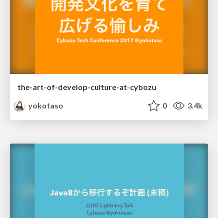
the-art-of-develop-culture-at-cybozu
yokotaso
0
3.4k