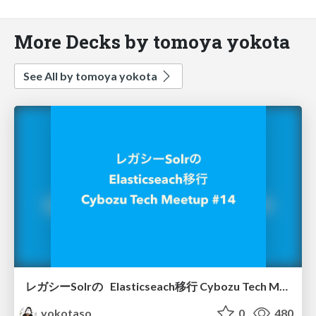
More Decks by tomoya yokota
See All by tomoya yokota
レガシーSolrの Elasticseach移行 Cybozu Tech Meetup #14
yokotaso
0
480