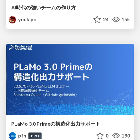
AI時代の強いチームの作り方
yuukiyo
24
15k
PLaMo 3.0 Primeの構造化出力サポート
pfn
0
190
PRO