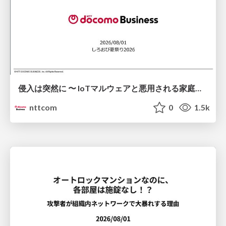
侵入は突然に 〜 IoTマルウェアと悪用される家庭の機器 ～ / When Intrusion Strikes: IoT Malware and the Abuse of Home Devices
nttcom
0
1.5k