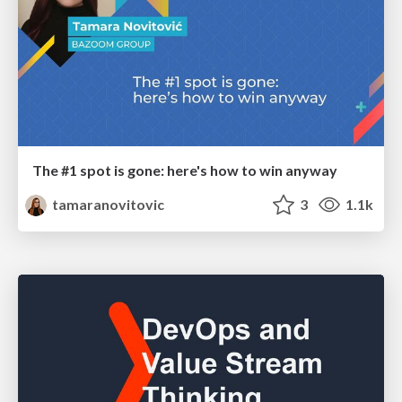
The #1 spot is gone: here's how to win anyway
tamaranovitovic
3
1.1k