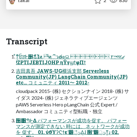
takai
2
830
Transcript
͋ͳ͕ͨਓੜͰ੒ޭ͢ΔͨΊͷ ͭͷීวత๏ଇ  ٢ాਅޗ
!ZPTIJEBTIJOHP ηΫγϣϯφΠϯ
吉田真吾 JAWS-UG横浜⽀部 Serverless
Community(JP) LangChain Community(JP)
etc… コミュニティ 2011〜 2012-
cloudpack 2015- (株) セクションナイン 2018- (株) サ
イダス 2024- (株) ジェネラティブエージェンツ
pAWS Serverless Hero pLangChain 公式 Expert /
Ambassador コミュニティ型転職・独⽴
੒ޭ͸ՊֶͰ͖Δ パフォーマンスが成功を促す。 パフォー
マンスが測定できない 時には、ネットワークが成功
を 促す。 01. ύϑΥʔϚϯεʹ͸্ݶ͕͋Δ͕ɺ ੒ޭʹ͸্ݶ͕ͳ͍ɻ 02.