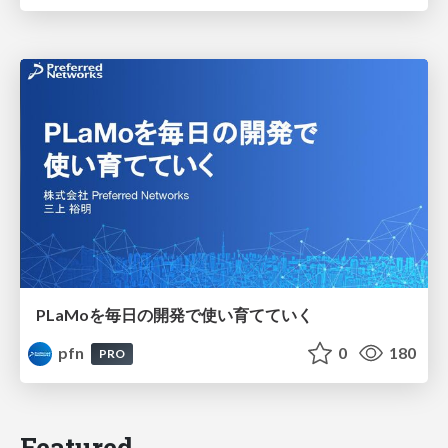
PLaMoを毎日の開発で使い育てていく
pfn
0
180
PRO
Featured