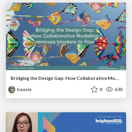
Bridging the Design Gap: How Collaborative Modelling removes blockers to flow between stakeholders and teams @FastFlow conf
baasie
0
630