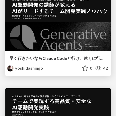
早く行きたいならClaude Codeと行け、遠くに行きたいならチームで行け 〜AI駆動開発の講師が教えるAIがリードするチーム開発の実践ノウハウ/Fast w/ Claude Code, Far Together
yoshidashingo
0
42