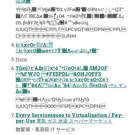
աڈͷ੒ޭ
YదԠ౓ কདྷͷ੒ޭ 03. νʔϜͷ੒ޭʹ͸ όϥϯεͱଟ༷ੑ ͕ෆՄ͕ܽͩɺޭ
੷ΛೝΊΒΕΔͷ ͸ͻͱΓ͚ͩͩɻ 04. ෆ۶ͷਫ਼ਆ͕͋Ε͹ɺ ੒ޭ͸͍ͭͰ΋΍ͬ ͯ͘Δɻ
05. βɾϑΥʔϛϡϥ Պֶ͕ղ͖໌͔ͨ͠ʮ੒ޭͷීวత๏ଇʯ
IUUQTCPPLTLPCVOTIBDPNCPPL
CIUNM
ίϛϡχςΟͰਓੜΛม͖͑ͯͨਓͨͪ
ྑ͍ίϛϡχςΟ΍ωοτϫʔΫʹ਎Λஔ͍ͯݚᮎɾߩݙˠ੒ޭ
None
ΤΩεύʔτʹΑΔτϨʔχϯά "*ίʔσΟϯάಓ৔ $MJOF
%FWJO #FESPDL&OHJOFFS
൓సֶशˠϲ݄୯ҐͰαʔϏεϦϦʔε ίϛϡχςΟͰεΩϧΞοϓ
େ޷͖ͳ"84Λ࣠ʹͯ͠Ͳ͏స৬͠Α͏ʁ "84ࢿ֨Λస৬ʹ׆͔͍ͨ͠ʂ Θͨ͠ͷεΩϧΛ࠷େݶʹ׆͔ͤ
Δاۀ͸ʁ
ʙ೥ઌΛݟ௨ͨ͠ΩϟϦΞ૬ஊ ϝϯλϦϯά
IUUQTXXXIFSP[KPCDPN
Every Servicesgoes to Virtualization / Pay-
per-Use 電気 ガス ⽔道 スーパーマーケット
散髪屋・美容院 IT サービス