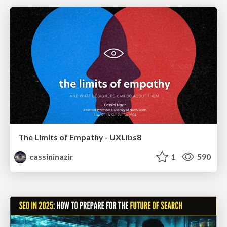
The Limits of Empathy - UXLibs8
cassininazir
1
590