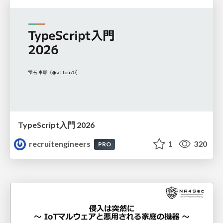
TypeScript入門 2026
recruitengineers
1
320
PRO