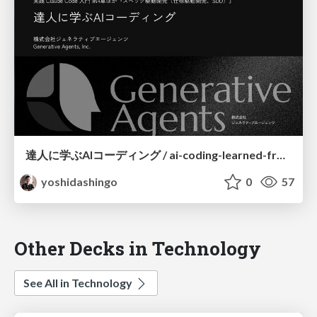
達人に学ぶAIコーディング / ai-coding-learned-from-master
yoshidashingo
0
57
Other Decks in Technology
See All in Technology