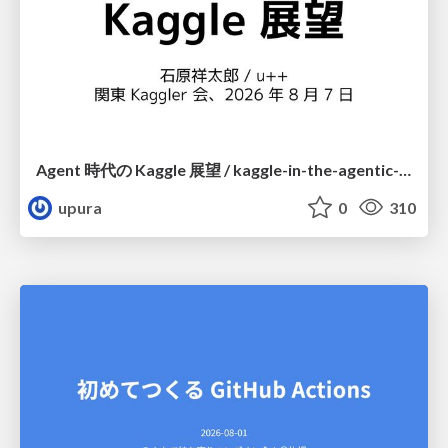
Agent 時代の Kaggle 展望 / kaggle-in-the-agentic-era
upura
0
310