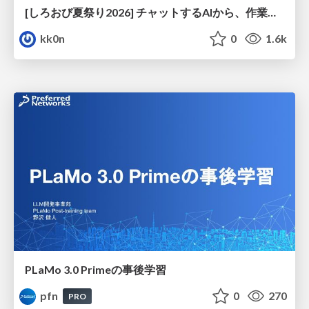
[しろおび夏祭り2026] チャットするAIから、作業するAIへ - 使われ方の変化と、その裏側で起きていること
kk0n
0
1.6k
PLaMo 3.0 Primeの事後学習
pfn
0
270
PRO