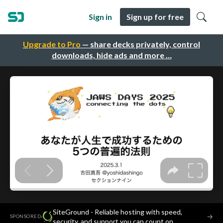
Sign in
Sign up for free
Upgrade to Pro
— share decks privately, control
downloads, hide ads and more …
SiteGround - Reliable hosting with speed,
·
→
SPONSORED
security, and support you can count on.