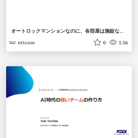
オートロックマンションなのに、各部屋は施錠なし！？ 攻撃者が組織内ネットワークで大暴れする理由 / The Front Door Is Locked, but the Rooms Are Wide Open: Why Attackers Move Freely Inside Enterprise Networks
nttcom
0
1.5k