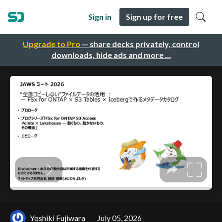
Sign in
Sign up for free
Upgrade to Pro
— share decks privately, control
downloads, hide ads and more …
Yoshiki Fujiwara
July 05, 2026