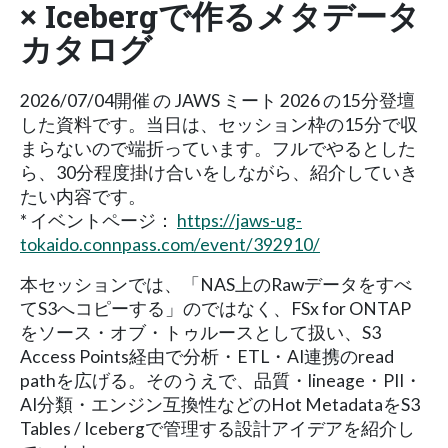
× Icebergで作るメタデータ
カタログ
2026/07/04開催 の JAWS ミート 2026 の15分登壇
した資料です。当日は、セッション枠の15分で収
まらないので端折っています。フルでやるとした
ら、30分程度掛け合いをしながら、紹介していき
たい内容です。
* イベントページ：
https://jaws-ug-
tokaido.connpass.com/event/392910/
本セッションでは、「NAS上のRawデータをすべ
てS3へコピーする」のではなく、FSx for ONTAP
をソース・オブ・トゥルースとして扱い、S3
Access Points経由で分析・ETL・AI連携のread
pathを広げる。そのうえで、品質・lineage・PII・
AI分類・エンジン互換性などのHot MetadataをS3
Tables / Icebergで管理する設計アイデアを紹介し