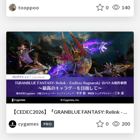
tooppoo
0
140
【CEDEC2026】『GRANBLUE FANTASY: Relink - Endless Ragnarok』のバトル制作事例 ～最高のキャラゲーを目指して～
cygames
0
200
PRO