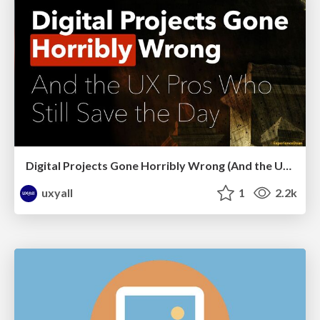
Digital Projects Gone Horribly Wrong (And the UX Pros Who Still Save the Day) - Dean Schuster
uxyall
1
2.2k