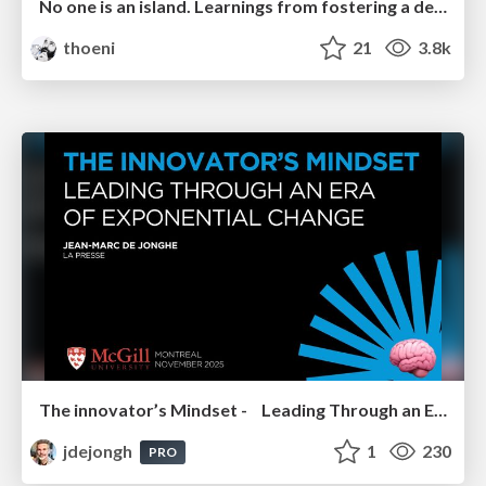
No one is an island. Learnings from fostering a developers community.
thoeni
21
3.8k
The innovator’s Mindset - Leading Through an Era of Exponential Change - McGill University 2025
jdejongh
1
230
PRO