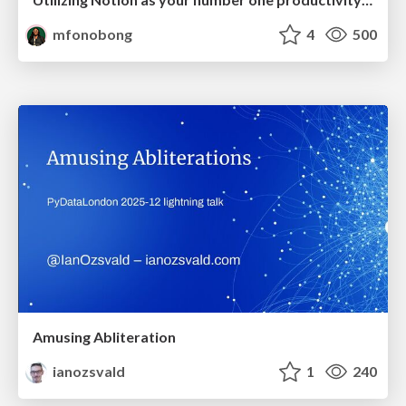
mfonobong
4
500
Amusing Abliteration
ianozsvald
1
240