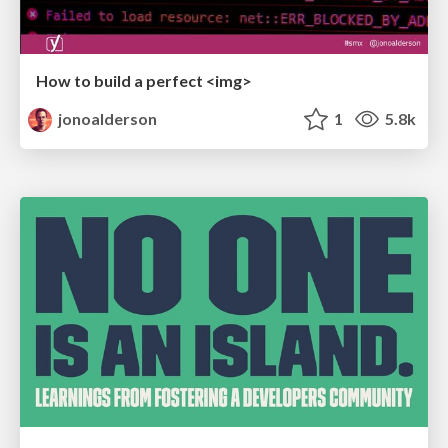
How to build a perfect <img>
jonoalderson
1
5.8k