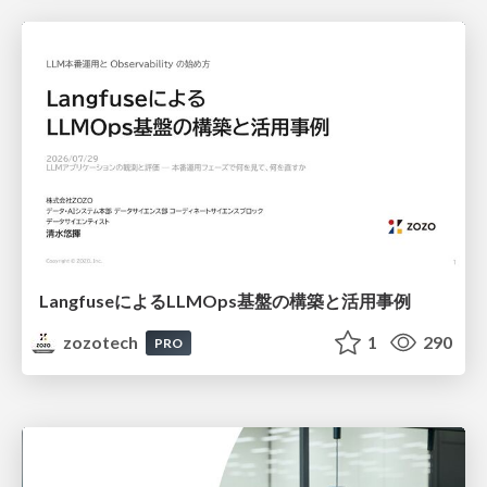
LangfuseによるLLMOps基盤の構築と活用事例
zozotech
1
290
PRO