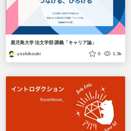
鹿児島大学 法文学部 講義「キャリア論」
yoshikouki
0
1.3k