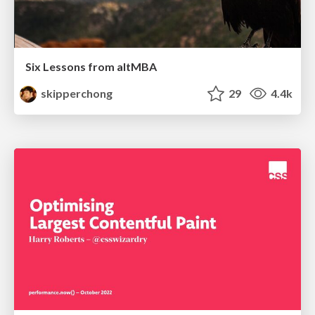
Six Lessons from altMBA
skipperchong
29
4.4k