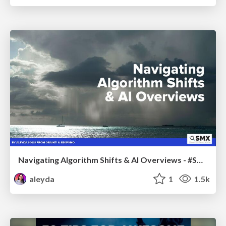
Navigating Algorithm Shifts & AI Overviews - #SMXNext
aleyda
1
1.5k