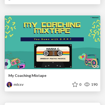
My Coaching Mixtape
mlcsv
0
190