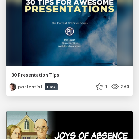
30 Presentation Tips
portentint
1
360
PRO