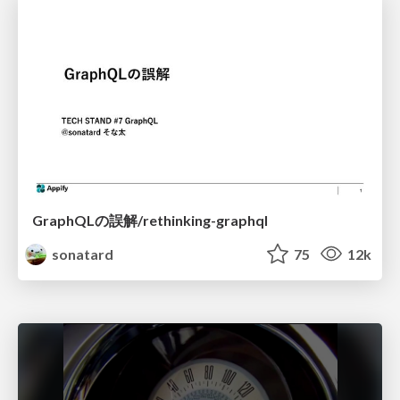
GraphQLの誤解/rethinking-graphql
sonatard
75
12k