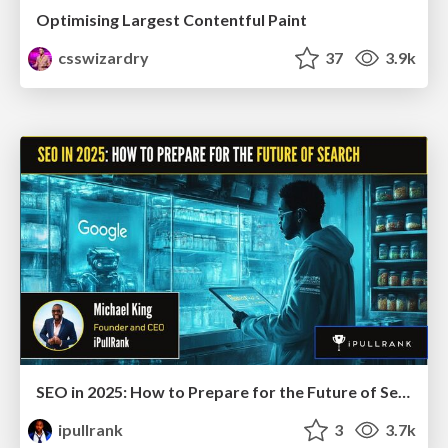
Optimising Largest Contentful Paint
csswizardry
37
3.9k
SEO in 2025: How to Prepare for the Future of Search
ipullrank
3
3.7k