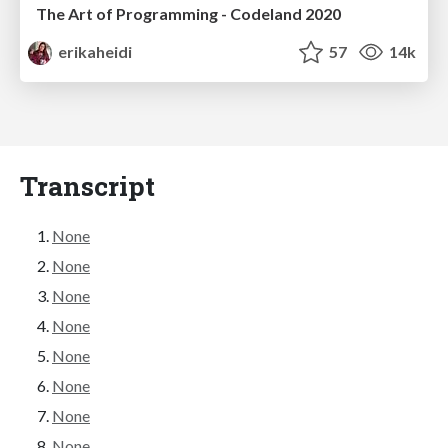
The Art of Programming - Codeland 2020
erikaheidi
57
14k
Transcript
None
None
None
None
None
None
None
None