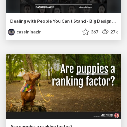
Dealing with People You Can't Stand - Big Design 2015
cassininazir
367
27k
Are puppies a ranking factor?