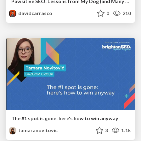
Pawsitive SEO: Lessons from My Dog (and Many Mistakes) on Thriving as a Consultant in the Age of AI
davidcarrasco
0
210
The #1 spot is gone: here's how to win anyway
tamaranovitovic
3
1.1k