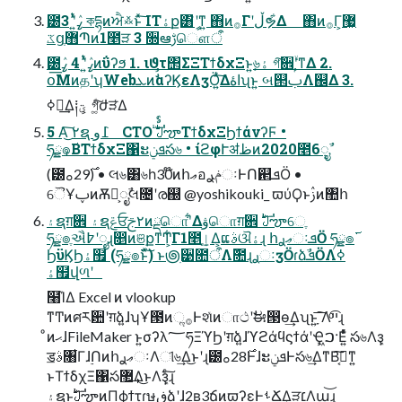
౰ߨٛʹ͍ͭͯ 3 কདྷͷਐ࿏ͱͯ͠ ITۀք͸ީิʹͳ͍ ΋ͷ࡞Γʹڵຯ͋Δ ΋ͷ࡞Γ͕޷͖
ػց޻ֶՊͷ1೥ੜ 3 ૝ఆࢹௌऀ
౰ߨٛʹ͍ͭͯ 4 ߨٛͷΰʔϧ 1. ιϑτ΢ΣΞΤϯδχΞͱ͍͏৬ۀ͕ গ͠਎ۙʹͳΔ 2.
օ͞ΜͷதʹʮWebܥͷࣗࣾαʔϏεΛӡӦ͍ͯ͠Δاۀʯͱ͍͏ બ୒ࢶΛ஌Δ 3.
ߦಈ͢Δ༐ؾ ͕গ͚ͩ͠ժੜ͑Δ
5 Α͜͠ ٢ຊ ߁و CTOࣨ ࣛࣇౡΤϯδχΞϦϯάνʔϜ •
ཧֶྍ๏͔࢜ΒΤϯδχΞ΁ະܦݧస৬ • ίϩφՒॳظͷ2020೥6݄ೖࣾ
(౰࣌29ࡀ) • લ৬͸৬һ30໊ͷհޢอݥࢪઃͰՈ଒ܦӦ •
ୈҰࢠͷѪ່͕ೖࣾલ೔ʹര஀ @yoshikouki_ ϖύϘͱࢲͷ঺հ
۽ຊग़਎ ۽ຊݝਓ٢ࢢͷྡொʹ͋Δۋொग़਎ ࣛࣇౡେֶ
ཧֶྍ๏ֶઐ߈ʹೖֶɻ෕ͷଞքͳͲ͕͋Γ1೥ٳֶ͢Δ͕ແࣄଔۀɻ հޢࢪઃܦӦ ཧֶྍ๏࢜
ϦϋϏϦۀ຿ (ཧֶྍ๏࢜ͱͯ͠) ͱ౷ׅ੹೚ऀΛ݉೚ɻࢪઃӡӦɾձࣾܦӦΛߦ͏
ۀ຿վળʹ
໨֮ΊΔ Excel ͷ vlookup
ͳͲͷศརؔ਺ʹग़ձ͍ɺʮҰ౓ͷૢ࡞Ͱશͯͷாථʹࣗಈ൓ө͢Δʯͱ͍͏ָ ͠͞Λײͨ͡ɻ
ͦͷޙɺFileMaker ͱ͍͏σʔλ؅ཧΞϓϦʹग़ձ͍ɺϓϩάϥϛϯάʹҾ͖ࠐ·Ε͍ͯͬͨ స৬Λܾҙ
ॾࣄ৘͋Γɺ࣮ՈͷհޢࢪઃΛୀ৬͢Δ͜ͱʹɻ౰࣌28ࡀͰɺະܦݧͰస৬͢ΔͳΒࠓ͔͠ͳ͍
ͱΤϯδχΞ΁స޲͢Δ͜ͱΛܾҙͨ͠ɻ
۽ຊͱࣛࣇౡͷΠϕϯτɾษڧձʹɺ݄2ʙ3ճͷϖʔεͰࢀՃ͢Δੜ׆Λա͢͝ɻ