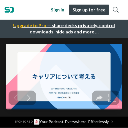
Sign in
Sign up for free
Upgrade to Pro
— share decks privately, control
downloads, hide ads and more …
·
Your Podcast. Everywhere. Effortlessly.
→
SPONSORED