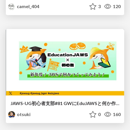
camel_404
3
120
JAWS-UG初心者支部#81 GWにEduJAWSと何か作ろうもくもく会！
otsuki
0
160