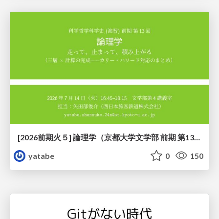
[2026前期火５] 論理学（京都大学文学部 前期 第13回）「走って、止まって、積み上がる」
yatabe
0
150