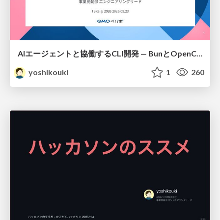
AIエージェントと協働するCLI開発 — BunとOpenClawで学んだこと
yoshikouki
1
260