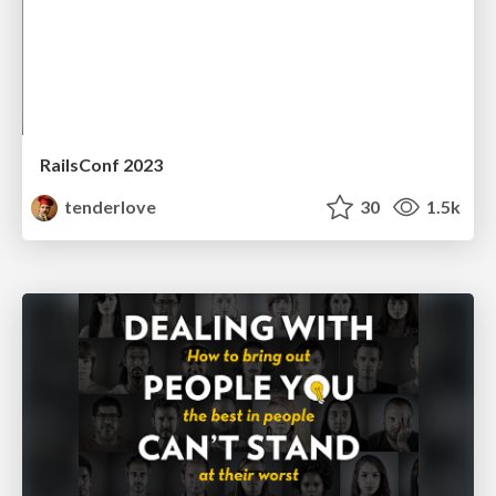
RailsConf 2023
tenderlove
30
1.5k