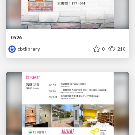
0526
cbtlibrary
0
210