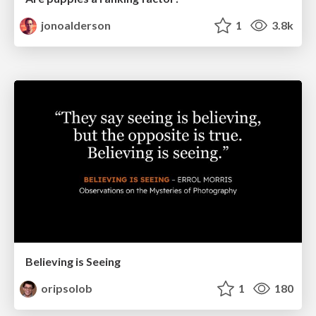
jonoalderson
1
3.8k
Believing is Seeing
oripsolob
1
180