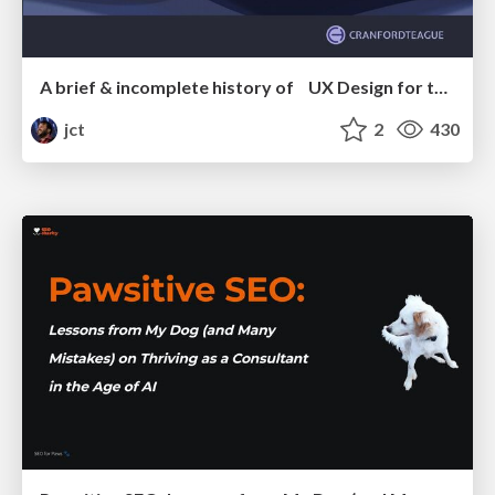
A brief & incomplete history of UX Design for the World Wide Web: 1989–2019
jct
2
430