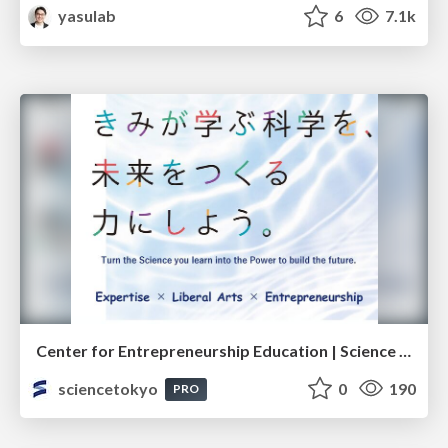
yasulab
6
7.1k
Center for Entrepreneurship Education | Science Tokyo (Institute of Science Tokyo)
sciencetokyo
0
190
PRO