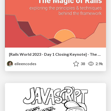
[Rails World 2023 - Day 1 Closing Keynote] - The Magic of Rails
eileencodes
38
2.9k