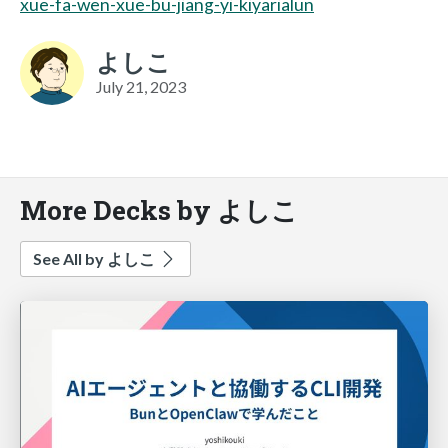
xue-fa-wen-xue-bu-jiang-yi-kiyarialun
よしこ
July 21, 2023
More Decks by よしこ
See All by よしこ