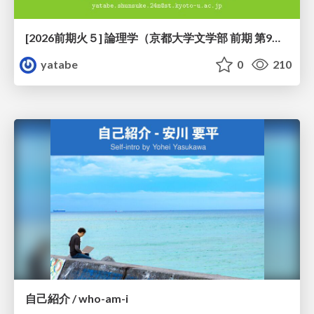
[2026前期火５] 論理学（京都大学文学部 前期 第9回）「正規化の停止性——ヒドラゲームによる証明」
yatabe
0
210
自己紹介 / who-am-i