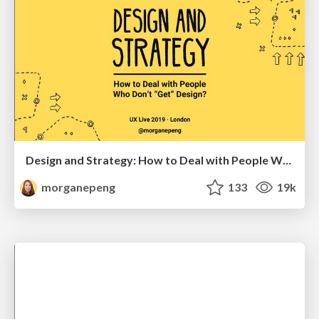
Design and Strategy: How to Deal with People Who Don’t "Get" Design
morganepeng
133
19k