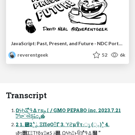
JavaScript: Past, Present, and Future - NDC Porto 2020
reverentgeek
52
6k
Transcript
ΩϟϦΞʹ͍ͭͯߟ͑Δ ٢ຊ߁و / GMO PEPABO inc. 2023.7.21
ࣛࣇౡߴઐདྷࣾه೦ߨԋ 1
2 1. ౰ߨٛʹ͍ͭͯ 2. ΞΠσΟΞͭ͘Γํ 3. ϓϩμΫτ։ൃ (੍࡞) ʹ͍ͭͯ 4.