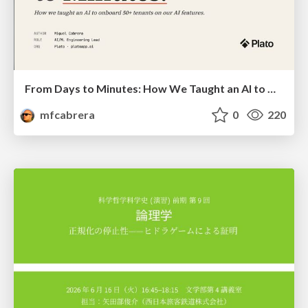
From Days to Minutes: How We Taught an AI to Onboard 50+ Tenants on our AI Features
mfcabrera
0
220