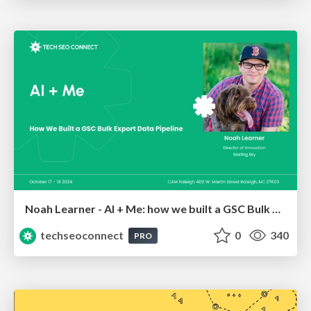
Noah Learner - AI + Me: how we built a GSC Bulk Export data pipeline
techseoconnect
0
340
PRO